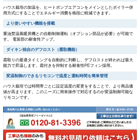
ハウス栽培の加温を、ヒートポンプエアコンをメインとしたボイラー併
用方式にすることでエネルギー消費を格段に軽減できます。
より使いやすい機能を搭載
重油焚温風暖房機との自動制御運転（オプション部品が必要）が可能で
す。 電装部の耐食性アップ。
ダイキン独自のデフロスト（霜取機能）
霜取りの最適タイミングを自動的に判断し、デフロストが終われば最大
能力で昇温します。霜付きを抑制する耐食性PEフィン採用。
変温制御のできるリモコンで温度と運転時間を簡単管理
ハウス栽培では時間帯ごとに設定温度の変更をすることで、より商品価
値が高まります。このニーズに簡単操作で対応するのが変温制御可能な
リモコンです。
高知県のお客様 お気軽にお問い合わせください
受付 月～金 9:00～17:30
【高知県専用フリーダイヤル】