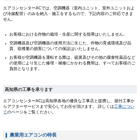
エアコンセンターACでは、空調機器（室内ユニット、室外ユニットおよ
び冷媒配管）のみを納入・施工をするもので、下記内容のご対応できま
せん。
お客様における作物の栽培・生産に関する指導はいたしません。
空調機器及び空調機器の使用方法に生じた、作物の育成環境及び品
質、収穫量の損害についての保証はいたしません。
お客様が空調機器を運転する際は、硫黄及びその他の腐食性薬品など
の使用により生じた修理・補修にかかわる費用は、すべてお客様のご
負担となります。
高知県の工事を承ります
エアコンセンターACは高知県各地の優良な工事店と提携し、据付工事か
らアフターサービスまで安心してお任せ頂けます。 詳しくは
工事につい
て
のページをご覧ください。
農業用エアコンの特長