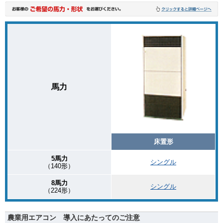
馬力
床置形
5馬力
シングル
（140形）
8馬力
シングル
（224形）
農業用エアコン 導入にあたってのご注意