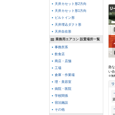
天井カセット形2方向
天井カセット形1方向
ビルトイン形
天井埋込ダクト形
天井自在形
業務用エアコン 設置場所一覧
事務所系
飲食店
商店・店舗
急な
工場
い合
倉庫・作業場
※無
理・美容室
リ
病院・医院
学校関係
宿泊施設
その他