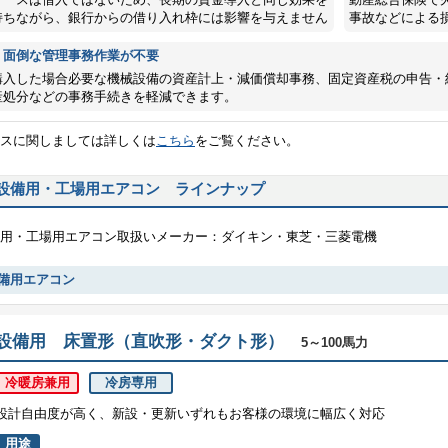
持ちながら、銀行からの借り入れ枠には影響を与えません
事故などによる
・面倒な管理事務作業が不要
購入した場合必要な機械設備の資産計上・減価償却事務、固定資産税の申告・
産処分などの事務手続きを軽減できます。
スに関しましては詳しくは
こちら
をご覧ください。
設備用・工場用エアコン ラインナップ
用・工場用エアコン取扱いメーカー：ダイキン・東芝・三菱電機
備用エアコン
設備用 床置形（直吹形・ダクト形）
5～100馬力
冷暖房兼用
冷房専用
設計自由度が高く、新設・更新いずれもお客様の環境に幅広く対応
用途