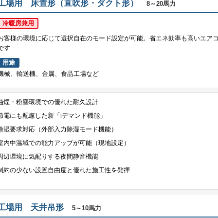
工場用 床置形（直吹形・ダクト形）
8～20馬力
冷暖房兼用
お客様の環境に応じて選択自在のモード設定が可能。省エネ効率も高いエア
です
用途
機械、輸送機、金属、食品工場など
油煙・粉塵環境での優れた耐久設計
節電にも配慮した新「iデマンド機能」
除湿要求対応（外部入力除湿モード機能）
室内中温域での能力アップが可能（現地設定）
周辺環境に気配りする夜間静音機能
制約の少ない設置自由度と優れた施工性を発揮
工場用 天井吊形
5～10馬力