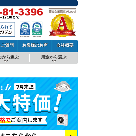
～17:30まで
るご質問
お客様のお声
会社概要
力から選ぶ
用途から選ぶ
厨房用エアコン
工場・設備用エアコン
学校用エアコン
農業用エアコン
ビル用マルチエアコン
中温用エアコン
寒冷地用エアコン