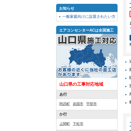
お知らせ
一般家庭向けに設置されたい方
エアコンセンターACは全国施工
山口県の工事対応地域
あ行
阿武町
岩国市
宇部市
か行
上関町
下松市