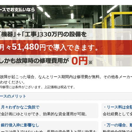
51,480
月々
円で導入できます。
故障が起こった場合、なんとリース期間内は修理費が無料。その他各メーカ
わせください。
料修理には条件がございます。上記価格は税込です。
ースのメリット
・月々わずかなご負担で
・リース料は全
資金計画にゆとりができ、効果的な資金運用が可能。
会社経費として
・銀行借入枠に影響なし
・万一の場合、
リースは借入ではないため、長期の資金導入と同じ効果を
動産総合保険で