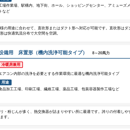
工場作業場、駅構内、地下街、ホール、ショッピングセンター、アミューズ
トなど
様の用途に合わせて、直吹形またはダクト形へ対応が可能です。直吹形はダ
形は快適気流分布で大空間を空調。
設備用 床置形（機内洗浄可能タイプ）
8～20馬力
冷暖房兼用
エアコン内部の洗浄を必要とする作業環境に最適な機内洗浄可能タイプ
用途
食品加工工場、印刷工場、繊維工場、薬品工場、包装容器製作工場など
リ・粉じんが多く、熱交換器が詰まりやすい所に最適です。誇りの付着しや
ます。