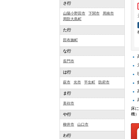
さ行
山陽小野田市
下関市
周南市
周防大島町
た行
田布施町
な行
長門市
は行
萩市
光市
平生町
防府市
ま行
美祢市
床に
機）
や行
柳井市
山口市
わ行