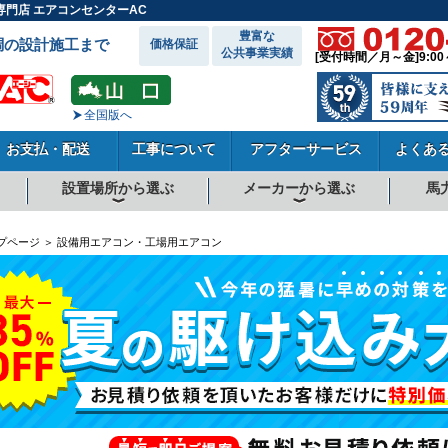
門店 エアコンセンターAC
豊富な
調の設計施工まで
価格保証
公共事業実績
[受付時間／月～金]9:00
全国版へ
お支払・配送
工事について
アフターサービス
よくあ
設置場所から選ぶ
メーカーから選ぶ
馬
向
向
向
事務所系
飲食店
商店・店舗
工場
倉庫・作業場
理・美容室
病院・医院
学校関係
宿泊施設
その他
ダイキンエアコン
東芝エアコン
三菱電機エアコン
日立エアコン
三菱重工エアコン
1.5馬力
1.8馬力
2馬力
2.3馬力
2.5馬力
3馬力
4馬力
5馬力
6馬力
8馬力
10馬力
12馬力
プページ ＞ 設備用エアコン・工場用エアコン