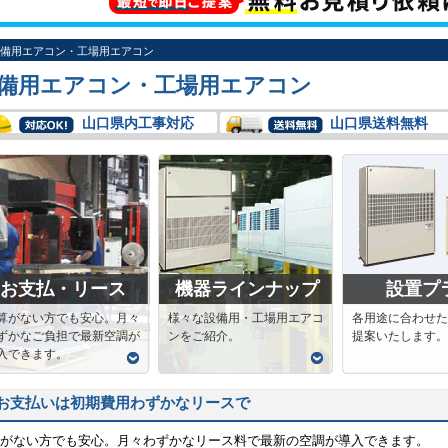
備用エアコン・工場用エアコン
備用エアコン・工場用エアコン
山口県内工事対応
山口県送料無料
お支払・リース
機器ラインナップ
設置プ
算がない方でも安心。月々
様々な設備用・工場用エアコ
各用途に合わせた
ずかなご負担で最新空調が
ンをご紹介。
提案いたします。
入できます。
お支払いは初期費用わずかなリースで
がない方でも安心。月々わずかなリース料で最新の空調が導入できます。