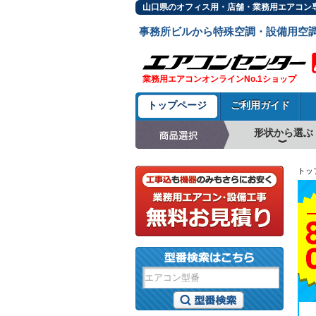
山口県のオフィス用・店舗・業務用エアコン専
事務所ビルから特殊空調・設備用空
業務用エアコンオンラインNo.1ショップ
トップページ
ご利用ガイド
形状から選ぶ
天井カセット形4方
ラウンドフロー
天井吊形
床置形
壁掛形
天井カセット形2方
天井カセット形1方
ビルトイン形
天井埋込ダクト形
天井自在形
トッ