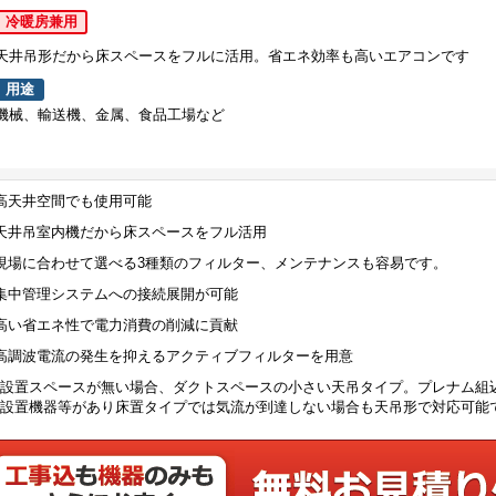
冷暖房兼用
天井吊形だから床スペースをフルに活用。省エネ効率も高いエアコンです
用途
機械、輸送機、金属、食品工場など
高天井空間でも使用可能
天井吊室内機だから床スペースをフル活用
現場に合わせて選べる3種類のフィルター、メンテナンスも容易です。
集中管理システムへの接続展開が可能
高い省エネ性で電力消費の削減に貢献
高調波電流の発生を抑えるアクティブフィルターを用意
設置スペースが無い場合、ダクトスペースの小さい天吊タイプ。プレナム組
設置機器等があり床置タイプでは気流が到達しない場合も天吊形で対応可能