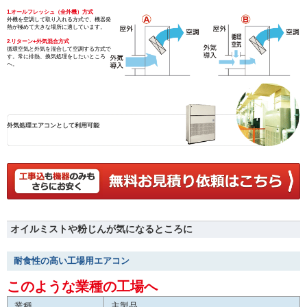
1.オールフレッシュ（全外機）方式
外機を空調して取り入れる方式で、機器発
熱が極めて大きな場所に適しています。
2.リターン+外気混合方式
循環空気と外気を混合して空調する方式で
す。常に排熱、換気処理をしたいところ
へ。
外気処理エアコンとして利用可能
オイルミストや粉じんが気になるところに
耐食性の高い工場用エアコン
このような業種の工場へ
業種
主製品