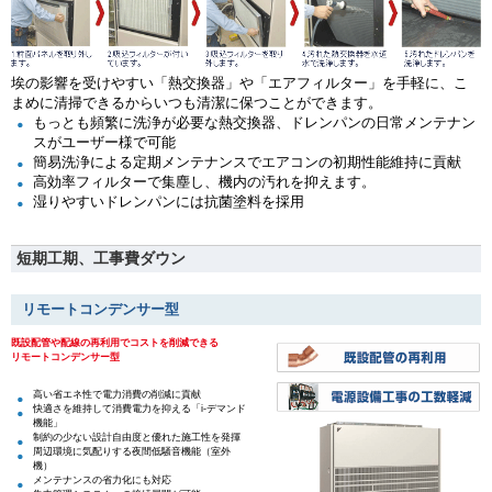
埃の影響を受けやすい「熱交換器」や「エアフィルター」を手軽に、こ
まめに清掃できるからいつも清潔に保つことができます。
もっとも頻繁に洗浄が必要な熱交換器、ドレンパンの日常メンテナン
スがユーザー様で可能
簡易洗浄による定期メンテナンスでエアコンの初期性能維持に貢献
高効率フィルターで集塵し、機内の汚れを抑えます。
湿りやすいドレンパンには抗菌塗料を採用
短期工期、工事費ダウン
リモートコンデンサー型
既設配管や配線の再利用でコストを削減できる
リモートコンデンサー型
高い省エネ性で電力消費の削減に貢献
快適さを維持して消費電力を抑える「i-デマンド
機能」
制約の少ない設計自由度と優れた施工性を発揮
周辺環境に気配りする夜間低騒音機能（室外
機）
メンテナンスの省力化にも対応