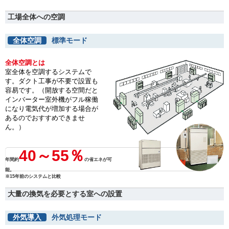
工場全体への空調
全体空調
標準モード
全体空調とは
室全体を空調するシステムで
す。ダクト工事が不要で設置も
容易です。（開放する空間だと
インバーター室外機がフル稼働
になり電気代が増加する場合が
あるのでおすすめできませ
ん。）
40～55％
年間約
の省エネが可
能。
※15年前のシステムと比較
大量の換気を必要とする室への設置
外気導入
外気処理モード