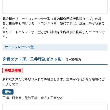
既設機がリモートコンデンサー型（室内機側圧縮機搭載タイプ）の場
合、更新機も同じリモートコンデンサー型にすれば、設置工事が容易で
す。
※リモートコンデンサー型とは圧縮機を室内機側に搭載したエアコンで
す。
オールフレッシュ型
床置ダクト形、天井埋込ダクト形
5～50馬力
冷暖房兼用
新鮮な外気だけを取り入れて冷暖房します。室内が汚れがちな環境にピ
ッタリです。
用途
工場、研究室、塗装工場、食品加工室など