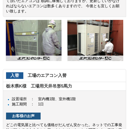
て頂いたエアコンは 順調に稼働しておりますが、更新していかなけ
ればならないエアコンは数多くありますので、 今後とも宜しくお願
い致します。
入替
工場のエアコン入替
栃木県K様 工場用天井吊形5馬力
設置場所 ： 室内機1階、室外機1階
施工期間 ： 1日
お客様のお声
どこの電気屋と比べても価格がだんぜん安かった。ネットでの工事発