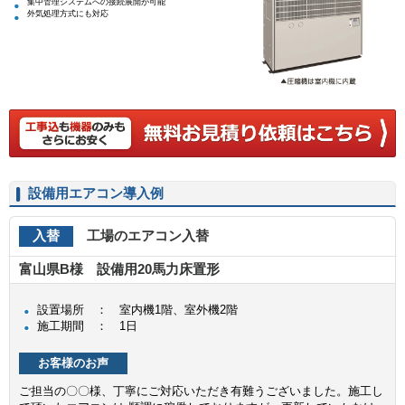
集中管理システムへの接続展開が可能
外気処理方式にも対応
設備用エアコン導入例
入替
工場のエアコン入替
富山県B様 設備用20馬力床置形
設置場所 ： 室内機1階、室外機2階
施工期間 ： 1日
お客様のお声
ご担当の〇〇様、丁寧にご対応いただき有難うございました。施工し