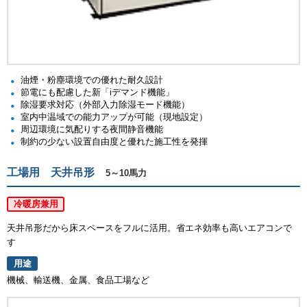
油煙・粉塵環境での優れた耐久設計
節電にも配慮した新「iデマンド機能」
除湿要求対応（外部入力除湿モード機能）
室内中温域での能力アップが可能（現地設定）
周辺環境に気配りする夜間静音機能
制約の少ない設置自由度と優れた施工性を発揮
工場用 天井吊形
5～10馬力
冷暖房兼用
天井吊形だから床スペースをフルに活用。省エネ効率も高いエアコンで
す
用途
機械、輸送機、金属、食品工場など