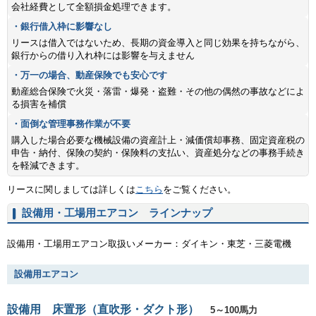
会社経費として全額損金処理できます。
・銀行借入枠に影響なし
リースは借入ではないため、長期の資金導入と同じ効果を持ちながら、
銀行からの借り入れ枠には影響を与えません
・万一の場合、動産保険でも安心です
動産総合保険で火災・落雷・爆発・盗難・その他の偶然の事故などによ
る損害を補償
・面倒な管理事務作業が不要
購入した場合必要な機械設備の資産計上・減価償却事務、固定資産税の
申告・納付、保険の契約・保険料の支払い、資産処分などの事務手続き
を軽減できます。
リースに関しましては詳しくは
こちら
をご覧ください。
設備用・工場用エアコン ラインナップ
設備用・工場用エアコン取扱いメーカー：ダイキン・東芝・三菱電機
設備用エアコン
設備用 床置形（直吹形・ダクト形）
5～100馬力