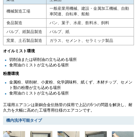
一般産業用機械、建設・金属加工機械、自動
機械製造工場
車関連、自転車、船舶
食品製造
パン、菓子、水産、飲料水、飼料
パルプ、紙製品製造
パルプ、紙
窯業、土石製品製造
ガラス、セメント、セラミック製品
オイルミスト環境
切削油または研削油の立ち込める場所
食用油のミストが立ち込める場所
粉塵環境
金属粉、研削材、小麦粉、化学調味料、紙くず、木材チップ、セメン
ト類の粉塵が立ち込める場所
食用油のミストが立ち込める場所
工場用エアコンは新銅合金伝熱管の採用で上記の5つの問題を解決し、耐
久力を大幅に高めた工場専用仕様のエアコンです。
機内洗浄可能タイプ