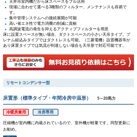
天井吊室内機だから床スペースをフル活用
現場に合わせて選べる3種類のフィルター、メンテナンスも容易で
す。
集中管理システムへの接続展開が可能
高い省エネ性で電力消費の削減に貢献
高調波電流の発生を抑えるアクティブフィルターを用意
床に設置スペースが無い場合、ダクトスペースの小さい天吊タイプ。プ
レナム組込みタイプではダクトレスも可能。（三菱電機）設置機器等が
あり床置タイプでは気流が到達しない場合も天吊形で対応可能です。
リモートコンデンサー型
床置形（標準タイプ・年間冷房中温形）
5～20馬力
冷暖房兼用
冷房専用
圧縮機が室内機に内蔵されているので、室外機が軽量です。同型更新に
お勧め。