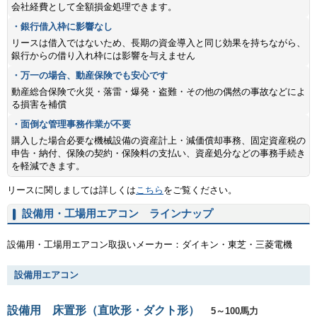
会社経費として全額損金処理できます。
・銀行借入枠に影響なし
リースは借入ではないため、長期の資金導入と同じ効果を持ちながら、
銀行からの借り入れ枠には影響を与えません
・万一の場合、動産保険でも安心です
動産総合保険で火災・落雷・爆発・盗難・その他の偶然の事故などによ
る損害を補償
・面倒な管理事務作業が不要
購入した場合必要な機械設備の資産計上・減価償却事務、固定資産税の
申告・納付、保険の契約・保険料の支払い、資産処分などの事務手続き
を軽減できます。
リースに関しましては詳しくは
こちら
をご覧ください。
設備用・工場用エアコン ラインナップ
設備用・工場用エアコン取扱いメーカー：ダイキン・東芝・三菱電機
設備用エアコン
設備用 床置形（直吹形・ダクト形）
5～100馬力