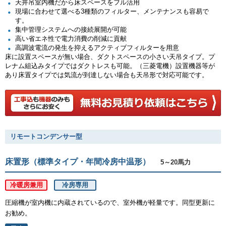
天井吊室内機だから床スペースをフル活用
現場に合わせて選べる3種類のフィルター、メンテナンスも容易で
す。
集中管理システムへの接続展開が可能
高い省エネ性で電力消費の削減に貢献
高調波電流の発生を抑えるアクティブフィルターを用意
床に設置スペースが無い場合、ダクトスペースの小さい天吊タイプ。プ
レナム組込みタイプではダクトレスも可能。（三菱電機）設置機器等が
あり床置タイプでは気流が到達しない場合も天吊形で対応可能です。
リモートコンデンサー型
床置形（標準タイプ・年間冷房中温形）
5～20馬力
冷暖房兼用
冷房専用
圧縮機が室内機に内蔵されているので、室外機が軽量です。同型更新に
お勧め。