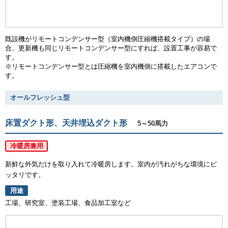
既設機がリモートコンデンサー型（室内機側圧縮機搭載タイプ）の場
合、更新機も同じリモートコンデンサー型にすれば、設置工事が容易で
す。
※リモートコンデンサー型とは圧縮機を室内機側に搭載したエアコンで
す。
オールフレッシュ型
床置ダクト形、天井埋込ダクト形
5～50馬力
冷暖房兼用
新鮮な外気だけを取り入れて冷暖房します。室内が汚れがちな環境にピ
ッタリです。
用途
工場、研究室、塗装工場、食品加工室など