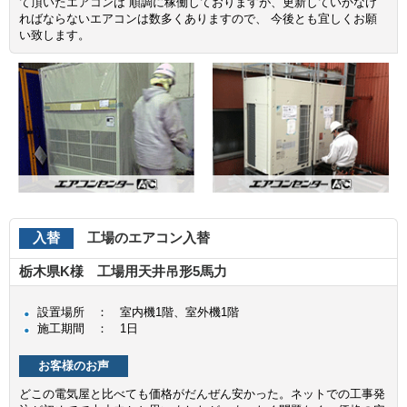
て頂いたエアコンは 順調に稼働しておりますが、更新していかなけ
ればならないエアコンは数多くありますので、 今後とも宜しくお願
い致します。
入替
工場のエアコン入替
栃木県K様 工場用天井吊形5馬力
設置場所 ： 室内機1階、室外機1階
施工期間 ： 1日
お客様のお声
どこの電気屋と比べても価格がだんぜん安かった。ネットでの工事発