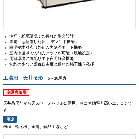
油煙・粉塵環境での優れた耐久設計
節電にも配慮した新「iデマンド機能」
除湿要求対応（外部入力除湿モード機能）
室内中温域での能力アップが可能（現地設定）
周辺環境に気配りする夜間静音機能
制約の少ない設置自由度と優れた施工性を発揮
工場用 天井吊形
5～10馬力
冷暖房兼用
天井吊形だから床スペースをフルに活用。省エネ効率も高いエアコンで
す
用途
機械、輸送機、金属、食品工場など