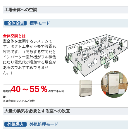
工場全体への空調
全体空調
標準モード
全体空調とは
室全体を空調するシステムで
す。ダクト工事が不要で設置も
容易です。（開放する空間だと
インバーター室外機がフル稼働
になり電気代が増加する場合が
あるのでおすすめできませ
ん。）
40～55％
年間約
の省エネが可
能。
※15年前のシステムと比較
大量の換気を必要とする室への設置
外気導入
外気処理モード