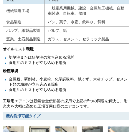
一般産業用機械、建設・金属加工機械、自動
機械製造工場
車関連、自転車、船舶
食品製造
パン、菓子、水産、飲料水、飼料
パルプ、紙製品製造
パルプ、紙
窯業、土石製品製造
ガラス、セメント、セラミック製品
オイルミスト環境
切削油または研削油の立ち込める場所
食用油のミストが立ち込める場所
粉塵環境
金属粉、研削材、小麦粉、化学調味料、紙くず、木材チップ、セメン
ト類の粉塵が立ち込める場所
食用油のミストが立ち込める場所
工場用エアコンは新銅合金伝熱管の採用で上記の5つの問題を解決し、耐
久力を大幅に高めた工場専用仕様のエアコンです。
機内洗浄可能タイプ