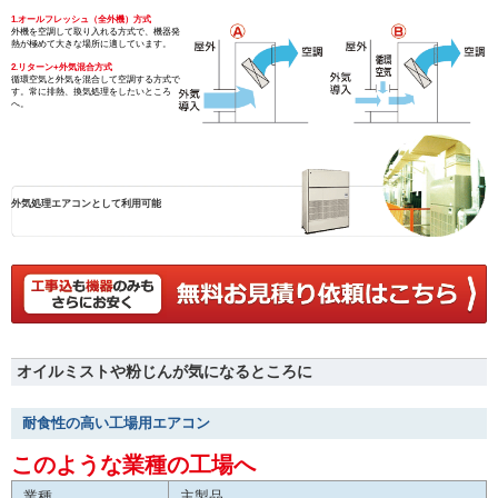
1.オールフレッシュ（全外機）方式
外機を空調して取り入れる方式で、機器発
熱が極めて大きな場所に適しています。
2.リターン+外気混合方式
循環空気と外気を混合して空調する方式で
す。常に排熱、換気処理をしたいところ
へ。
外気処理エアコンとして利用可能
オイルミストや粉じんが気になるところに
耐食性の高い工場用エアコン
このような業種の工場へ
業種
主製品