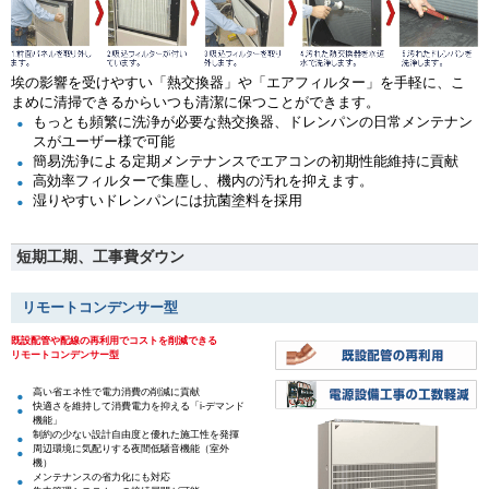
埃の影響を受けやすい「熱交換器」や「エアフィルター」を手軽に、こ
まめに清掃できるからいつも清潔に保つことができます。
もっとも頻繁に洗浄が必要な熱交換器、ドレンパンの日常メンテナン
スがユーザー様で可能
簡易洗浄による定期メンテナンスでエアコンの初期性能維持に貢献
高効率フィルターで集塵し、機内の汚れを抑えます。
湿りやすいドレンパンには抗菌塗料を採用
短期工期、工事費ダウン
リモートコンデンサー型
既設配管や配線の再利用でコストを削減できる
リモートコンデンサー型
高い省エネ性で電力消費の削減に貢献
快適さを維持して消費電力を抑える「i-デマンド
機能」
制約の少ない設計自由度と優れた施工性を発揮
周辺環境に気配りする夜間低騒音機能（室外
機）
メンテナンスの省力化にも対応