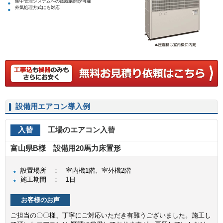
集中管理システムへの接続展開が可能
外気処理方式にも対応
設備用エアコン導入例
入替
工場のエアコン入替
富山県B様 設備用20馬力床置形
設置場所 ： 室内機1階、室外機2階
施工期間 ： 1日
お客様のお声
ご担当の〇〇様、丁寧にご対応いただき有難うございました。施工し