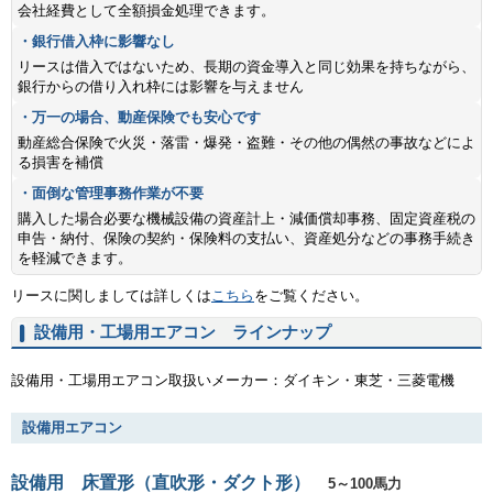
会社経費として全額損金処理できます。
・銀行借入枠に影響なし
リースは借入ではないため、長期の資金導入と同じ効果を持ちながら、
銀行からの借り入れ枠には影響を与えません
・万一の場合、動産保険でも安心です
動産総合保険で火災・落雷・爆発・盗難・その他の偶然の事故などによ
る損害を補償
・面倒な管理事務作業が不要
購入した場合必要な機械設備の資産計上・減価償却事務、固定資産税の
申告・納付、保険の契約・保険料の支払い、資産処分などの事務手続き
を軽減できます。
リースに関しましては詳しくは
こちら
をご覧ください。
設備用・工場用エアコン ラインナップ
設備用・工場用エアコン取扱いメーカー：ダイキン・東芝・三菱電機
設備用エアコン
設備用 床置形（直吹形・ダクト形）
5～100馬力