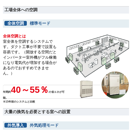
工場全体への空調
全体空調
標準モード
全体空調とは
室全体を空調するシステムで
す。ダクト工事が不要で設置も
容易です。（開放する空間だと
インバーター室外機がフル稼働
になり電気代が増加する場合が
あるのでおすすめできませ
ん。）
40～55％
年間約
の省エネが可
能。
※15年前のシステムと比較
大量の換気を必要とする室への設置
外気導入
外気処理モード