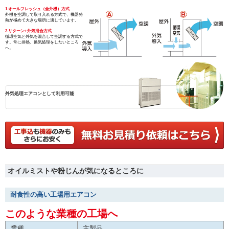
1.オールフレッシュ（全外機）方式
外機を空調して取り入れる方式で、機器発
熱が極めて大きな場所に適しています。
2.リターン+外気混合方式
循環空気と外気を混合して空調する方式で
す。常に排熱、換気処理をしたいところ
へ。
外気処理エアコンとして利用可能
オイルミストや粉じんが気になるところに
耐食性の高い工場用エアコン
このような業種の工場へ
業種
主製品