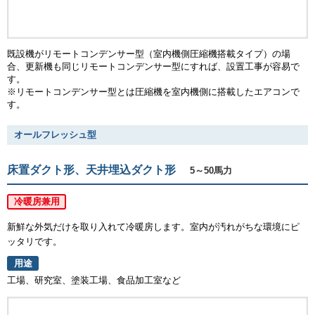
既設機がリモートコンデンサー型（室内機側圧縮機搭載タイプ）の場
合、更新機も同じリモートコンデンサー型にすれば、設置工事が容易で
す。
※リモートコンデンサー型とは圧縮機を室内機側に搭載したエアコンで
す。
オールフレッシュ型
床置ダクト形、天井埋込ダクト形
5～50馬力
冷暖房兼用
新鮮な外気だけを取り入れて冷暖房します。室内が汚れがちな環境にピ
ッタリです。
用途
工場、研究室、塗装工場、食品加工室など