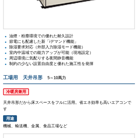
油煙・粉塵環境での優れた耐久設計
節電にも配慮した新「iデマンド機能」
除湿要求対応（外部入力除湿モード機能）
室内中温域での能力アップが可能（現地設定）
周辺環境に気配りする夜間静音機能
制約の少ない設置自由度と優れた施工性を発揮
工場用 天井吊形
5～10馬力
冷暖房兼用
天井吊形だから床スペースをフルに活用。省エネ効率も高いエアコンで
す
用途
機械、輸送機、金属、食品工場など