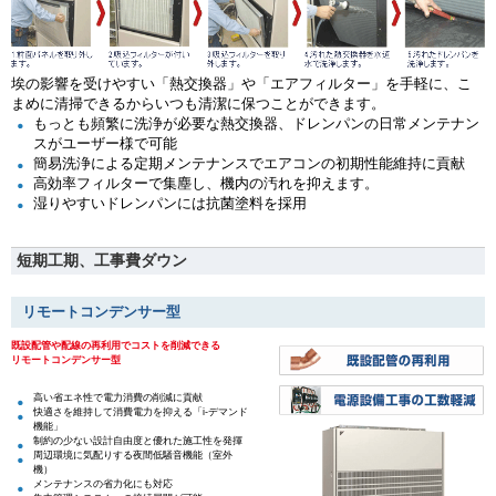
埃の影響を受けやすい「熱交換器」や「エアフィルター」を手軽に、こ
まめに清掃できるからいつも清潔に保つことができます。
もっとも頻繁に洗浄が必要な熱交換器、ドレンパンの日常メンテナン
スがユーザー様で可能
簡易洗浄による定期メンテナンスでエアコンの初期性能維持に貢献
高効率フィルターで集塵し、機内の汚れを抑えます。
湿りやすいドレンパンには抗菌塗料を採用
短期工期、工事費ダウン
リモートコンデンサー型
既設配管や配線の再利用でコストを削減できる
リモートコンデンサー型
高い省エネ性で電力消費の削減に貢献
快適さを維持して消費電力を抑える「i-デマンド
機能」
制約の少ない設計自由度と優れた施工性を発揮
周辺環境に気配りする夜間低騒音機能（室外
機）
メンテナンスの省力化にも対応