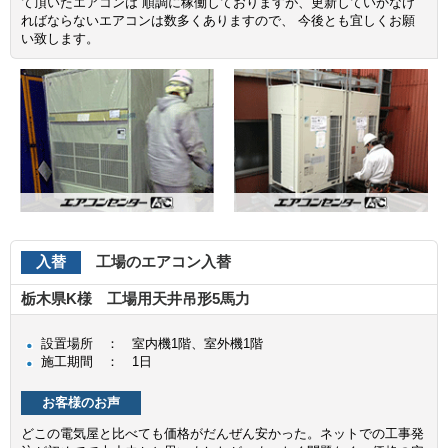
て頂いたエアコンは 順調に稼働しておりますが、更新していかなけ
ればならないエアコンは数多くありますので、 今後とも宜しくお願
い致します。
入替
工場のエアコン入替
栃木県K様 工場用天井吊形5馬力
設置場所 ： 室内機1階、室外機1階
施工期間 ： 1日
お客様のお声
どこの電気屋と比べても価格がだんぜん安かった。ネットでの工事発