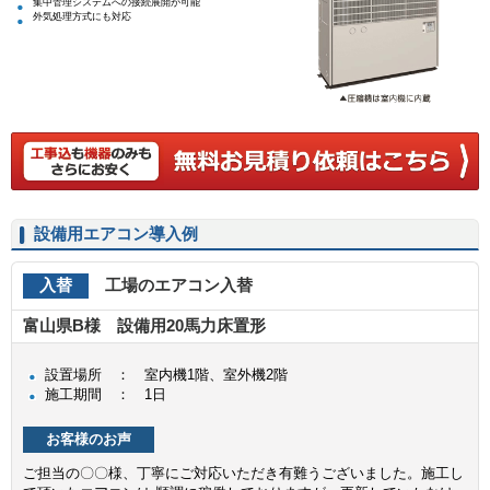
集中管理システムへの接続展開が可能
外気処理方式にも対応
設備用エアコン導入例
入替
工場のエアコン入替
富山県B様 設備用20馬力床置形
設置場所 ： 室内機1階、室外機2階
施工期間 ： 1日
お客様のお声
ご担当の〇〇様、丁寧にご対応いただき有難うございました。施工し