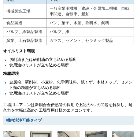
一般産業用機械、建設・金属加工機械、自動
機械製造工場
車関連、自転車、船舶
食品製造
パン、菓子、水産、飲料水、飼料
パルプ、紙製品製造
パルプ、紙
窯業、土石製品製造
ガラス、セメント、セラミック製品
オイルミスト環境
切削油または研削油の立ち込める場所
食用油のミストが立ち込める場所
粉塵環境
金属粉、研削材、小麦粉、化学調味料、紙くず、木材チップ、セメン
ト類の粉塵が立ち込める場所
食用油のミストが立ち込める場所
工場用エアコンは新銅合金伝熱管の採用で上記の5つの問題を解決し、耐
久力を大幅に高めた工場専用仕様のエアコンです。
機内洗浄可能タイプ