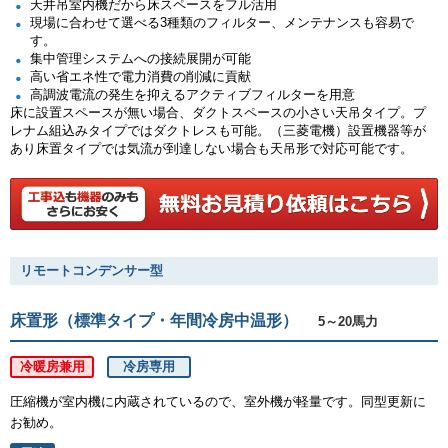
天井吊室内機だから床スペースをフル活用
現場に合わせて選べる3種類のフィルター、メンテナンスも容易で
す。
集中管理システムへの接続展開が可能
高い省エネ性で電力消費の削減に貢献
高調波電流の発生を抑えるアクティブフィルターを用意
床に設置スペースが無い場合、ダクトスペースの小さい天吊タイプ。プ
レナム組込みタイプではダクトレスも可能。（三菱電機）設置機器等が
あり床置タイプでは気流が到達しない場合も天吊形で対応可能です。
リモートコンデンサー型
床置形（標準タイプ・年間冷房中温形）
5～20馬力
冷暖房兼用
冷房専用
圧縮機が室内機に内蔵されているので、室外機が軽量です。同型更新に
お勧め。