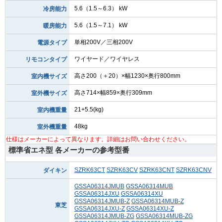
5.6（1.5～6.3） kW
冷房能力
5.6（1.5～7.1） kW
暖房能力
単相200V／三相200V
電源タイプ
ワイヤード／ワイヤレス
リモコンタイプ
高さ200（＋20）×幅1230×奥行800mm
室内機サイズ
高さ714×幅859×奥行309mm
室外機サイズ
21+5.5(kg)
室内機重量
48kg
室外機重量
仕様はメーカーによって異なります。詳細はお問い合わせください。
標準省エネ型 各メーカーの参考型番
SZRK63CT
SZRK63CV
SZRK63CNT
SZRK63CNV
ダイキン
GSSA06314JMUB
GSSA06314MUB
GSSA06314JXU
GSSA06314XU
GSSA06314JMUB-Z
GSSA06314MUB-Z
東芝
GSSA06314JXU-Z
GSSA06314XU-Z
GSSA06314JMUB-ZG
GSSA06314MUB-ZG