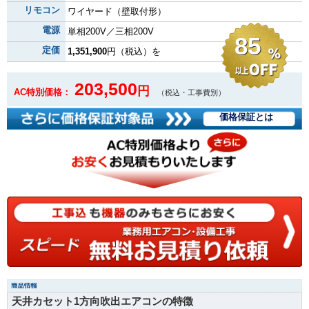
リモコン
ワイヤード（壁取付形）
電源
単相200V／三相200V
85
定価
1,351,900
円（税込）を
203,500
円
AC特別価格：
（税込・工事費別）
価格保証とは
天井カセット1方向吹出エアコンの特徴