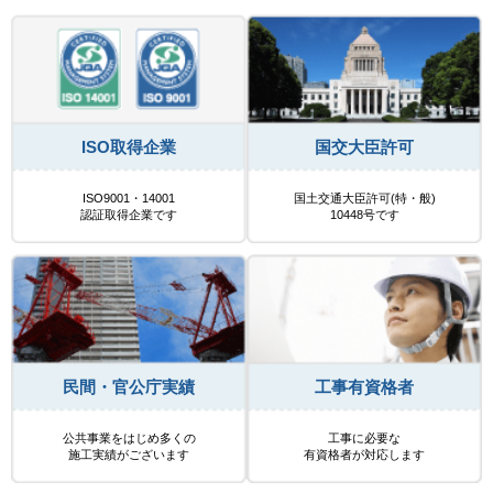
ISO取得企業
国交大臣許可
ISO9001・14001
国土交通大臣許可(特・般)
認証取得企業です
10448号です
民間・官公庁実績
工事有資格者
公共事業をはじめ多くの
工事に必要な
施工実績がございます
有資格者が対応します