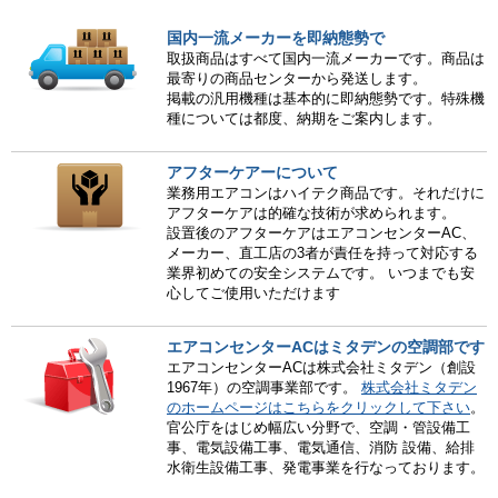
国内一流メーカーを即納態勢で
取扱商品はすべて国内一流メーカーです。商品は
最寄りの商品センターから発送します。
掲載の汎用機種は基本的に即納態勢です。特殊機
種については都度、納期をご案内します。
アフターケアーについて
業務用エアコンはハイテク商品です。それだけに
アフターケアは的確な技術が求められます。
設置後のアフターケアはエアコンセンターAC、
メーカー、直工店の3者が責任を持って対応する
業界初めての安全システムです。 いつまでも安
心してご使用いただけます
エアコンセンターACはミタデンの空調部です
エアコンセンターACは株式会社ミタデン（創設
1967年）の空調事業部です。
株式会社ミタデン
のホームページはこちらをクリックして下さい
。
官公庁をはじめ幅広い分野で、空調・管設備工
事、電気設備工事、電気通信、消防 設備、給排
水衛生設備工事、発電事業を行なっております。