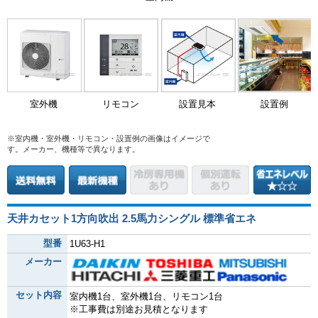
室外機
リモコン
設置見本
設置例
※室内機・室外機・リモコン・設置例の画像はイメージで
す。メーカー、機種等で異なります。
天井カセット1方向吹出 2.5馬力シングル 標準省エネ
型番
1U63-H1
メーカー
セット内容
室内機1台、室外機1台、リモコン1台
※工事費は別途お見積となります