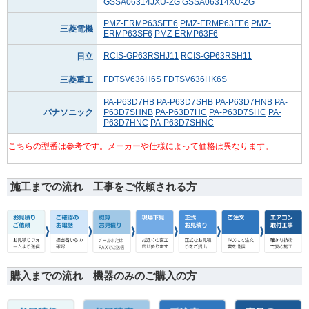
GSSA06314JXU-ZG
GSSA06314XU-ZG
PMZ-ERMP63SFE6
PMZ-ERMP63FE6
PMZ-
三菱電機
ERMP63SF6
PMZ-ERMP63F6
RCIS-GP63RSHJ11
RCIS-GP63RSH11
日立
FDTSV636H6S
FDTSV636HK6S
三菱重工
PA-P63D7HB
PA-P63D7SHB
PA-P63D7HNB
PA-
パナソニック
P63D7SHNB
PA-P63D7HC
PA-P63D7SHC
PA-
P63D7HNC
PA-P63D7SHNC
こちらの型番は参考です。メーカーや仕様によって価格は異なります。
施工までの流れ 工事をご依頼される方
購入までの流れ 機器のみのご購入の方