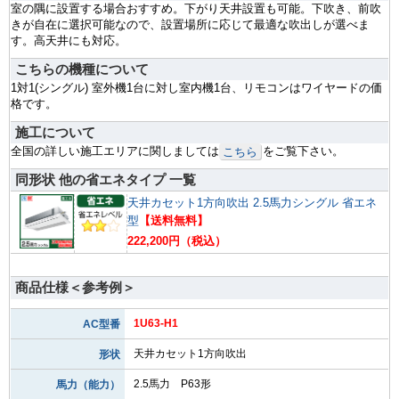
室の隅に設置する場合おすすめ。下がり天井設置も可能。下吹き、前吹
きが自在に選択可能なので、設置場所に応じて最適な吹出しが選べま
す。高天井にも対応。
こちらの機種について
1対1(シングル) 室外機1台に対し室内機1台、リモコンはワイヤードの価
格です。
施工について
全国の詳しい施工エリアに関しましては
をご覧下さい。
こちら
同形状 他の省エネタイプ 一覧
天井カセット1方向吹出 2.5馬力シングル 省エネ
型
【送料無料】
222,200円（税込）
商品仕様＜参考例＞
1U63-H1
AC型番
天井カセット1方向吹出
形状
2.5馬力 P63形
馬力（能力）