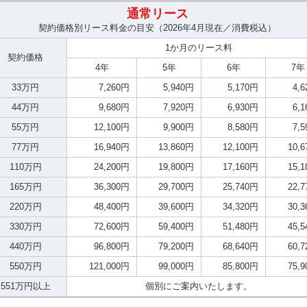
通常リース
契約価格別リース料金の目安（2026年4月現在／消費税込）
1か月のリース料
契約価格
4年
5年
6年
7年
33万円
7,260円
5,940円
5,170円
4,
44万円
9,680円
7,920円
6,930円
6,
55万円
12,100円
9,900円
8,580円
7,
77万円
16,940円
13,860円
12,100円
10,
110万円
24,200円
19,800円
17,160円
15,
165万円
36,300円
29,700円
25,740円
22,
220万円
48,400円
39,600円
34,320円
30,
330万円
72,600円
59,400円
51,480円
45,
440万円
96,800円
79,200円
68,640円
60,
550万円
121,000円
99,000円
85,800円
75,
551万円以上
個別にご案内いたします。