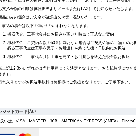
お客様ごとに専用の振込先銀行口座をご案内しております。（三井住友銀行、
お支払金額の明細は弊社担当よりメールまたはFAXにてお知らせいたします。
商品のみの場合はご入金が確認出来次第、発送いたします。
工事込の場合は以下の3通りのいずれかになります。
機器代金、工事代金共にお振込を頂いた時点で正式なご契約
機材代金（ご契約金額の50％に満たない場合はご契約金額の半額）のお
残る工事代金は工事を完了・お引渡しを終えた後７日以内にお振込
機材代金、工事代金共に工事を完了・お引渡しを終えた後全額お振込
※上記1,2,3のいずれかは当社規定により決定となります。お支払時期につ
きます。
恐れ入りますがお振込手数料はお客様のご負担となります。ご了承下さい。
レジットカード払い
扱いは、VISA・MASTER・JCB・AMERICAN EXPRESS (AMEX)・Diners