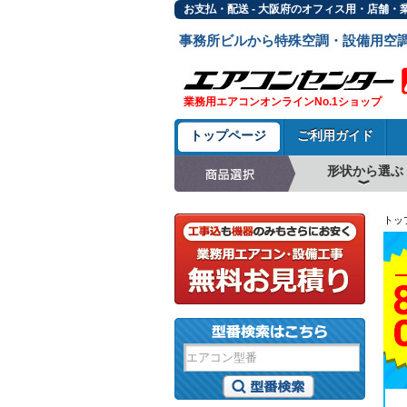
お支払・配送 - 大阪府のオフィス用・店舗・
事務所ビルから特殊空調・設備用空
業務用エアコンオンラインNo.1ショップ
トップページ
ご利用ガイド
形状から選ぶ
天井カセット形4方
ラウンドフロー
天井吊形
床置形
壁掛形
天井カセット形2方
天井カセット形1方
ビルトイン形
天井埋込ダクト形
天井自在形
トッ