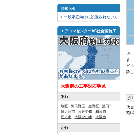
お知らせ
一般家庭向けに設置されたい方
エアコンセンターACは全国施工
※エ
す。
ビル
詳し
大阪府の工事対応地域
あ行
ク
旭区
阿倍野区
生野区
池田市
代金
泉大津市
泉佐野市
和泉市
割賦
茨木市
大阪狭山市
大阪市
か行