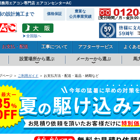
業務用エアコン専門店 エアコンセンターAC
豊富な
調の設計施工まで
価格保証
公共事業実績
[受付時間／月～金]9:00
全国版へ
お支払・配送
工事について
アフターサービス
よくあ
設置場所から選ぶ
メーカーから選ぶ
馬
向
向
向
事務所系
飲食店
商店・店舗
工場
倉庫・作業場
理・美容室
病院・医院
学校関係
宿泊施設
その他
ダイキンエアコン
東芝エアコン
三菱電機エアコン
日立エアコン
三菱重工エアコン
1.5馬力
1.8馬力
2馬力
2.3馬力
2.5馬力
3馬力
4馬力
5馬力
6馬力
8馬力
10馬力
12馬力
プページ ＞
ご利用ガイド
＞ お支払方法・配送・返品・納期など