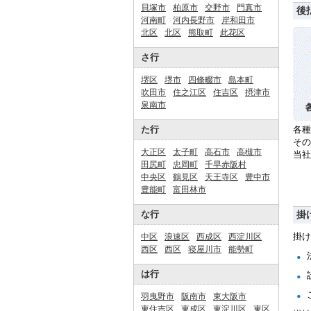
貝塚市
柏原市
交野市
門真市
後
河南町
河内長野市
岸和田市
北区
北区
熊取町
此花区
さ行
堺区
堺市
四條畷市
島本町
吹田市
住之江区
住吉区
摂津市
泉南市
た行
各種
その
大正区
太子町
高石市
高槻市
当
田尻町
忠岡町
千早赤阪村
中央区
鶴見区
天王寺区
豊中市
豊能町
富田林市
な行
掛
掛け
中区
浪速区
西成区
西淀川区
西区
西区
寝屋川市
能勢町
は行
羽曳野市
阪南市
東大阪市
東住吉区
東成区
東淀川区
東区