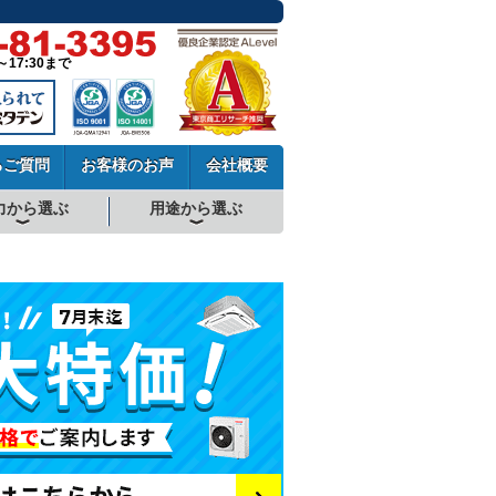
～17:30まで
るご質問
お客様のお声
会社概要
力から選ぶ
用途から選ぶ
厨房用エアコン
工場・設備用エアコン
学校用エアコン
農業用エアコン
ビル用マルチエアコン
中温用エアコン
寒冷地用エアコン