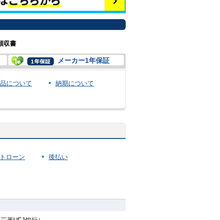
領収書
メーカー1年保証
品について
納期について
トローン
後払い