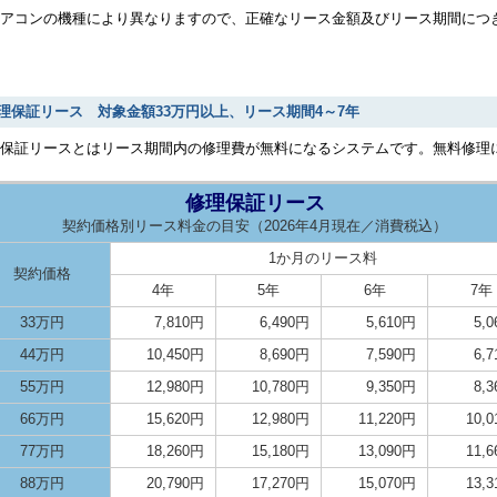
アコンの機種により異なりますので、正確なリース金額及びリース期間につ
理保証リース 対象金額33万円以上、リース期間4～7年
理保証リースとはリース期間内の修理費が無料になるシステムです。無料修理
修理保証リース
契約価格別リース料金の目安（2026年4月現在／消費税込）
1か月のリース料
契約価格
4年
5年
6年
7年
33万円
7,810円
6,490円
5,610円
5,
44万円
10,450円
8,690円
7,590円
6,
55万円
12,980円
10,780円
9,350円
8,
66万円
15,620円
12,980円
11,220円
10,
77万円
18,260円
15,180円
13,090円
11,
88万円
20,790円
17,270円
15,070円
13,