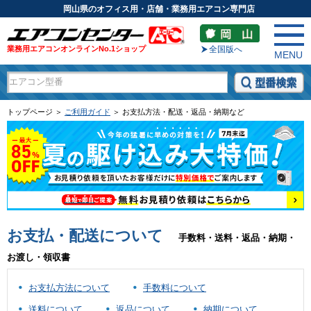
岡山県のオフィス用・店舗・業務用エアコン専門店
業務用エアコンオンラインNo.1ショップ
全国版へ
MENU
トップページ ＞
ご利用ガイド
＞ お支払方法・配送・返品・納期など
お支払・配送について
手数料・送料・返品・納期・
お渡し・領収書
お支払方法について
手数料について
送料について
返品について
納期について