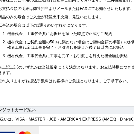
お客様ごとに専用の振込先銀行口座をご案内しております。（三井住友銀行、
お支払金額の明細は弊社担当よりメールまたはFAXにてお知らせいたします。
商品のみの場合はご入金が確認出来次第、発送いたします。
工事込の場合は以下の3通りのいずれかになります。
機器代金、工事代金共にお振込を頂いた時点で正式なご契約
機材代金（ご契約金額の50％に満たない場合はご契約金額の半額）のお
残る工事代金は工事を完了・お引渡しを終えた後７日以内にお振込
機材代金、工事代金共に工事を完了・お引渡しを終えた後全額お振込
※上記1,2,3のいずれかは当社規定により決定となります。お支払時期につ
きます。
恐れ入りますがお振込手数料はお客様のご負担となります。ご了承下さい。
レジットカード払い
扱いは、VISA・MASTER・JCB・AMERICAN EXPRESS (AMEX)・Diners