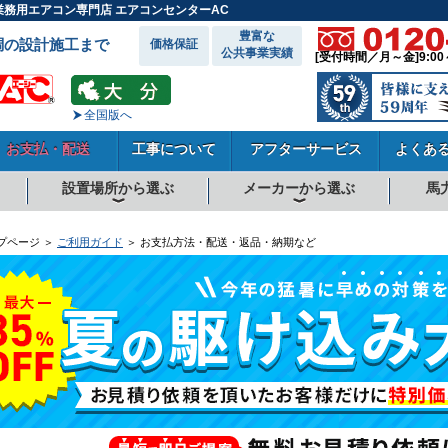
業務用エアコン専門店 エアコンセンターAC
豊富な
調の設計施工まで
価格保証
公共事業実績
[受付時間／月～金]9:00
全国版へ
お支払・配送
工事について
アフターサービス
よくあ
設置場所から選ぶ
メーカーから選ぶ
馬
向
向
向
事務所系
飲食店
商店・店舗
工場
倉庫・作業場
理・美容室
病院・医院
学校関係
宿泊施設
その他
ダイキンエアコン
東芝エアコン
三菱電機エアコン
日立エアコン
三菱重工エアコン
1.5馬力
1.8馬力
2馬力
2.3馬力
2.5馬力
3馬力
4馬力
5馬力
6馬力
8馬力
10馬力
12馬力
プページ ＞
ご利用ガイド
＞ お支払方法・配送・返品・納期など