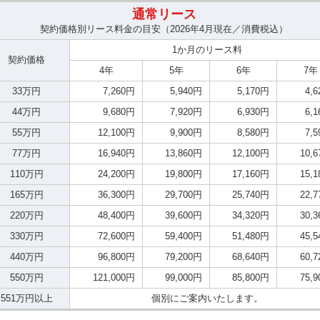
通常リース
契約価格別リース料金の目安（2026年4月現在／消費税込）
1か月のリース料
契約価格
4年
5年
6年
7年
33万円
7,260円
5,940円
5,170円
4,
44万円
9,680円
7,920円
6,930円
6,
55万円
12,100円
9,900円
8,580円
7,
77万円
16,940円
13,860円
12,100円
10,
110万円
24,200円
19,800円
17,160円
15,
165万円
36,300円
29,700円
25,740円
22,
220万円
48,400円
39,600円
34,320円
30,
330万円
72,600円
59,400円
51,480円
45,
440万円
96,800円
79,200円
68,640円
60,
550万円
121,000円
99,000円
85,800円
75,
551万円以上
個別にご案内いたします。