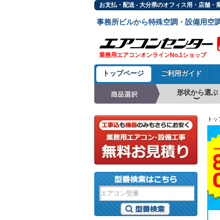
お支払・配送 - 大分県のオフィス用・店舗・
事務所ビルから特殊空調・設備用空
業務用エアコンオンラインNo.1ショップ
トップページ
ご利用ガイド
形状から選ぶ
天井カセット形4方
ラウンドフロー
天井吊形
床置形
壁掛形
天井カセット形2方
天井カセット形1方
ビルトイン形
天井埋込ダクト形
天井自在形
トッ