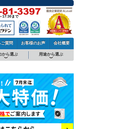
～17:30まで
るご質問
お客様のお声
会社概要
力から選ぶ
用途から選ぶ
厨房用エアコン
工場・設備用エアコン
学校用エアコン
農業用エアコン
ビル用マルチエアコン
中温用エアコン
寒冷地用エアコン