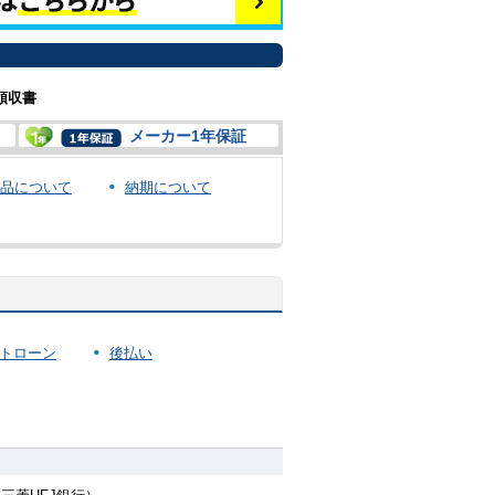
領収書
メーカー1年保証
品について
納期について
トローン
後払い