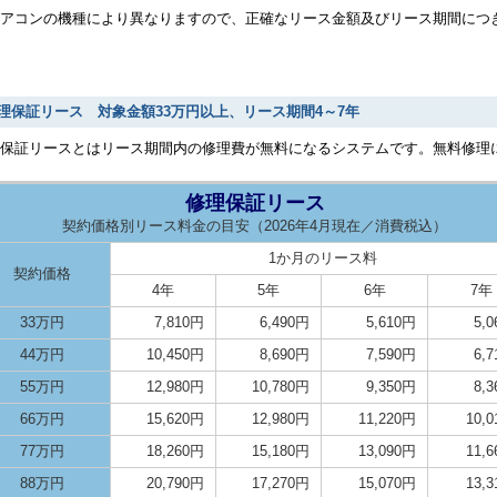
アコンの機種により異なりますので、正確なリース金額及びリース期間につ
理保証リース 対象金額33万円以上、リース期間4～7年
理保証リースとはリース期間内の修理費が無料になるシステムです。無料修理
修理保証リース
契約価格別リース料金の目安（2026年4月現在／消費税込）
1か月のリース料
契約価格
4年
5年
6年
7年
33万円
7,810円
6,490円
5,610円
5,
44万円
10,450円
8,690円
7,590円
6,
55万円
12,980円
10,780円
9,350円
8,
66万円
15,620円
12,980円
11,220円
10,
77万円
18,260円
15,180円
13,090円
11,
88万円
20,790円
17,270円
15,070円
13,