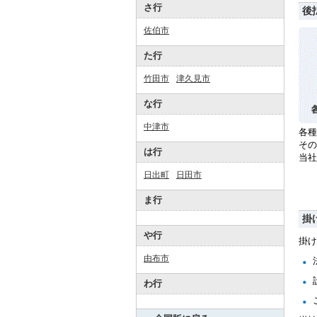
さ行
後
佐伯市
た行
竹田市
津久見市
な行
中津市
各種
その
は行
当
日出町
日田市
ま行
掛
や行
掛け
由布市
わ行