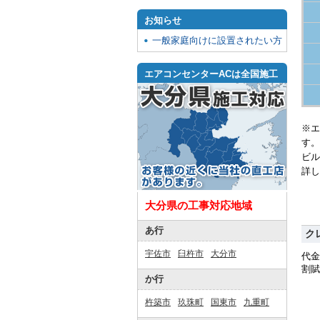
お知らせ
一般家庭向けに設置されたい方
エアコンセンターACは全国施工
※エ
す。
ビル
詳し
大分県の工事対応地域
あ行
ク
宇佐市
臼杵市
大分市
代金
割賦
か行
杵築市
玖珠町
国東市
九重町