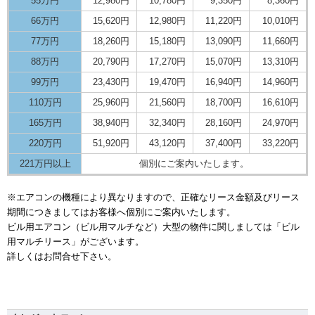
55万円
12,980円
10,780円
9,350円
8,360円
66万円
15,620円
12,980円
11,220円
10,010円
77万円
18,260円
15,180円
13,090円
11,660円
88万円
20,790円
17,270円
15,070円
13,310円
99万円
23,430円
19,470円
16,940円
14,960円
110万円
25,960円
21,560円
18,700円
16,610円
165万円
38,940円
32,340円
28,160円
24,970円
220万円
51,920円
43,120円
37,400円
33,220円
221万円以上
個別にご案内いたします。
※エアコンの機種により異なりますので、正確なリース金額及びリース
期間につきましてはお客様へ個別にご案内いたします。
ビル用エアコン（ビル用マルチなど）大型の物件に関しましては「ビル
用マルチリース」がございます。
詳しくはお問合せ下さい。