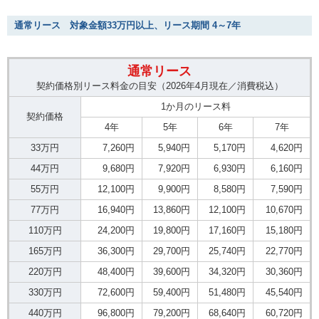
通常リース 対象金額33万円以上、リース期間 4～7年
通常リース
契約価格別リース料金の目安（2026年4月現在／消費税込）
1か月のリース料
契約価格
4年
5年
6年
7年
33万円
7,260円
5,940円
5,170円
4,620円
44万円
9,680円
7,920円
6,930円
6,160円
55万円
12,100円
9,900円
8,580円
7,590円
77万円
16,940円
13,860円
12,100円
10,670円
110万円
24,200円
19,800円
17,160円
15,180円
165万円
36,300円
29,700円
25,740円
22,770円
220万円
48,400円
39,600円
34,320円
30,360円
330万円
72,600円
59,400円
51,480円
45,540円
440万円
96,800円
79,200円
68,640円
60,720円