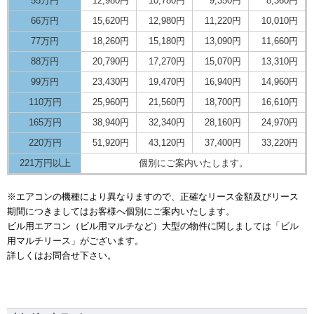
55万円
12,980円
10,780円
9,350円
8,360円
66万円
15,620円
12,980円
11,220円
10,010円
77万円
18,260円
15,180円
13,090円
11,660円
88万円
20,790円
17,270円
15,070円
13,310円
99万円
23,430円
19,470円
16,940円
14,960円
110万円
25,960円
21,560円
18,700円
16,610円
165万円
38,940円
32,340円
28,160円
24,970円
220万円
51,920円
43,120円
37,400円
33,220円
221万円以上
個別にご案内いたします。
※エアコンの機種により異なりますので、正確なリース金額及びリース
期間につきましてはお客様へ個別にご案内いたします。
ビル用エアコン（ビル用マルチなど）大型の物件に関しましては「ビル
用マルチリース」がございます。
詳しくはお問合せ下さい。