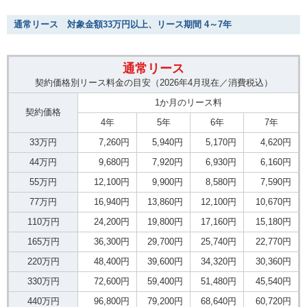
通常リース 対象金額33万円以上、リース期間 4～7年
通常リース
契約価格別リース料金の目安（2026年4月現在／消費税込）
1か月のリース料
契約価格
4年
5年
6年
7年
33万円
7,260円
5,940円
5,170円
4,620円
44万円
9,680円
7,920円
6,930円
6,160円
55万円
12,100円
9,900円
8,580円
7,590円
77万円
16,940円
13,860円
12,100円
10,670円
110万円
24,200円
19,800円
17,160円
15,180円
165万円
36,300円
29,700円
25,740円
22,770円
220万円
48,400円
39,600円
34,320円
30,360円
330万円
72,600円
59,400円
51,480円
45,540円
440万円
96,800円
79,200円
68,640円
60,720円