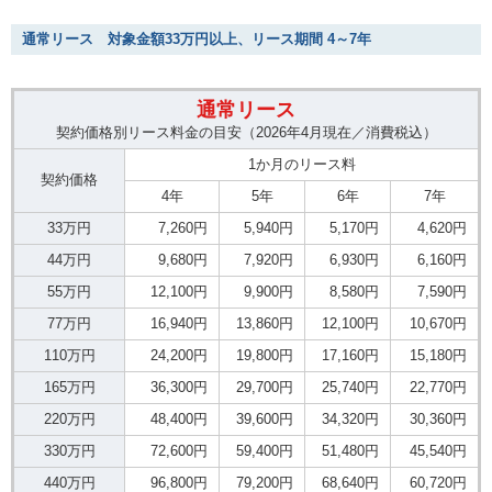
通常リース 対象金額33万円以上、リース期間 4～7年
通常リース
契約価格別リース料金の目安（2026年4月現在／消費税込）
1か月のリース料
契約価格
4年
5年
6年
7年
33万円
7,260円
5,940円
5,170円
4,620円
44万円
9,680円
7,920円
6,930円
6,160円
55万円
12,100円
9,900円
8,580円
7,590円
77万円
16,940円
13,860円
12,100円
10,670円
110万円
24,200円
19,800円
17,160円
15,180円
165万円
36,300円
29,700円
25,740円
22,770円
220万円
48,400円
39,600円
34,320円
30,360円
330万円
72,600円
59,400円
51,480円
45,540円
440万円
96,800円
79,200円
68,640円
60,720円