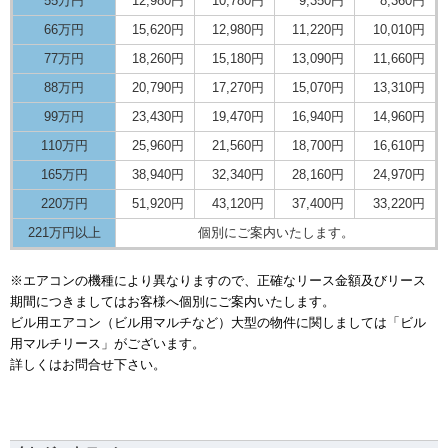
55万円
12,980円
10,780円
9,350円
8,360円
66万円
15,620円
12,980円
11,220円
10,010円
77万円
18,260円
15,180円
13,090円
11,660円
88万円
20,790円
17,270円
15,070円
13,310円
99万円
23,430円
19,470円
16,940円
14,960円
110万円
25,960円
21,560円
18,700円
16,610円
165万円
38,940円
32,340円
28,160円
24,970円
220万円
51,920円
43,120円
37,400円
33,220円
221万円以上
個別にご案内いたします。
※エアコンの機種により異なりますので、正確なリース金額及びリース
期間につきましてはお客様へ個別にご案内いたします。
ビル用エアコン（ビル用マルチなど）大型の物件に関しましては「ビル
用マルチリース」がございます。
詳しくはお問合せ下さい。