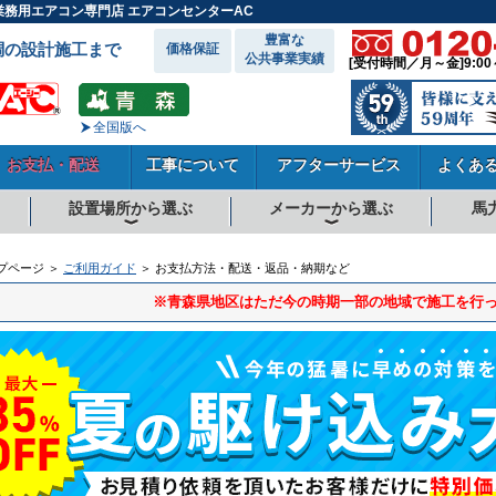
業務用エアコン専門店 エアコンセンターAC
豊富な
調の設計施工まで
価格保証
公共事業実績
[受付時間／月～金]9:00
全国版へ
お支払・配送
工事について
アフターサービス
よくあ
設置場所から選ぶ
メーカーから選ぶ
馬
向
向
向
事務所系
飲食店
商店・店舗
工場
倉庫・作業場
理・美容室
病院・医院
学校関係
宿泊施設
その他
ダイキンエアコン
東芝エアコン
三菱電機エアコン
日立エアコン
三菱重工エアコン
1.5馬力
1.8馬力
2馬力
2.3馬力
2.5馬力
3馬力
4馬力
5馬力
6馬力
8馬力
10馬力
12馬力
プページ ＞
ご利用ガイド
＞ お支払方法・配送・返品・納期など
※青森県地区はただ今の時期一部の地域で施工を行