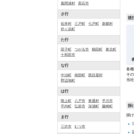
風間浦村
黒石市
さ行
後
佐井村
三戸町
七戸町
新郷村
外ヶ浜町
た行
田子町
つがる市
鶴田町
東北町
十和田市
な行
各種
その
中泊町
南部町
西目屋村
当
野辺地町
は行
階上町
八戸市
東通村
平川市
掛
平内町
弘前市
深浦町
藤崎町
掛け
ま行
三沢市
むつ市