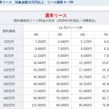
常リース 対象金額33万円以上、リース期間 4～7年
通常リース
契約価格別リース料金の目安（2026年4月現在／消費税込）
1か月のリース料
契約価格
4年
5年
6年
7年
33万円
7,260円
5,940円
5,170円
4,
44万円
9,680円
7,920円
6,930円
6,
55万円
12,100円
9,900円
8,580円
7,
77万円
16,940円
13,860円
12,100円
10,
110万円
24,200円
19,800円
17,160円
15,
165万円
36,300円
29,700円
25,740円
22,
220万円
48,400円
39,600円
34,320円
30,
330万円
72,600円
59,400円
51,480円
45,
440万円
96,800円
79,200円
68,640円
60,
550万円
121,000円
99,000円
85,800円
75,