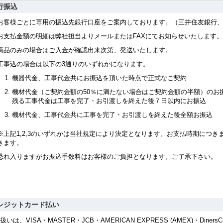
行振込
お客様ごとに専用の振込先銀行口座をご案内しております。（三井住友銀行、
お支払金額の明細は弊社担当よりメールまたはFAXにてお知らせいたします。
商品のみの場合はご入金が確認出来次第、発送いたします。
工事込の場合は以下の3通りのいずれかになります。
機器代金、工事代金共にお振込を頂いた時点で正式なご契約
機材代金（ご契約金額の50％に満たない場合はご契約金額の半額）のお
残る工事代金は工事を完了・お引渡しを終えた後７日以内にお振込
機材代金、工事代金共に工事を完了・お引渡しを終えた後全額お振込
※上記1,2,3のいずれかは当社規定により決定となります。お支払時期につ
きます。
恐れ入りますがお振込手数料はお客様のご負担となります。ご了承下さい。
レジットカード払い
扱いは、VISA・MASTER・JCB・AMERICAN EXPRESS (AMEX)・Diners