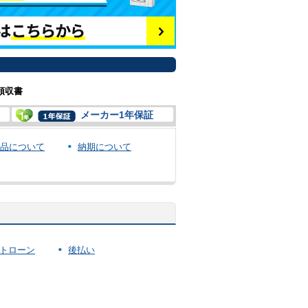
領収書
メーカー1年保証
品について
納期について
トローン
後払い