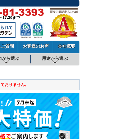
～17:30まで
るご質問
お客様のお声
会社概要
力から選ぶ
用途から選ぶ
厨房用エアコン
工場・設備用エアコン
学校用エアコン
農業用エアコン
ビル用マルチエアコン
中温用エアコン
寒冷地用エアコン
っておりません。