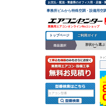
お支払・配送 - 青森県のオフィス用・店舗・
事務所ビルから特殊空調・設備用空
業務用エアコンオンラインNo.1ショップ
トップページ
ご利用ガイド
形状から選ぶ
天井カセット形4方
ラウンドフロー
天井吊形
床置形
壁掛形
天井カセット形2方
天井カセット形1方
ビルトイン形
天井埋込ダクト形
天井自在形
トッ