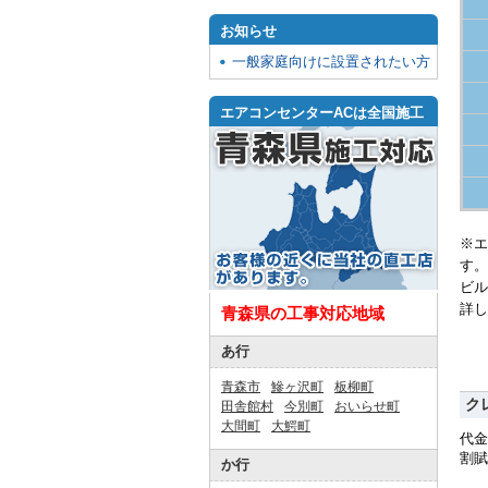
お知らせ
一般家庭向けに設置されたい方
エアコンセンターACは全国施工
※エ
す。
ビル
詳し
青森県の工事対応地域
あ行
青森市
鰺ヶ沢町
板柳町
ク
田舎館村
今別町
おいらせ町
大間町
大鰐町
代金
割賦
か行