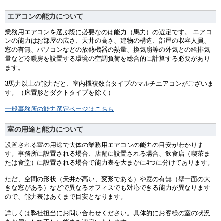
エアコンの能力について
業務用エアコンを選ぶ際に必要なのは能力（馬力）の選定です。 エアコ
ンの能力はお部屋の広さ、天井の高さ、建物の構造、部屋の収容人員、
窓の有無、パソコンなどの放熱機器の熱量、換気扇等の外気との給排気
量など冷暖房を設置する環境の空調負荷を総合的に計算する必要があり
ます。
3馬力以上の能力だと、室内機複数台タイプのマルチエアコンがございま
す。（床置形とダクトタイプを除く）
一般事務所の能力選定ページはこちら
室の用途と能力について
設置される室の用途で大体の業務用エアコンの能力の目安がわかりま
す。事務所に設置される場合、店舗に設置される場合、飲食店（喫茶ま
たは食堂）に設置される場合で能力表を大まかに4つに分けてあります。
ただ、空間の形状（天井が高い、変形である）や窓の有無（壁一面の大
きな窓がある）などで異なるオフィスでも対応できる能力が異なります
ので、能力表はあくまで目安となります。
詳しくは弊社担当にお問い合わせください。具体的にお客様の室の状況