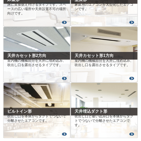
床に直接据え付けるタイプです。スペ
家庭用のエアコンを大型化したエアコ
ースの広い場所や天井設置不可の場所
ンです。
向けです。
天井カセット形2方向
天井カセット形1方向
室内機の機械部分を天井に埋め込み、
室内機の機械部分を天井に埋め込み、
吹出し口を露出させるタイプです。
吹出し口を露出させるタイプです。
ビルトイン形
天井埋込ダクト形
吹出し口を本体からダクトでつないで
吹出し口と吸い込み口を本体からダク
分離させたエアコンです。
トでつないで分離させたエアコンで
す。