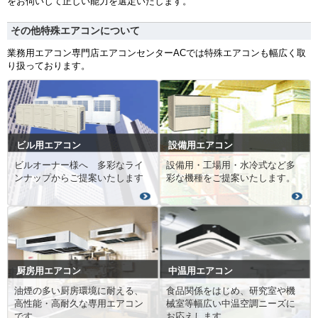
をお伺いして正しい能力を選定いたします。
その他特殊エアコンについて
業務用エアコン専門店エアコンセンターACでは特殊エアコンも幅広く取
り扱っております。
ビル用エアコン
設備用エアコン
ビルオーナー様へ 多彩なライ
設備用・工場用・水冷式など多
ンナップからご提案いたします
彩な機種をご提案いたします。
厨房用エアコン
中温用エアコン
油煙の多い厨房環境に耐える、
食品関係をはじめ、研究室や機
高性能・高耐久な専用エアコン
械室等幅広い中温空調ニーズに
です。
お応えします。