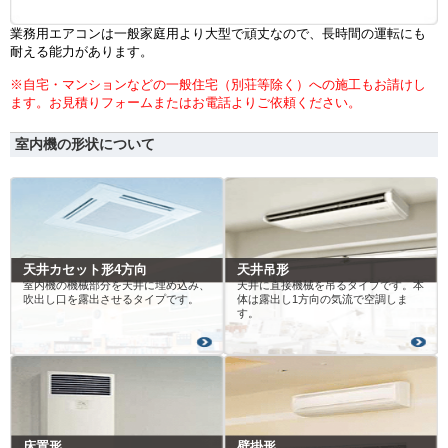
業務用エアコンは一般家庭用より大型で頑丈なので、長時間の運転にも
耐える能力があります。
※自宅・マンションなどの一般住宅（別荘等除く）への施工もお請けし
ます。お見積りフォームまたはお電話よりご依頼ください。
室内機の形状について
天井カセット形4方向
天井吊形
室内機の機械部分を天井に埋め込み、
天井に直接機械を吊るタイプです。本
吹出し口を露出させるタイプです。
体は露出し1方向の気流で空調しま
す。
床置形
壁掛形