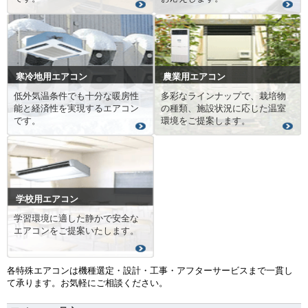
寒冷地用エアコン
農業用エアコン
低外気温条件でも十分な暖房性
多彩なラインナップで、栽培物
能と経済性を実現するエアコン
の種類、施設状況に応じた温室
です。
環境をご提案します。
学校用エアコン
学習環境に適した静かで安全な
エアコンをご提案いたします。
各特殊エアコンは機種選定・設計・工事・アフターサービスまで一貫し
て承ります。お気軽にご相談ください。