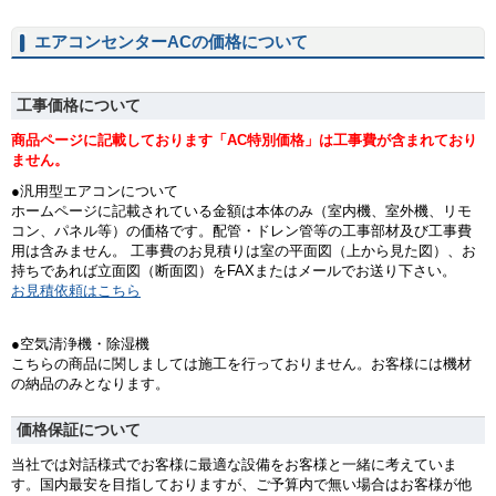
エアコンセンターACの価格について
工事価格について
商品ページに記載しております「AC特別価格」は工事費が含まれており
ません。
●汎用型エアコンについて
ホームページに記載されている金額は本体のみ（室内機、室外機、リモ
コン、パネル等）の価格です。配管・ドレン管等の工事部材及び工事費
用は含みません。 工事費のお見積りは室の平面図（上から見た図）、お
持ちであれば立面図（断面図）をFAXまたはメールでお送り下さい。
お見積依頼はこちら
●空気清浄機・除湿機
こちらの商品に関しましては施工を行っておりません。お客様には機材
の納品のみとなります。
価格保証について
当社では対話様式でお客様に最適な設備をお客様と一緒に考えていま
す。国内最安を目指しておりますが、ご予算内で無い場合はお客様が他