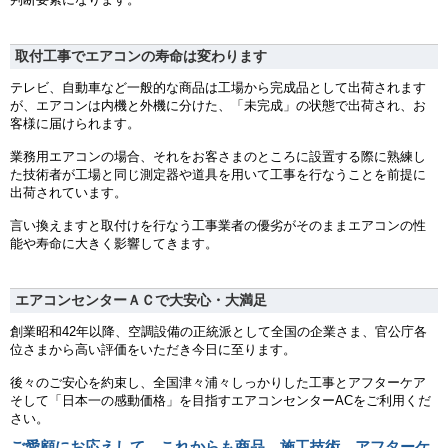
取付工事でエアコンの寿命は変わります
テレビ、自動車など一般的な商品は工場から完成品として出荷されます
が、エアコンは内機と外機に分けた、「未完成」の状態で出荷され、お
客様に届けられます。
業務用エアコンの場合、それをお客さまのところに設置する際に熟練し
た技術者が工場と同じ測定器や道具を用いて工事を行なうことを前提に
出荷されています。
言い換えますと取付けを行なう工事業者の優劣がそのままエアコンの性
能や寿命に大きく影響してきます。
エアコンセンターＡＣで大安心・大満足
創業昭和42年以降、空調設備の正統派として全国の企業さま、官公庁各
位さまから高い評価をいただき今日に至ります。
後々のご安心を約束し、全国津々浦々しっかりした工事とアフターケア
そして「日本一の感動価格」を目指すエアコンセンターACをご利用くだ
さい。
ご愛顧にお応えして、これからも商品、施工技術、アフターケ