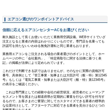
エアコン選びのワンポイントアドバイス
信頼に応えるエアコンセンターACをお選びください
耐久施設として長くお使いいただく業務用空調設備。WEBサイトでいざ
注文となると業者の内容はわかりにくいものです。専門店を名乗っても
許認可を持たないいわゆる無免許運転と同じ業者もおります。
業務用エアコンをご注文される場合の業者選びのポイントとして、ホー
ムページの中に「会社案内」、「特定商取引に関する法律に基づく表
記」の掲載が法律により定められています。
これだけで判断できる訳ではありませんが、そのなかに実際の資格許可
番号、具体例として『管工事業・知事または大臣許可（般・特）第12345
号』もしくは『電気工事業・知事または大臣許可（般・特）第12345号』
の表示をご確認ください。
これは専門業としての経験や会社の経営状況、経営者のヒューマンア
セスメント等を国または都道府県が定期的に審査を行ない許可を付与す
るもので、お客さまのご要望に対してカスタマイズできる業者の標準的
な位置付けとして、アフターケアに対応できる業者を見分けるひとつの
判断要素になります。