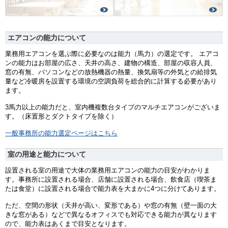
エアコンの能力について
業務用エアコンを選ぶ際に必要なのは能力（馬力）の選定です。 エアコ
ンの能力はお部屋の広さ、天井の高さ、建物の構造、部屋の収容人員、
窓の有無、パソコンなどの放熱機器の熱量、換気扇等の外気との給排気
量など冷暖房を設置する環境の空調負荷を総合的に計算する必要があり
ます。
3馬力以上の能力だと、室内機複数台タイプのマルチエアコンがございま
す。（床置形とダクトタイプを除く）
一般事務所の能力選定ページはこちら
室の用途と能力について
設置される室の用途で大体の業務用エアコンの能力の目安がわかりま
す。事務所に設置される場合、店舗に設置される場合、飲食店（喫茶ま
たは食堂）に設置される場合で能力表を大まかに4つに分けてあります。
ただ、空間の形状（天井が高い、変形である）や窓の有無（壁一面の大
きな窓がある）などで異なるオフィスでも対応できる能力が異なります
ので、能力表はあくまで目安となります。