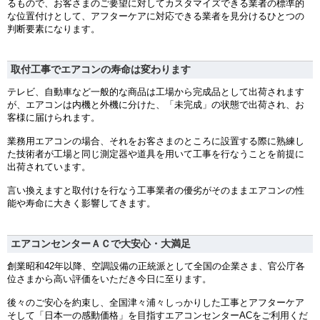
るもので、お客さまのご要望に対してカスタマイズできる業者の標準的
な位置付けとして、アフターケアに対応できる業者を見分けるひとつの
判断要素になります。
取付工事でエアコンの寿命は変わります
テレビ、自動車など一般的な商品は工場から完成品として出荷されます
が、エアコンは内機と外機に分けた、「未完成」の状態で出荷され、お
客様に届けられます。
業務用エアコンの場合、それをお客さまのところに設置する際に熟練し
た技術者が工場と同じ測定器や道具を用いて工事を行なうことを前提に
出荷されています。
言い換えますと取付けを行なう工事業者の優劣がそのままエアコンの性
能や寿命に大きく影響してきます。
エアコンセンターＡＣで大安心・大満足
創業昭和42年以降、空調設備の正統派として全国の企業さま、官公庁各
位さまから高い評価をいただき今日に至ります。
後々のご安心を約束し、全国津々浦々しっかりした工事とアフターケア
そして「日本一の感動価格」を目指すエアコンセンターACをご利用くだ