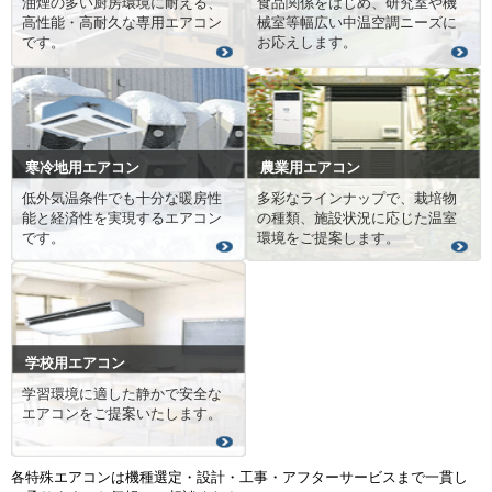
油煙の多い厨房環境に耐える、
食品関係をはじめ、研究室や機
高性能・高耐久な専用エアコン
械室等幅広い中温空調ニーズに
です。
お応えします。
寒冷地用エアコン
農業用エアコン
低外気温条件でも十分な暖房性
多彩なラインナップで、栽培物
能と経済性を実現するエアコン
の種類、施設状況に応じた温室
です。
環境をご提案します。
学校用エアコン
学習環境に適した静かで安全な
エアコンをご提案いたします。
各特殊エアコンは機種選定・設計・工事・アフターサービスまで一貫し