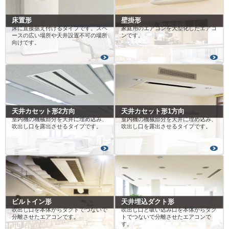
床置形
壁掛形
床に直接据え付けるタイプです。スペ
家庭用のエアコンを大型化したエアコ
ースの広い場所や天井設置不可の場所
ンです。
向けです。
天井カセット形2方向
天井カセット形1方向
室内機の機械部分を天井に埋め込み、
室内機の機械部分を天井に埋め込み、
吹出し口を露出させるタイプです。
吹出し口を露出させるタイプです。
ビルトイン形
天井埋込ダクト形
吹出し口を本体からダクトでつないで
吹出し口と吸い込み口を本体からダク
分離させたエアコンです。
トでつないで分離させたエアコンで
す。