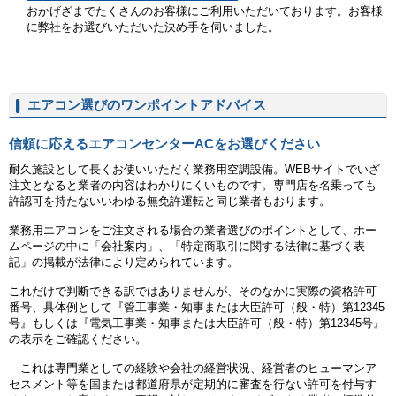
おかげざまでたくさんのお客様にご利用いただいております。お客様
に弊社をお選びいただいた決め手を伺いました。
エアコン選びのワンポイントアドバイス
信頼に応えるエアコンセンターACをお選びください
耐久施設として長くお使いいただく業務用空調設備。WEBサイトでいざ
注文となると業者の内容はわかりにくいものです。専門店を名乗っても
許認可を持たないいわゆる無免許運転と同じ業者もおります。
業務用エアコンをご注文される場合の業者選びのポイントとして、ホー
ムページの中に「会社案内」、「特定商取引に関する法律に基づく表
記」の掲載が法律により定められています。
これだけで判断できる訳ではありませんが、そのなかに実際の資格許可
番号、具体例として『管工事業・知事または大臣許可（般・特）第12345
号』もしくは『電気工事業・知事または大臣許可（般・特）第12345号』
の表示をご確認ください。
これは専門業としての経験や会社の経営状況、経営者のヒューマンア
セスメント等を国または都道府県が定期的に審査を行ない許可を付与す