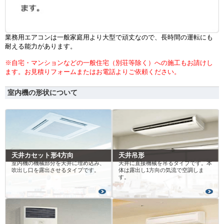
業務用エアコンは一般家庭用より大型で頑丈なので、長時間の運転にも
耐える能力があります。
※自宅・マンションなどの一般住宅（別荘等除く）への施工もお請けし
ます。お見積りフォームまたはお電話よりご依頼ください。
室内機の形状について
天井カセット形4方向
天井吊形
室内機の機械部分を天井に埋め込み、
天井に直接機械を吊るタイプです。本
吹出し口を露出させるタイプです。
体は露出し1方向の気流で空調しま
す。