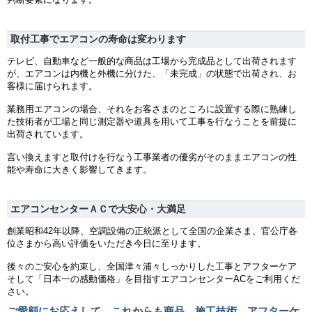
取付工事でエアコンの寿命は変わります
テレビ、自動車など一般的な商品は工場から完成品として出荷されます
が、エアコンは内機と外機に分けた、「未完成」の状態で出荷され、お
客様に届けられます。
業務用エアコンの場合、それをお客さまのところに設置する際に熟練し
た技術者が工場と同じ測定器や道具を用いて工事を行なうことを前提に
出荷されています。
言い換えますと取付けを行なう工事業者の優劣がそのままエアコンの性
能や寿命に大きく影響してきます。
エアコンセンターＡＣで大安心・大満足
創業昭和42年以降、空調設備の正統派として全国の企業さま、官公庁各
位さまから高い評価をいただき今日に至ります。
後々のご安心を約束し、全国津々浦々しっかりした工事とアフターケア
そして「日本一の感動価格」を目指すエアコンセンターACをご利用くだ
さい。
ご愛顧にお応えして、これからも商品、施工技術、アフターケ