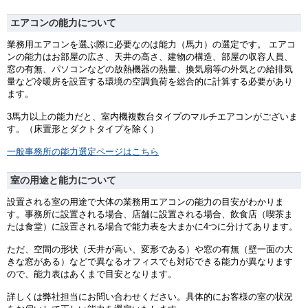
エアコンの能力について
業務用エアコンを選ぶ際に必要なのは能力（馬力）の選定です。 エアコ
ンの能力はお部屋の広さ、天井の高さ、建物の構造、部屋の収容人員、
窓の有無、パソコンなどの放熱機器の熱量、換気扇等の外気との給排気
量など冷暖房を設置する環境の空調負荷を総合的に計算する必要があり
ます。
3馬力以上の能力だと、室内機複数台タイプのマルチエアコンがございま
す。（床置形とダクトタイプを除く）
一般事務所の能力選定ページはこちら
室の用途と能力について
設置される室の用途で大体の業務用エアコンの能力の目安がわかりま
す。事務所に設置される場合、店舗に設置される場合、飲食店（喫茶ま
たは食堂）に設置される場合で能力表を大まかに4つに分けてあります。
ただ、空間の形状（天井が高い、変形である）や窓の有無（壁一面の大
きな窓がある）などで異なるオフィスでも対応できる能力が異なります
ので、能力表はあくまで目安となります。
詳しくは弊社担当にお問い合わせください。具体的にお客様の室の状況