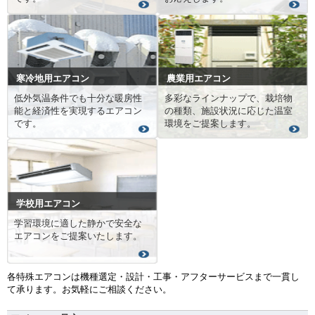
寒冷地用エアコン
農業用エアコン
低外気温条件でも十分な暖房性
多彩なラインナップで、栽培物
能と経済性を実現するエアコン
の種類、施設状況に応じた温室
です。
環境をご提案します。
学校用エアコン
学習環境に適した静かで安全な
エアコンをご提案いたします。
各特殊エアコンは機種選定・設計・工事・アフターサービスまで一貫し
て承ります。お気軽にご相談ください。