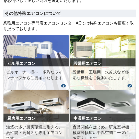
をお伺いして正しい能力を選定いたします。
その他特殊エアコンについて
業務用エアコン専門店エアコンセンターACでは特殊エアコンも幅広く取
り扱っております。
ビル用エアコン
設備用エアコン
ビルオーナー様へ 多彩なライ
設備用・工場用・水冷式など多
ンナップからご提案いたします
彩な機種をご提案いたします。
厨房用エアコン
中温用エアコン
油煙の多い厨房環境に耐える、
食品関係をはじめ、研究室や機
高性能・高耐久な専用エアコン
械室等幅広い中温空調ニーズに
です。
お応えします。