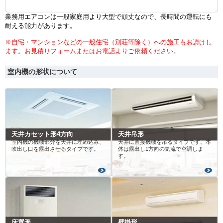
業務用エアコンは一般家庭用より大型で頑丈なので、長時間の運転にも
耐える能力があります。
※自宅・マンションなどの一般住宅（別荘等除く）への施工もお請けし
ます。お見積りフォームまたはお電話よりご依頼ください。
室内機の形状について
天井カセット形4方向
天井吊形
室内機の機械部分を天井に埋め込み、
天井に直接機械を吊るタイプです。本
吹出し口を露出させるタイプです。
体は露出し1方向の気流で空調しま
す。
床置形
壁掛形