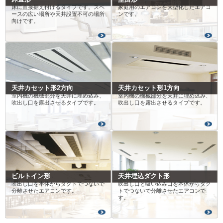
床に直接据え付けるタイプです。スペ
家庭用のエアコンを大型化したエアコ
ースの広い場所や天井設置不可の場所
ンです。
向けです。
天井カセット形2方向
天井カセット形1方向
室内機の機械部分を天井に埋め込み、
室内機の機械部分を天井に埋め込み、
吹出し口を露出させるタイプです。
吹出し口を露出させるタイプです。
ビルトイン形
天井埋込ダクト形
吹出し口を本体からダクトでつないで
吹出し口と吸い込み口を本体からダク
分離させたエアコンです。
トでつないで分離させたエアコンで
す。