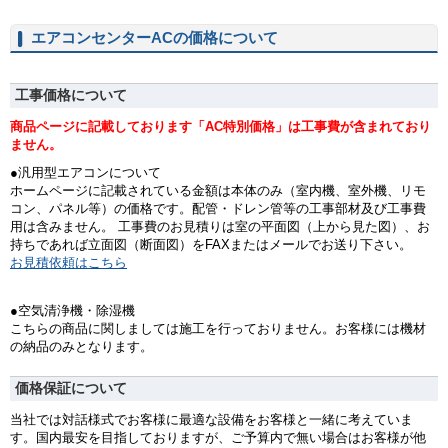
エアコンセンターACの価格について
工事価格について
商品ページに記載しております「AC特別価格」は工事費が含まれており
ません。
●汎用型エアコンについて
ホームページに記載されている金額は本体のみ（室内機、室外機、リモ
コン、パネル等）の価格です。配管・ドレン管等の工事部材及び工事費
用は含みません。 工事費のお見積りは室の平面図（上から見た図）、お
持ちであれば立面図（断面図）をFAXまたはメールでお送り下さい。
お見積依頼はこちら
●空気清浄機・除湿機
こちらの商品に関しましては施工を行っておりません。お客様には機材
の納品のみとなります。
価格保証について
当社では対話様式でお客様に最適な設備をお客様と一緒に考えていま
す。国内最安を目指しておりますが、ご予算内で無い場合はお客様が他