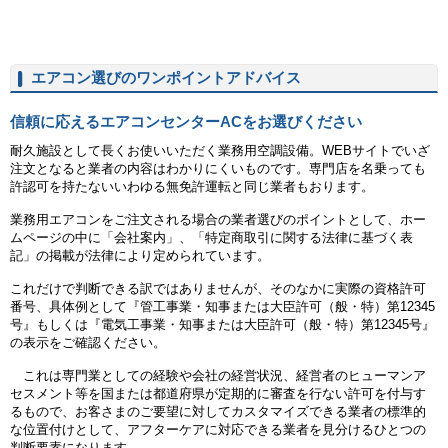
エアコン選びのワンポイントアドバイス
信頼に応えるエアコンセンターACをお選びください
耐久施設として長くお使いいただく業務用空調設備。WEBサイトでいざ
注文となると業者の内容はわかりにくいものです。専門店を名乗っても
許認可を持たないいわゆる無免許運転と同じ業者もおります。
業務用エアコンをご注文される場合の業者選びのポイントとして、ホー
ムページの中に「会社案内」、「特定商取引に関する法律に基づく表
記」の掲載が法律により定められています。
これだけで判断できる訳ではありませんが、そのなかに実際の資格許可
番号、具体例として『管工事業・知事または大臣許可（般・特）第12345
号』もしくは『電気工事業・知事または大臣許可（般・特）第12345号』
の表示をご確認ください。
これは専門業としての経験や会社の経営状況、経営者のヒューマンア
セスメント等を国または都道府県が定期的に審査を行ない許可を付与す
るもので、お客さまのご要望に対してカスタマイズできる業者の標準的
な位置付けとして、アフターケアに対応できる業者を見分けるひとつの
判断要素になります。