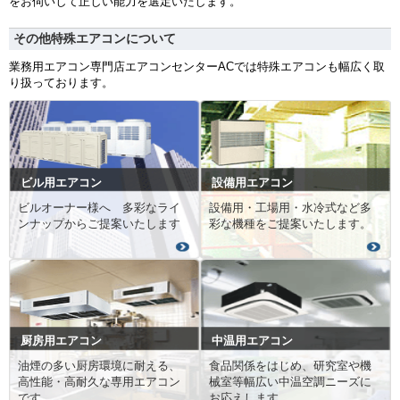
をお伺いして正しい能力を選定いたします。
その他特殊エアコンについて
業務用エアコン専門店エアコンセンターACでは特殊エアコンも幅広く取
り扱っております。
ビル用エアコン
設備用エアコン
ビルオーナー様へ 多彩なライ
設備用・工場用・水冷式など多
ンナップからご提案いたします
彩な機種をご提案いたします。
厨房用エアコン
中温用エアコン
油煙の多い厨房環境に耐える、
食品関係をはじめ、研究室や機
高性能・高耐久な専用エアコン
械室等幅広い中温空調ニーズに
です。
お応えします。