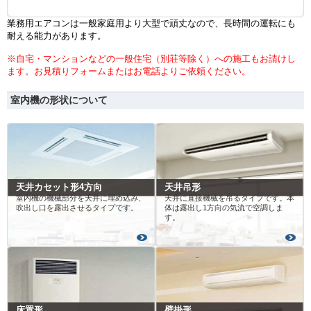
業務用エアコンは一般家庭用より大型で頑丈なので、長時間の運転にも
耐える能力があります。
※自宅・マンションなどの一般住宅（別荘等除く）への施工もお請けし
ます。お見積りフォームまたはお電話よりご依頼ください。
室内機の形状について
天井カセット形4方向
天井吊形
室内機の機械部分を天井に埋め込み、
天井に直接機械を吊るタイプです。本
吹出し口を露出させるタイプです。
体は露出し1方向の気流で空調しま
す。
床置形
壁掛形