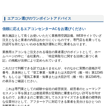
エアコン選びのワンポイントアドバイス
信頼に応えるエアコンセンターACをお選びください
耐久施設として長くお使いいただく業務用空調設備。WEBサイトでいざ
注文となると業者の内容はわかりにくいものです。専門店を名乗っても
許認可を持たないいわゆる無免許運転と同じ業者もおります。
業務用エアコンをご注文される場合の業者選びのポイントとして、ホー
ムページの中に「会社案内」、「特定商取引に関する法律に基づく表
記」の掲載が法律により定められています。
これだけで判断できる訳ではありませんが、そのなかに実際の資格許可
番号、具体例として『管工事業・知事または大臣許可（般・特）第12345
号』もしくは『電気工事業・知事または大臣許可（般・特）第12345号』
の表示をご確認ください。
これは専門業としての経験や会社の経営状況、経営者のヒューマンア
セスメント等を国または都道府県が定期的に審査を行ない許可を付与す
るもので、お客さまのご要望に対してカスタマイズできる業者の標準的
な位置付けとして、アフターケアに対応できる業者を見分けるひとつの
判断要素になります。