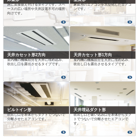
床に直接据え付けるタイプです。スペ
家庭用のエアコンを大型化したエアコ
ースの広い場所や天井設置不可の場所
ンです。
向けです。
天井カセット形2方向
天井カセット形1方向
室内機の機械部分を天井に埋め込み、
室内機の機械部分を天井に埋め込み、
吹出し口を露出させるタイプです。
吹出し口を露出させるタイプです。
ビルトイン形
天井埋込ダクト形
吹出し口を本体からダクトでつないで
吹出し口と吸い込み口を本体からダク
分離させたエアコンです。
トでつないで分離させたエアコンで
す。