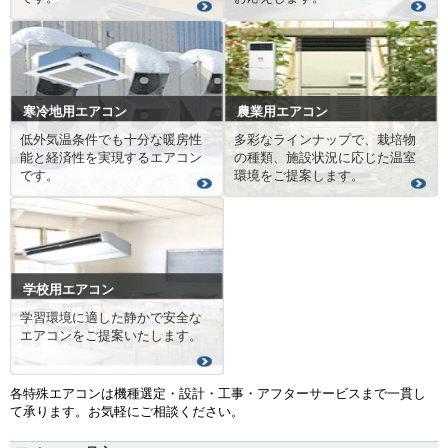
寒冷地用エアコン
農業用エアコン
低外気温条件でも十分な暖房性
多彩なラインナップで、栽培物
能と経済性を実現するエアコン
の種類、施設状況に応じた温室
です。
環境をご提案します。
学校用エアコン
学習環境に適した静かで安全な
エアコンをご提案いたします。
各特殊エアコンは機種選定・設計・工事・アフターサービスまで一貫し
て承ります。お気軽にご相談ください。