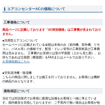
エアコンセンターACの価格について
工事価格について
商品ページに記載しております「AC特別価格」は工事費が含まれており
ません。
●汎用型エアコンについて
ホームページに記載されている金額は本体のみ（室内機、室外機、リモ
コン、パネル等）の価格です。配管・ドレン管等の工事部材及び工事費
用は含みません。 工事費のお見積りは室の平面図（上から見た図）、お
持ちであれば立面図（断面図）をFAXまたはメールでお送り下さい。
お見積依頼はこちら
●空気清浄機・除湿機
こちらの商品に関しましては施工を行っておりません。お客様には機材
の納品のみとなります。
価格保証について
当社では対話様式でお客様に最適な設備をお客様と一緒に考えていま
す。国内最安を目指しておりますが、ご予算内で無い場合はお客様が他