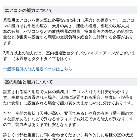
エアコンの能力について
業務用エアコンを選ぶ際に必要なのは能力（馬力）の選定です。 エアコ
ンの能力はお部屋の広さ、天井の高さ、建物の構造、部屋の収容人員、
窓の有無、パソコンなどの放熱機器の熱量、換気扇等の外気との給排気
量など冷暖房を設置する環境の空調負荷を総合的に計算する必要があり
ます。
3馬力以上の能力だと、室内機複数台タイプのマルチエアコンがございま
す。（床置形とダクトタイプを除く）
一般事務所の能力選定ページはこちら
室の用途と能力について
設置される室の用途で大体の業務用エアコンの能力の目安がわかりま
す。事務所に設置される場合、店舗に設置される場合、飲食店（喫茶ま
たは食堂）に設置される場合で能力表を大まかに4つに分けてあります。
ただ、空間の形状（天井が高い、変形である）や窓の有無（壁一面の大
きな窓がある）などで異なるオフィスでも対応できる能力が異なります
ので、能力表はあくまで目安となります。
詳しくは弊社担当にお問い合わせください。具体的にお客様の室の状況