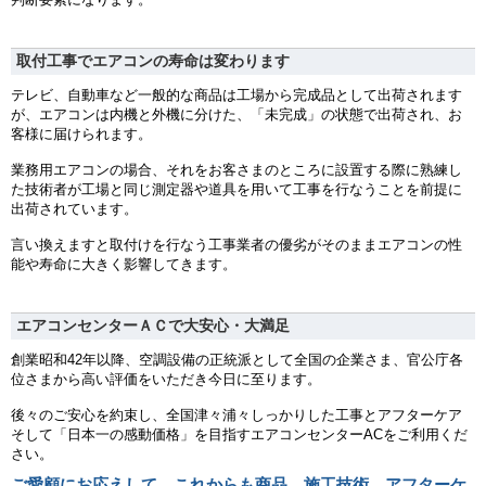
取付工事でエアコンの寿命は変わります
テレビ、自動車など一般的な商品は工場から完成品として出荷されます
が、エアコンは内機と外機に分けた、「未完成」の状態で出荷され、お
客様に届けられます。
業務用エアコンの場合、それをお客さまのところに設置する際に熟練し
た技術者が工場と同じ測定器や道具を用いて工事を行なうことを前提に
出荷されています。
言い換えますと取付けを行なう工事業者の優劣がそのままエアコンの性
能や寿命に大きく影響してきます。
エアコンセンターＡＣで大安心・大満足
創業昭和42年以降、空調設備の正統派として全国の企業さま、官公庁各
位さまから高い評価をいただき今日に至ります。
後々のご安心を約束し、全国津々浦々しっかりした工事とアフターケア
そして「日本一の感動価格」を目指すエアコンセンターACをご利用くだ
さい。
ご愛顧にお応えして、これからも商品、施工技術、アフターケ