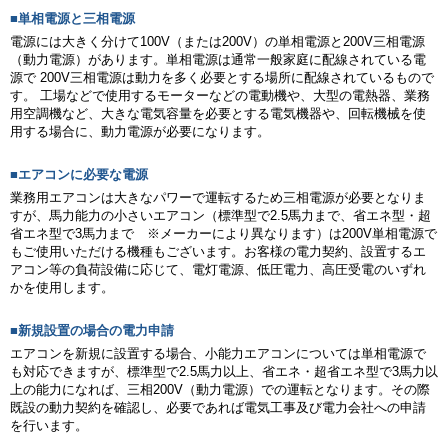
■単相電源と三相電源
電源には大きく分けて100V（または200V）の単相電源と200V三相電源
（動力電源）があります。単相電源は通常一般家庭に配線されている電
源で 200V三相電源は動力を多く必要とする場所に配線されているもので
す。 工場などで使用するモーターなどの電動機や、大型の電熱器、業務
用空調機など、大きな電気容量を必要とする電気機器や、回転機械を使
用する場合に、動力電源が必要になります。
■エアコンに必要な電源
業務用エアコンは大きなパワーで運転するため三相電源が必要となりま
すが、馬力能力の小さいエアコン（標準型で2.5馬力まで、省エネ型・超
省エネ型で3馬力まで ※メーカーにより異なります）は200V単相電源で
もご使用いただける機種もございます。お客様の電力契約、設置するエ
アコン等の負荷設備に応じて、電灯電源、低圧電力、高圧受電のいずれ
かを使用します。
■新規設置の場合の電力申請
エアコンを新規に設置する場合、小能力エアコンについては単相電源で
も対応できますが、標準型で2.5馬力以上、省エネ・超省エネ型で3馬力以
上の能力になれば、三相200V（動力電源）での運転となります。その際
既設の動力契約を確認し、必要であれば電気工事及び電力会社への申請
を行います。