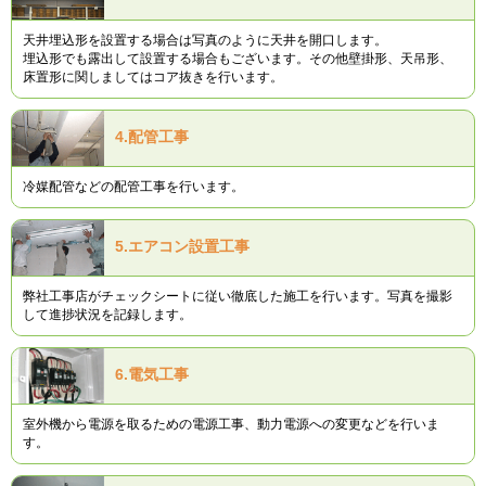
天井埋込形を設置する場合は写真のように天井を開口します。
埋込形でも露出して設置する場合もございます。その他壁掛形、天吊形、
床置形に関しましてはコア抜きを行います。
4.
配管工事
冷媒配管などの配管工事を行います。
5.
エアコン設置工事
弊社工事店がチェックシートに従い徹底した施工を行います。写真を撮影
して進捗状況を記録します。
6.
電気工事
室外機から電源を取るための電源工事、動力電源への変更などを行いま
す。