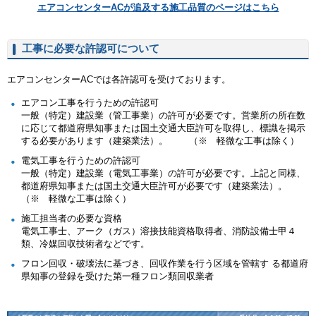
エアコンセンターACが追及する施工品質のページはこちら
工事に必要な許認可について
エアコンセンターACでは各許認可を受けております。
エアコン工事を行うための許認可
一般（特定）建設業（管工事業）の許可が必要です。営業所の所在数
に応じて都道府県知事または国土交通大臣許可を取得し、標識を掲示
する必要があります（建築業法）。 （※ 軽微な工事は除く）
電気工事を行うための許認可
一般（特定）建設業（電気工事業）の許可が必要です。上記と同様、
都道府県知事または国土交通大臣許可が必要です（建築業法）。
（※ 軽微な工事は除く）
施工担当者の必要な資格
電気工事士、アーク（ガス）溶接技能資格取得者、消防設備士甲４
類、冷媒回収技術者などです。
フロン回収・破壊法に基づき、回収作業を行う区域を管轄す る都道府
県知事の登録を受けた第一種フロン類回収業者