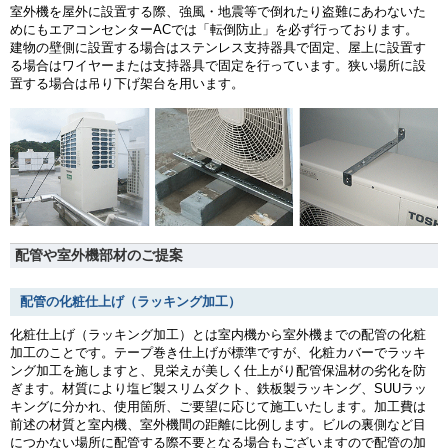
室外機を屋外に設置する際、強風・地震等で倒れたり盗難にあわないた
めにもエアコンセンターACでは「転倒防止」を必ず行っております。
建物の壁側に設置する場合はステンレス支持器具で固定、屋上に設置す
る場合はワイヤーまたは支持器具で固定を行っています。狭い場所に設
置する場合は吊り下げ架台を用います。
配管や室外機部材のご提案
配管の化粧仕上げ（ラッキング加工）
化粧仕上げ（ラッキング加工）とは室内機から室外機までの配管の化粧
加工のことです。テープ巻き仕上げが標準ですが、化粧カバーでラッキ
ング加工を施しますと、見栄えが美しく仕上がり配管保温材の劣化を防
ぎます。材質により塩ビ製スリムダクト、鉄板製ラッキング、SUUラッ
キングに分かれ、使用箇所、ご要望に応じて施工いたします。加工費は
前述の材質と室内機、室外機間の距離に比例します。ビルの裏側など目
につかない場所に配管する際不要となる場合もございますので配管の加