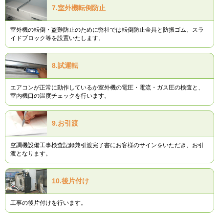
7.
室外機転倒防止
室外機の転倒・盗難防止のために弊社では転倒防止金具と防振ゴム、スラ
イドブロック等を設置いたします。
8.
試運転
エアコンが正常に動作しているか室外機の電圧・電流・ガス圧の検査と、
室内機口の温度チェックを行います。
9.
お引渡
空調機設備工事検査記録兼引渡完了書にお客様のサインをいただき、お引
渡となります。
10.
後片付け
工事の後片付けを行います。