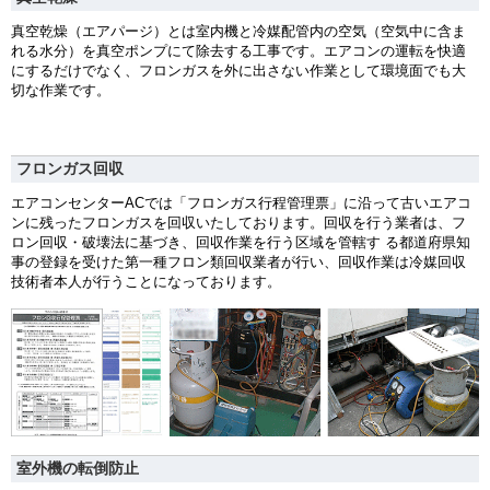
真空乾燥（エアパージ）とは室内機と冷媒配管内の空気（空気中に含ま
れる水分）を真空ポンプにて除去する工事です。エアコンの運転を快適
にするだけでなく、フロンガスを外に出さない作業として環境面でも大
切な作業です。
フロンガス回収
エアコンセンターACでは「フロンガス行程管理票」に沿って古いエアコ
ンに残ったフロンガスを回収いたしております。回収を行う業者は、フ
ロン回収・破壊法に基づき、回収作業を行う区域を管轄す る都道府県知
事の登録を受けた第一種フロン類回収業者が行い、回収作業は冷媒回収
技術者本人が行うことになっております。
室外機の転倒防止