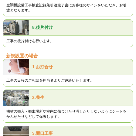
空調機設備工事検査記録兼引渡完了書にお客様のサインをいただき、お引
渡となります。
8.
後片付け
工事の後片付けを行います。
新規設置の場合
1.
お打合せ
工事の日程のご相談を担当者よりご連絡いたします。
2.
養生
機材の搬入・搬出場所や室内に傷つけたり汚したりしないようにシートを
かぶせたりなどして保護します。
3.
開口工事