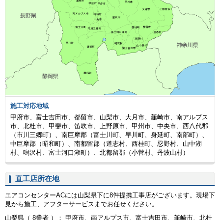
施工対応地域
甲府市、富士吉田市、都留市、山梨市、大月市、韮崎市、南アルプス
市、北杜市、甲斐市、笛吹市、上野原市、甲州市、中央市、西八代郡
（市川三郷町）、南巨摩郡（富士川町、早川町、身延町、南部町）、
中巨摩郡（昭和町）、南都留郡（道志村、西桂町、忍野村、山中湖
村、鳴沢村、富士河口湖町）、北都留郡（小菅村、丹波山村）
直工店所在地
エアコンセンターACには山梨県下に8件提携工事店がございます。現場下
見から施工、アフターサービスまでお任せください。
山梨県（ 8業者 ）： 甲府市、南アルプス市、富士吉田市、韮崎市、北杜