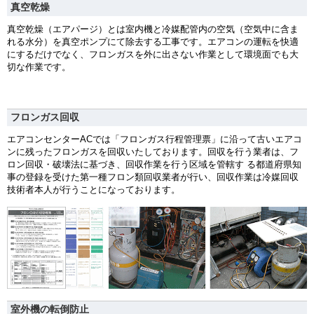
真空乾燥
真空乾燥（エアパージ）とは室内機と冷媒配管内の空気（空気中に含ま
れる水分）を真空ポンプにて除去する工事です。エアコンの運転を快適
にするだけでなく、フロンガスを外に出さない作業として環境面でも大
切な作業です。
フロンガス回収
エアコンセンターACでは「フロンガス行程管理票」に沿って古いエアコ
ンに残ったフロンガスを回収いたしております。回収を行う業者は、フ
ロン回収・破壊法に基づき、回収作業を行う区域を管轄す る都道府県知
事の登録を受けた第一種フロン類回収業者が行い、回収作業は冷媒回収
技術者本人が行うことになっております。
室外機の転倒防止