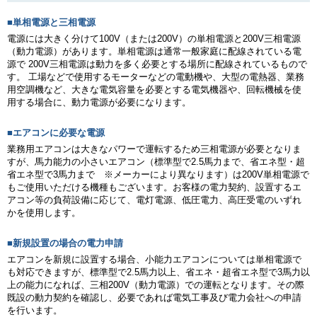
■単相電源と三相電源
電源には大きく分けて100V（または200V）の単相電源と200V三相電源
（動力電源）があります。単相電源は通常一般家庭に配線されている電
源で 200V三相電源は動力を多く必要とする場所に配線されているもので
す。 工場などで使用するモーターなどの電動機や、大型の電熱器、業務
用空調機など、大きな電気容量を必要とする電気機器や、回転機械を使
用する場合に、動力電源が必要になります。
■エアコンに必要な電源
業務用エアコンは大きなパワーで運転するため三相電源が必要となりま
すが、馬力能力の小さいエアコン（標準型で2.5馬力まで、省エネ型・超
省エネ型で3馬力まで ※メーカーにより異なります）は200V単相電源で
もご使用いただける機種もございます。お客様の電力契約、設置するエ
アコン等の負荷設備に応じて、電灯電源、低圧電力、高圧受電のいずれ
かを使用します。
■新規設置の場合の電力申請
エアコンを新規に設置する場合、小能力エアコンについては単相電源で
も対応できますが、標準型で2.5馬力以上、省エネ・超省エネ型で3馬力以
上の能力になれば、三相200V（動力電源）での運転となります。その際
既設の動力契約を確認し、必要であれば電気工事及び電力会社への申請
を行います。