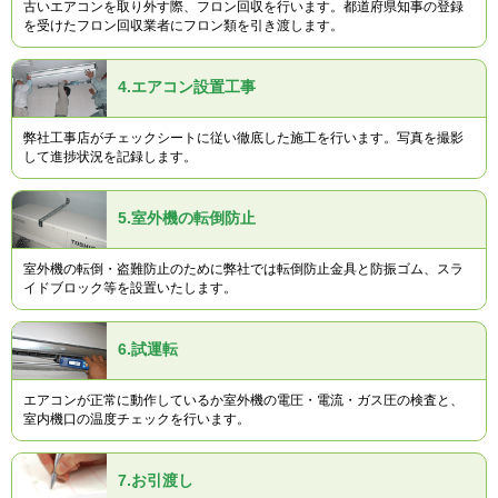
古いエアコンを取り外す際、フロン回収を行います。都道府県知事の登録
を受けたフロン回収業者にフロン類を引き渡します。
4.
エアコン設置工事
弊社工事店がチェックシートに従い徹底した施工を行います。写真を撮影
して進捗状況を記録します。
5.
室外機の転倒防止
室外機の転倒・盗難防止のために弊社では転倒防止金具と防振ゴム、スラ
イドブロック等を設置いたします。
6.
試運転
エアコンが正常に動作しているか室外機の電圧・電流・ガス圧の検査と、
室内機口の温度チェックを行います。
7.
お引渡し