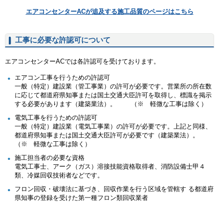
エアコンセンターACが追及する施工品質のページはこちら
工事に必要な許認可について
エアコンセンターACでは各許認可を受けております。
エアコン工事を行うための許認可
一般（特定）建設業（管工事業）の許可が必要です。営業所の所在数
に応じて都道府県知事または国土交通大臣許可を取得し、標識を掲示
する必要があります（建築業法）。 （※ 軽微な工事は除く）
電気工事を行うための許認可
一般（特定）建設業（電気工事業）の許可が必要です。上記と同様、
都道府県知事または国土交通大臣許可が必要です（建築業法）。
（※ 軽微な工事は除く）
施工担当者の必要な資格
電気工事士、アーク（ガス）溶接技能資格取得者、消防設備士甲４
類、冷媒回収技術者などです。
フロン回収・破壊法に基づき、回収作業を行う区域を管轄す る都道府
県知事の登録を受けた第一種フロン類回収業者