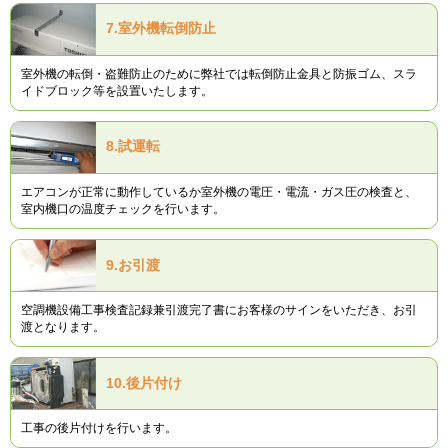
7.
室外機転倒防止
室外機の転倒・盗難防止のために弊社では転倒防止金具と防振ゴム、スラ
イドブロック等を設置いたします。
8.
試運転
エアコンが正常に動作しているか室外機の電圧・電流・ガス圧の検査と、
室内機口の温度チェックを行います。
9.
お引渡
空調機設備工事検査記録兼引渡完了書にお客様のサインをいただき、お引
渡となります。
10.
後片付け
工事の後片付けを行います。