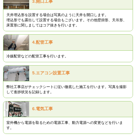
3.
開口工事
天井埋込形を設置する場合は写真のように天井を開口します。
埋込形でも露出して設置する場合もございます。その他壁掛形、天吊形、
床置形に関しましてはコア抜きを行います。
4.
配管工事
冷媒配管などの配管工事を行います。
5.
エアコン設置工事
弊社工事店がチェックシートに従い徹底した施工を行います。写真を撮影
して進捗状況を記録します。
6.
電気工事
室外機から電源を取るための電源工事、動力電源への変更などを行いま
す。