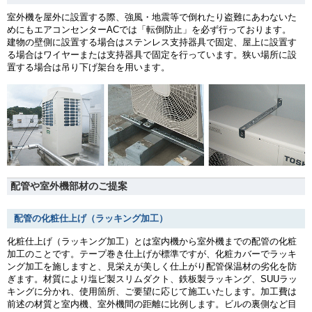
室外機を屋外に設置する際、強風・地震等で倒れたり盗難にあわないた
めにもエアコンセンターACでは「転倒防止」を必ず行っております。
建物の壁側に設置する場合はステンレス支持器具で固定、屋上に設置す
る場合はワイヤーまたは支持器具で固定を行っています。狭い場所に設
置する場合は吊り下げ架台を用います。
配管や室外機部材のご提案
配管の化粧仕上げ（ラッキング加工）
化粧仕上げ（ラッキング加工）とは室内機から室外機までの配管の化粧
加工のことです。テープ巻き仕上げが標準ですが、化粧カバーでラッキ
ング加工を施しますと、見栄えが美しく仕上がり配管保温材の劣化を防
ぎます。材質により塩ビ製スリムダクト、鉄板製ラッキング、SUUラッ
キングに分かれ、使用箇所、ご要望に応じて施工いたします。加工費は
前述の材質と室内機、室外機間の距離に比例します。ビルの裏側など目