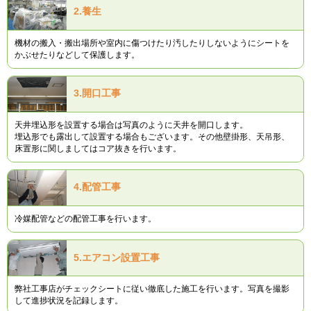
2.
養生
機材の搬入・搬出場所や室内に傷つけたり汚したりしないようにシートを
かぶせたりなどして保護します。
3.
開口工事
天井埋込形を設置する場合は写真のように天井を開口します。
埋込形でも露出して設置する場合もございます。その他壁掛形、天吊形、
床置形に関しましてはコア抜きを行います。
4.
配管工事
冷媒配管などの配管工事を行います。
5.
エアコン設置工事
弊社工事店がチェックシートに従い徹底した施工を行います。写真を撮影
して進捗状況を記録します。