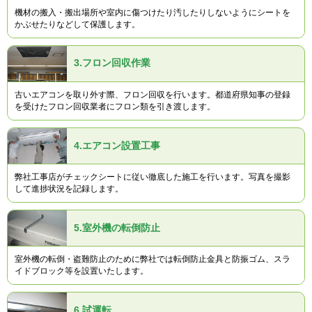
機材の搬入・搬出場所や室内に傷つけたり汚したりしないようにシートを
かぶせたりなどして保護します。
3.
フロン回収作業
古いエアコンを取り外す際、フロン回収を行います。都道府県知事の登録
を受けたフロン回収業者にフロン類を引き渡します。
4.
エアコン設置工事
弊社工事店がチェックシートに従い徹底した施工を行います。写真を撮影
して進捗状況を記録します。
5.
室外機の転倒防止
室外機の転倒・盗難防止のために弊社では転倒防止金具と防振ゴム、スラ
イドブロック等を設置いたします。
6.
試運転