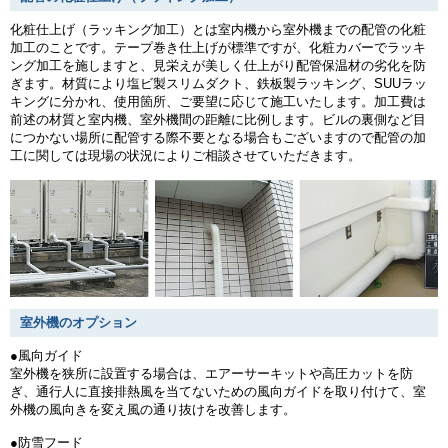
化粧仕上げ（ラッキング加工）とは室内機から室外機までの配管の化粧
加工のことです。テープ巻き仕上げが標準ですが、化粧カバーでラッキ
ング加工を施しますと、見栄えが美しく仕上がり配管保温材の劣化を防
ぎます。材質により塩ビ製スリムダクト、鉄板製ラッキング、SUUラッ
キングに分かれ、使用箇所、ご要望に応じて施工いたします。加工費は
前述の材質と室内機、室外機間の距離に比例します。ビルの裏側など目
につかない場所に配管する際不要となる場合もございますので配管の加
工に関しては現場の状況によりご相談させていただきます。
室外機のオプション
●風向ガイド
室外機を狭所に設置する場合は、エアーサーキットや高圧カットを防
ぎ、通行人に直接排熱風を当てないための風向ガイドを取り付けて、室
外機の風向きを変え風の通り抜けを改善します。
●防雪フード