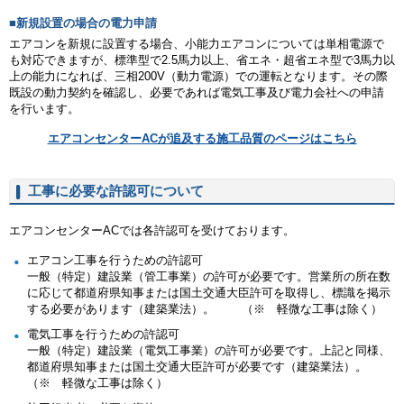
■新規設置の場合の電力申請
エアコンを新規に設置する場合、小能力エアコンについては単相電源で
も対応できますが、標準型で2.5馬力以上、省エネ・超省エネ型で3馬力以
上の能力になれば、三相200V（動力電源）での運転となります。その際
既設の動力契約を確認し、必要であれば電気工事及び電力会社への申請
を行います。
エアコンセンターACが追及する施工品質のページはこちら
工事に必要な許認可について
エアコンセンターACでは各許認可を受けております。
エアコン工事を行うための許認可
一般（特定）建設業（管工事業）の許可が必要です。営業所の所在数
に応じて都道府県知事または国土交通大臣許可を取得し、標識を掲示
する必要があります（建築業法）。 （※ 軽微な工事は除く）
電気工事を行うための許認可
一般（特定）建設業（電気工事業）の許可が必要です。上記と同様、
都道府県知事または国土交通大臣許可が必要です（建築業法）。
（※ 軽微な工事は除く）