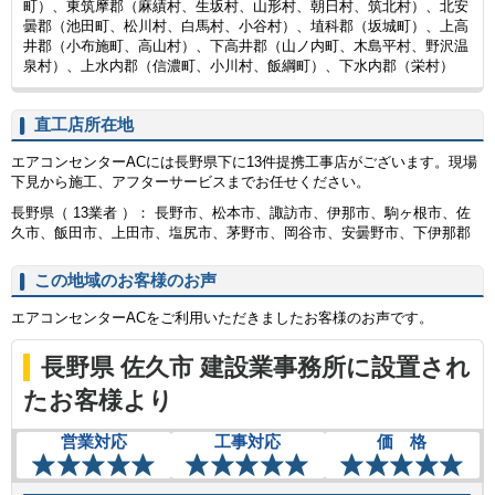
町）、東筑摩郡（麻績村、生坂村、山形村、朝日村、筑北村）、北安
曇郡（池田町、松川村、白馬村、小谷村）、埴科郡（坂城町）、上高
井郡（小布施町、高山村）、下高井郡（山ノ内町、木島平村、野沢温
泉村）、上水内郡（信濃町、小川村、飯綱町）、下水内郡（栄村）
直工店所在地
エアコンセンターACには長野県下に13件提携工事店がございます。現場
下見から施工、アフターサービスまでお任せください。
長野県（ 13業者 ）： 長野市、松本市、諏訪市、伊那市、駒ヶ根市、佐
久市、飯田市、上田市、塩尻市、茅野市、岡谷市、安曇野市、下伊那郡
この地域のお客様のお声
エアコンセンターACをご利用いただきましたお客様のお声です。
長野県 佐久市 建設業事務所に設置され
たお客様より
営業対応
工事対応
価 格