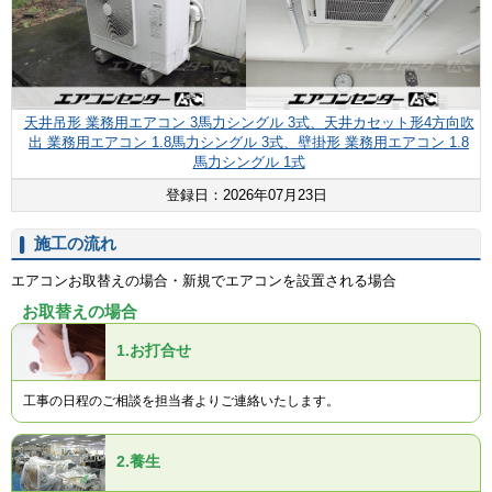
天井吊形 業務用エアコン 3馬力シングル 3式、天井カセット形4方向吹
出 業務用エアコン 1.8馬力シングル 3式、壁掛形 業務用エアコン 1.8
馬力シングル 1式
登録日：2026年07月23日
施工の流れ
エアコンお取替えの場合・新規でエアコンを設置される場合
お取替えの場合
1.
お打合せ
工事の日程のご相談を担当者よりご連絡いたします。
2.
養生