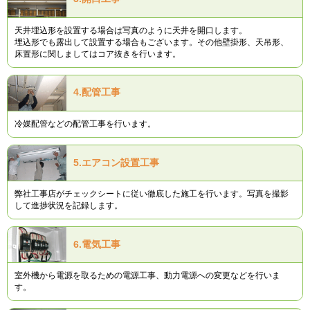
天井埋込形を設置する場合は写真のように天井を開口します。
埋込形でも露出して設置する場合もございます。その他壁掛形、天吊形、
床置形に関しましてはコア抜きを行います。
4.
配管工事
冷媒配管などの配管工事を行います。
5.
エアコン設置工事
弊社工事店がチェックシートに従い徹底した施工を行います。写真を撮影
して進捗状況を記録します。
6.
電気工事
室外機から電源を取るための電源工事、動力電源への変更などを行いま
す。