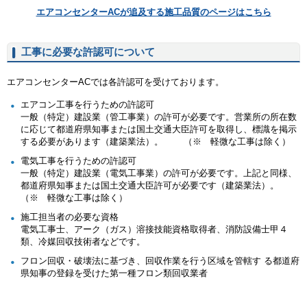
エアコンセンターACが追及する施工品質のページはこちら
工事に必要な許認可について
エアコンセンターACでは各許認可を受けております。
エアコン工事を行うための許認可
一般（特定）建設業（管工事業）の許可が必要です。営業所の所在数
に応じて都道府県知事または国土交通大臣許可を取得し、標識を掲示
する必要があります（建築業法）。 （※ 軽微な工事は除く）
電気工事を行うための許認可
一般（特定）建設業（電気工事業）の許可が必要です。上記と同様、
都道府県知事または国土交通大臣許可が必要です（建築業法）。
（※ 軽微な工事は除く）
施工担当者の必要な資格
電気工事士、アーク（ガス）溶接技能資格取得者、消防設備士甲４
類、冷媒回収技術者などです。
フロン回収・破壊法に基づき、回収作業を行う区域を管轄す る都道府
県知事の登録を受けた第一種フロン類回収業者