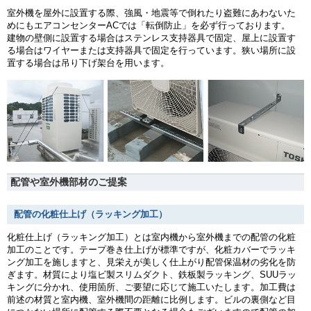
室外機を屋外に設置する際、強風・地震等で倒れたり盗難にあわないた
めにもエアコンセンターACでは「転倒防止」を必ず行っております。
建物の壁側に設置する場合はステンレス支持器具で固定、屋上に設置す
る場合はワイヤーまたは支持器具で固定を行っています。狭い場所に設
置する場合は吊り下げ架台を用います。
配管や室外機部材のご提案
配管の化粧仕上げ（ラッキング加工）
化粧仕上げ（ラッキング加工）とは室内機から室外機までの配管の化粧
加工のことです。テープ巻き仕上げが標準ですが、化粧カバーでラッキ
ング加工を施しますと、見栄えが美しく仕上がり配管保温材の劣化を防
ぎます。材質により塩ビ製スリムダクト、鉄板製ラッキング、SUUラッ
キングに分かれ、使用箇所、ご要望に応じて施工いたします。加工費は
前述の材質と室内機、室外機間の距離に比例します。ビルの裏側など目