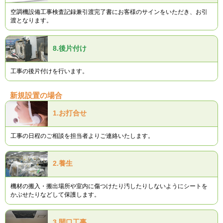
空調機設備工事検査記録兼引渡完了書にお客様のサインをいただき、お引
渡となります。
8.
後片付け
工事の後片付けを行います。
新規設置の場合
1.
お打合せ
工事の日程のご相談を担当者よりご連絡いたします。
2.
養生
機材の搬入・搬出場所や室内に傷つけたり汚したりしないようにシートを
かぶせたりなどして保護します。
3.
開口工事