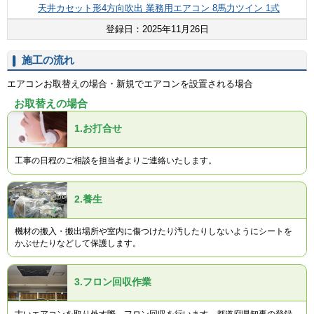
天井カセット形4方向吹出 業務用エアコン 8馬力ツイン 1式
登録日：2025年11月26日
施工の流れ
エアコンお取替えの場合・新規でエアコンを設置される場合
お取替えの場合
1.
お打合せ
工事の日程のご相談を担当者よりご連絡いたします。
2.
養生
機材の搬入・搬出場所や室内に傷つけたり汚したりしないようにシートを
かぶせたりなどして保護します。
3.
フロン回収作業
古いエアコンを取り外す際、フロン回収を行います。都道府県知事の登録