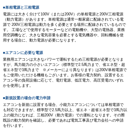
■単相電源と三相電源
電源には大きく分けて100V（または200V）の単相電源と200V三相電源
（動力電源）があります。単相電源は通常一般家庭に配線されている電
源で 200V三相電源は動力を多く必要とする場所に配線されているもので
す。 工場などで使用するモーターなどの電動機や、大型の電熱器、業務
用空調機など、大きな電気容量を必要とする電気機器や、回転機械を使
用する場合に、動力電源が必要になります。
■エアコンに必要な電源
業務用エアコンは大きなパワーで運転するため三相電源が必要となりま
すが、馬力能力の小さいエアコン（標準型で2.5馬力まで、省エネ型・超
省エネ型で3馬力まで ※メーカーにより異なります）は200V単相電源で
もご使用いただける機種もございます。お客様の電力契約、設置するエ
アコン等の負荷設備に応じて、電灯電源、低圧電力、高圧受電のいずれ
かを使用します。
■新規設置の場合の電力申請
エアコンを新規に設置する場合、小能力エアコンについては単相電源で
も対応できますが、標準型で2.5馬力以上、省エネ・超省エネ型で3馬力以
上の能力になれば、三相200V（動力電源）での運転となります。その際
既設の動力契約を確認し、必要であれば電気工事及び電力会社への申請
を行います。