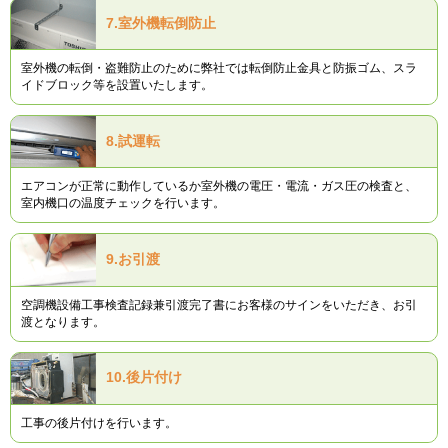
7.
室外機転倒防止
室外機の転倒・盗難防止のために弊社では転倒防止金具と防振ゴム、スラ
イドブロック等を設置いたします。
8.
試運転
エアコンが正常に動作しているか室外機の電圧・電流・ガス圧の検査と、
室内機口の温度チェックを行います。
9.
お引渡
空調機設備工事検査記録兼引渡完了書にお客様のサインをいただき、お引
渡となります。
10.
後片付け
工事の後片付けを行います。