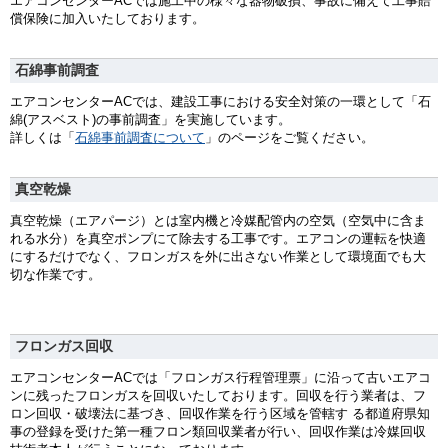
エアコンセンターACでは施工中の様々な器物破損、事故に備えて工事賠
償保険に加入いたしております。
石綿事前調査
エアコンセンターACでは、建設工事における安全対策の一環として「石
綿(アスベスト)の事前調査」を実施しています。
詳しくは「
石綿事前調査について
」のページをご覧ください。
真空乾燥
真空乾燥（エアパージ）とは室内機と冷媒配管内の空気（空気中に含ま
れる水分）を真空ポンプにて除去する工事です。エアコンの運転を快適
にするだけでなく、フロンガスを外に出さない作業として環境面でも大
切な作業です。
フロンガス回収
エアコンセンターACでは「フロンガス行程管理票」に沿って古いエアコ
ンに残ったフロンガスを回収いたしております。回収を行う業者は、フ
ロン回収・破壊法に基づき、回収作業を行う区域を管轄す る都道府県知
事の登録を受けた第一種フロン類回収業者が行い、回収作業は冷媒回収