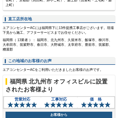
智町）、京都郡（苅田町、みやこ町）、築上郡（吉富町・上毛町・築
上町）
直工店所在地
エアコンセンターACには福岡県下に13件提携工事店がございます。現場
下見から施工、アフターサービスまでお任せください。
福岡県（ 13業者 ）： 福岡市、北九州市、久留米市、飯塚市、柳川市、
大牟田市、筑紫野市、春日市、大野城市、太宰府市、豊前市、筑紫郡、
糟屋郡
この地域のお客様のお声
エアコンセンターACをご利用いただきましたお客様のお声です。
福岡県 北九州市 オフィスビルに設置
されたお客様より
営業対応
工事対応
価 格
お客様から