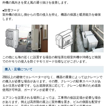
外機の風向きを変え風の通り抜けを改善します。
●防雪フード
室外機の吹出し側からの雪の侵入を抑え、機器の保護と暖房能力を確保
します。
この他にも海の近くに設置する場合の耐塩害仕様室外機や沖縄など南国
でのヤモリの侵入を防ぐヤモリガード仕様などがございます。
搬入・足場について
2階以上の建物でエレベーターがなく、機器の重量によってはクレーンで
の搬入が必要な場合があります。その際、クレーンの駐車スペースがあ
るか注意が必要です。なお道路状況に応じて、クレーン駐車のため道路
使用許可申請、ガードマンが必要です。
エアコンを設置される場所によっては、工事用の仮設足場が必要な場合
があります。例えば高所階の屋上に室外機を置き、ビルの側面を配管す