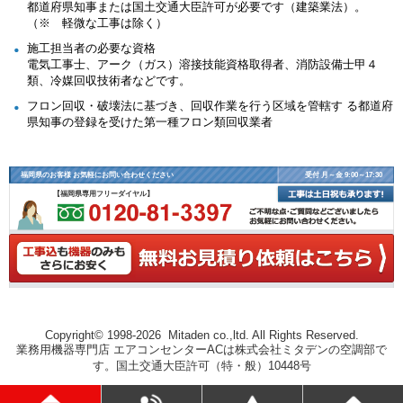
都道府県知事または国土交通大臣許可が必要です（建築業法）。
（※ 軽微な工事は除く）
施工担当者の必要な資格
電気工事士、アーク（ガス）溶接技能資格取得者、消防設備士甲４
類、冷媒回収技術者などです。
フロン回収・破壊法に基づき、回収作業を行う区域を管轄す る都道府
県知事の登録を受けた第一種フロン類回収業者
福岡県のお客様 お気軽にお問い合わせください
受付 月～金 9:00～17:30
【福岡県専用フリーダイヤル】
Copyright© 1998-2026 Mitaden co.,ltd. All Rights Reserved.
業務用機器専門店 エアコンセンターACは株式会社ミタデンの空調部で
す。国土交通大臣許可（特・般）10448号