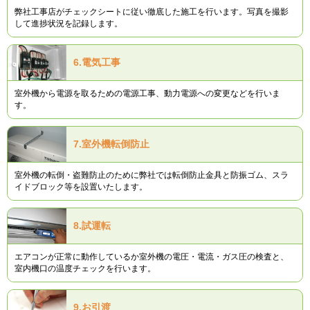
弊社工事店がチェックシートに従い徹底した施工を行います。写真を撮影
して進捗状況を記録します。
6.
電気工事
室外機から電源を取るための電源工事、動力電源への変更などを行いま
す。
7.
室外機転倒防止
室外機の転倒・盗難防止のために弊社では転倒防止金具と防振ゴム、スラ
イドブロック等を設置いたします。
8.
試運転
エアコンが正常に動作しているか室外機の電圧・電流・ガス圧の検査と、
室内機口の温度チェックを行います。
9.
お引渡