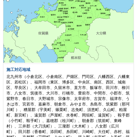
施工対応地域
北九州市（小倉北区、小倉南区、戸畑区、門司区、八幡西区、八幡東
区、若松区）、福岡市（東区、博多区、中央区、南区、西区、城南
区、早良区）、大牟田市、久留米市、直方市、飯塚市、田川市、柳川
市、八女市、筑後市、大川市、行橋市、豊前市、中間市、小郡市、筑
紫野市、春日市、大野城市、宗像市、太宰府市、古賀市、福津市、う
きは市、宮若市、嘉麻市、朝倉市、みやま市、糸島市、筑紫郡（那珂
川町 ）、糟屋郡（宇美町、篠栗町、志免町、須恵町、久山町、粕屋
町、新宮町）、遠賀郡（芦屋町、水巻町、岡垣町、遠賀町）、鞍手郡
（小竹町、鞍手町）、嘉穂郡（桂川町）、朝倉郡（筑前町、東峰
村）、三井郡（大刀洗町）、三潴郡（大木町 ）、八女郡（広川
町）、田川郡（香春町、添田町、糸田町、川崎町、大任町、赤村、福