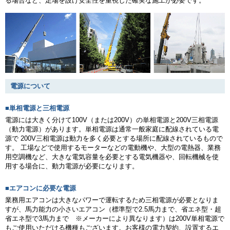
る場合など、足場を設け安全性を重視した確実な施工が必要です。
電源について
■単相電源と三相電源
電源には大きく分けて100V（または200V）の単相電源と200V三相電源
（動力電源）があります。単相電源は通常一般家庭に配線されている電
源で 200V三相電源は動力を多く必要とする場所に配線されているもので
す。 工場などで使用するモーターなどの電動機や、大型の電熱器、業務
用空調機など、大きな電気容量を必要とする電気機器や、回転機械を使
用する場合に、動力電源が必要になります。
■エアコンに必要な電源
業務用エアコンは大きなパワーで運転するため三相電源が必要となりま
すが、馬力能力の小さいエアコン（標準型で2.5馬力まで、省エネ型・超
省エネ型で3馬力まで ※メーカーにより異なります）は200V単相電源で
もご使用いただける機種もございます。お客様の電力契約、設置するエ