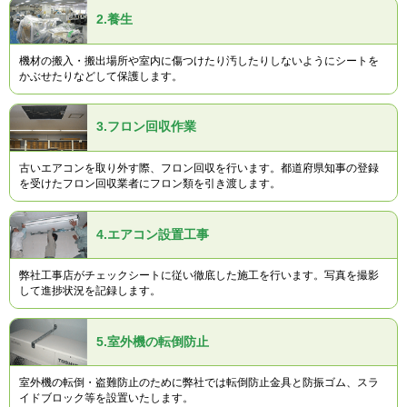
2.
養生
機材の搬入・搬出場所や室内に傷つけたり汚したりしないようにシートを
かぶせたりなどして保護します。
3.
フロン回収作業
古いエアコンを取り外す際、フロン回収を行います。都道府県知事の登録
を受けたフロン回収業者にフロン類を引き渡します。
4.
エアコン設置工事
弊社工事店がチェックシートに従い徹底した施工を行います。写真を撮影
して進捗状況を記録します。
5.
室外機の転倒防止
室外機の転倒・盗難防止のために弊社では転倒防止金具と防振ゴム、スラ
イドブロック等を設置いたします。