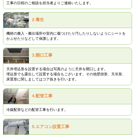
工事の日程のご相談を担当者よりご連絡いたします。
2.
養生
機材の搬入・搬出場所や室内に傷つけたり汚したりしないようにシートを
かぶせたりなどして保護します。
3.
開口工事
天井埋込形を設置する場合は写真のように天井を開口します。
埋込形でも露出して設置する場合もございます。その他壁掛形、天吊形、
床置形に関しましてはコア抜きを行います。
4.
配管工事
冷媒配管などの配管工事を行います。
5.
エアコン設置工事