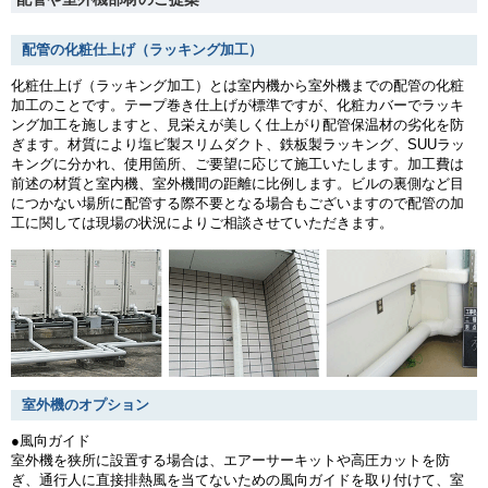
配管の化粧仕上げ（ラッキング加工）
化粧仕上げ（ラッキング加工）とは室内機から室外機までの配管の化粧
加工のことです。テープ巻き仕上げが標準ですが、化粧カバーでラッキ
ング加工を施しますと、見栄えが美しく仕上がり配管保温材の劣化を防
ぎます。材質により塩ビ製スリムダクト、鉄板製ラッキング、SUUラッ
キングに分かれ、使用箇所、ご要望に応じて施工いたします。加工費は
前述の材質と室内機、室外機間の距離に比例します。ビルの裏側など目
につかない場所に配管する際不要となる場合もございますので配管の加
工に関しては現場の状況によりご相談させていただきます。
室外機のオプション
●風向ガイド
室外機を狭所に設置する場合は、エアーサーキットや高圧カットを防
ぎ、通行人に直接排熱風を当てないための風向ガイドを取り付けて、室