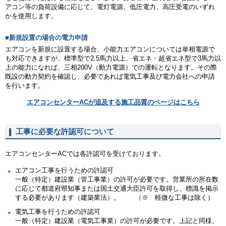
アコン等の負荷設備に応じて、電灯電源、低圧電力、高圧受電のいずれ
かを使用します。
■新規設置の場合の電力申請
エアコンを新規に設置する場合、小能力エアコンについては単相電源で
も対応できますが、標準型で2.5馬力以上、省エネ・超省エネ型で3馬力以
上の能力になれば、三相200V（動力電源）での運転となります。その際
既設の動力契約を確認し、必要であれば電気工事及び電力会社への申請
を行います。
エアコンセンターACが追及する施工品質のページはこちら
工事に必要な許認可について
エアコンセンターACでは各許認可を受けております。
エアコン工事を行うための許認可
一般（特定）建設業（管工事業）の許可が必要です。営業所の所在数
に応じて都道府県知事または国土交通大臣許可を取得し、標識を掲示
する必要があります（建築業法）。 （※ 軽微な工事は除く）
電気工事を行うための許認可
一般（特定）建設業（電気工事業）の許可が必要です。上記と同様、