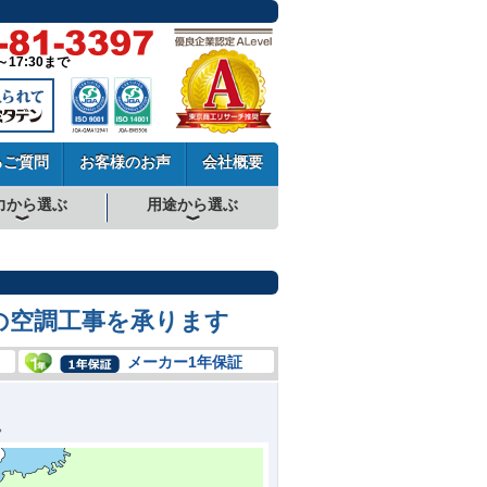
～17:30まで
るご質問
お客様のお声
会社概要
力から選ぶ
用途から選ぶ
厨房用エアコン
工場・設備用エアコン
学校用エアコン
農業用エアコン
ビル用マルチエアコン
中温用エアコン
寒冷地用エアコン
の空調工事を承ります
メーカー1年保証
。