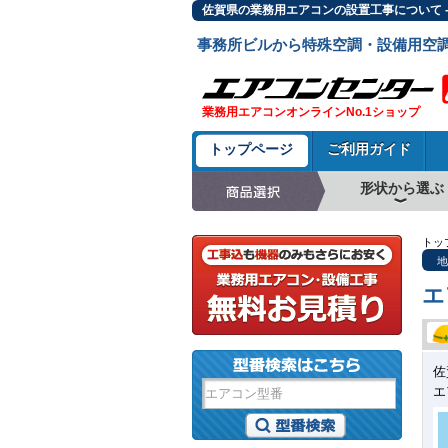
佐賀県の業務用エアコンの設置工事について 
事務所ビルから特殊空調・設備用空
業務用エアコンオンラインNo.1ショップ
トップページ
ご利用ガイド
形状から選ぶ
天井カセット形4方
ラウンドフロー
天井吊形
床置形
壁掛形
天井カセット形2方
天井カセット形1方
ビルトイン形
天井埋込ダクト形
天井自在形
トッ
地
エ
佐
エ