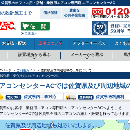
- 佐賀県のオフィス用・店舗・業務用エアコン専門店 エアコンセンターAC
豊富な
調の設計施工まで
価格保証
公共事業実績
[受付時間／月～金]9:00
全国版へ
お支払・配送
工事について
アフターサービス
よくあ
設置場所から選ぶ
メーカーから選ぶ
馬
向
向
向
事務所系
飲食店
商店・店舗
工場
倉庫・作業場
理・美容室
病院・医院
学校関係
宿泊施設
その他
ダイキンエアコン
東芝エアコン
三菱電機エアコン
日立エアコン
三菱重工エアコン
1.5馬力
1.8馬力
2馬力
2.3馬力
2.5馬力
3馬力
4馬力
5馬力
6馬力
8馬力
10馬力
12馬力
プページ ＞
ご利用ガイド
＞ 佐賀県及び周辺地域の工事について
域密着・安心技術のエアコンセンターAC
アコンセンターACでは佐賀県及び周辺地域
佐賀県内工事対応
佐賀県送料無料
賀県のお客様 業務用エアコン専門店のエアコンセンターACへようこそ
アコンセンターACでは佐賀県全域のエアコンの施工・販売を行っております