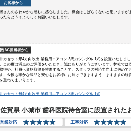
お客様から
者さんのさわやかな感じに感心しました。機会はしばらくないと思いますが
ったらどうぞよろしくお願いいたします。
AC担当者から
井カセット形4方向吹出 業務用エアコン 3馬力シングル 1式を設置いたしまし
。この度は満点のご評価をいただき、誠にありがとうございます。弊社ではI
取得や、社員へ資格取得を推進することで、スタッフの対応力向上に努めて
す。今後も確かな製品と安心をお客様にお届けできますよう、ますますの経
を重ねてまいります。
井カセット形4方向吹出 業務用エアコン 3馬力シングル 1式
佐賀県 小城市 歯科医院待合室に設置された
営業対応
工事対応