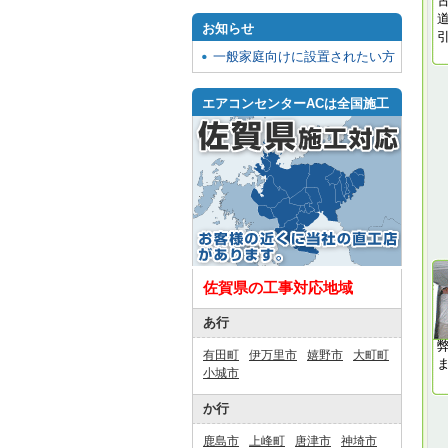
お知らせ
一般家庭向けに設置されたい方
エアコンセンターACは全国施工
佐賀県の工事対応地域
あ行
有田町
伊万里市
嬉野市
大町町
小城市
か行
鹿島市
上峰町
唐津市
神埼市