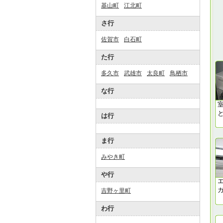
基山町
江北町
さ行
佐賀市
白石町
た行
多久市
武雄市
太良町
鳥栖市
な行
は行
ま行
みやき町
や行
吉野ヶ里町
わ行