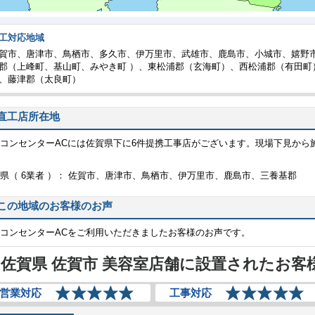
工対応地域
賀市、唐津市、鳥栖市、多久市、伊万里市、武雄市、鹿島市、小城市、嬉野
郡（上峰町、基山町、みやき町 ）、東松浦郡（玄海町）、西松浦郡（有田町
、藤津郡（太良町）
直工店所在地
コンセンターACには佐賀県下に6件提携工事店がございます。現場下見から
県（ 6業者 ）： 佐賀市、唐津市、鳥栖市、伊万里市、鹿島市、三養基郡
この地域のお客様のお声
コンセンターACをご利用いただきましたお客様のお声です。
佐賀県 佐賀市 美容室店舗に設置されたお客
営業対応
工事対応