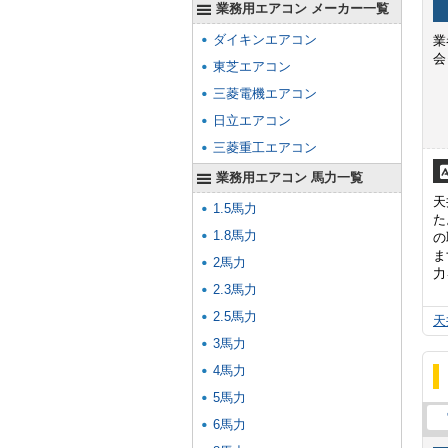
業務用エアコン メーカー一覧
ダイキンエアコン
業
会
東芝エアコン
三菱電機エアコン
日立エアコン
三菱重工エアコン
業務用エアコン 馬力一覧
天
1.5馬力
た
1.8馬力
の
ま
2馬力
力
2.3馬力
2.5馬力
天
3馬力
4馬力
5馬力
6馬力