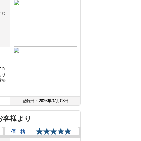
また
SO
おり
営努
登録日：2026年07月03日
お客様より
価 格