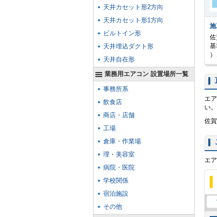
天井カセット形2方向
天井カセット形1方向
施
ビルトイン形
佐
基
天井埋込ダクト形
）
天井自在形
業務用エアコン 設置場所一覧
事務所系
エア
飲食店
い。
商店・店舗
佐賀
工場
倉庫・作業場
理・美容室
エア
病院・医院
学校関係
宿泊施設
その他