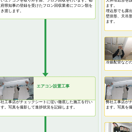
古いエアコンを取り外す際、フロン回収を行います。都
天井埋込形を
道府県知事の登録を受けたフロン回収業者にフロン類を
ます。
引き渡します。
埋込形でも露
壁掛形、天吊
ます。
冷媒配管など
エアコン設置工事
弊社工事店がチェックシートに従い徹底した施工を行い
弊社工事店が
ます。写真を撮影して進捗状況を記録します。
ます。写真を