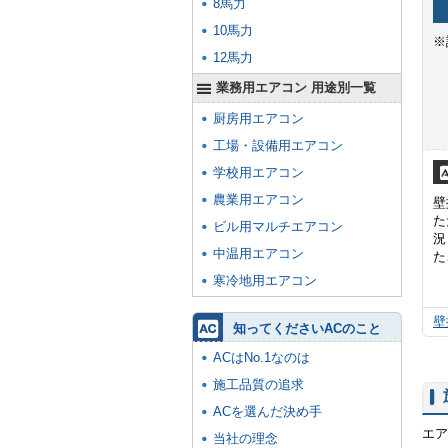
8馬力
10馬力
※
12馬力
業務用エアコン 用途別一覧
厨房用エアコン
工場・設備用エアコン
学校用エアコン
農業用エアコン
壁
た
ビル用マルチエアコン
況
中温用エアコン
た
寒冷地用エアコン
壁
知ってくださいACのこと
ACはNo.1なのは
施工品質の追求
ACを選んだ決め手
エア
当社の理念