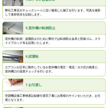
弊社工事店がチェックシートに従い徹底した施工を行います。写真を撮影
して進捗状況を記録します。
5.
室外機の転倒防止
室外機の転倒・盗難防止のために弊社では転倒防止金具と防振ゴム、スラ
イドブロック等を設置いたします。
6.
試運転
エアコンが正常に動作しているか室外機の電圧・電流・ガス圧の検査と、
室内機口の温度チェックを行います。
7.
お引渡し
空調機設備工事検査記録兼引渡完了書にお客様のサインをいただき、お引
渡となります。