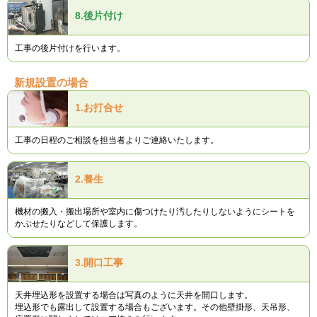
8.
後片付け
工事の後片付けを行います。
新規設置の場合
1.
お打合せ
工事の日程のご相談を担当者よりご連絡いたします。
2.
養生
機材の搬入・搬出場所や室内に傷つけたり汚したりしないようにシートを
かぶせたりなどして保護します。
3.
開口工事
天井埋込形を設置する場合は写真のように天井を開口します。
埋込形でも露出して設置する場合もございます。その他壁掛形、天吊形、