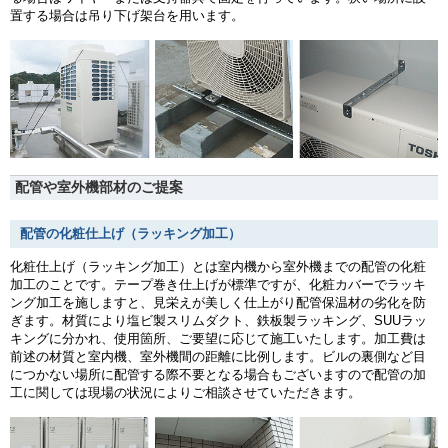
置する場合は吊り下げ架台を用います。
配管や室外機部材のご提案
配管の化粧仕上げ（ラッキング加工）
化粧仕上げ（ラッキング加工）とは室内機から室外機までの配管の化粧
加工のことです。テープ巻き仕上げが標準ですが、化粧カバーでラッキ
ング加工を施しますと、見栄えが美しく仕上がり配管保温材の劣化を防
ぎます。材質により塩ビ製スリムダクト、鉄板製ラッキング、SUUラッ
キングに分かれ、使用箇所、ご要望に応じて施工いたします。加工費は
前述の材質と室内機、室外機間の距離に比例します。ビルの裏側など目
につかない場所に配管する際不要となる場合もございますので配管の加
工に関しては現場の状況によりご相談させていただきます。