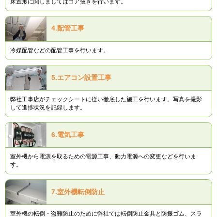
床置形に関しましてはコア抜きを行います。
4.
配管工事
冷媒配管などの配管工事を行います。
5.
エアコン設置工事
弊社工事店がチェックシートに従い徹底した施工を行います。写真を撮影
して進捗状況を記録します。
6.
電気工事
室外機から電源を取るための電源工事、動力電源への変更などを行いま
す。
7.
室外機転倒防止
室外機の転倒・盗難防止のために弊社では転倒防止金具と防振ゴム、スラ