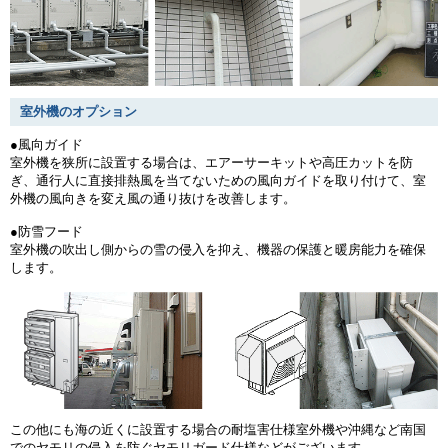
室外機のオプション
●風向ガイド
室外機を狭所に設置する場合は、エアーサーキットや高圧カットを防
ぎ、通行人に直接排熱風を当てないための風向ガイドを取り付けて、室
外機の風向きを変え風の通り抜けを改善します。
●防雪フード
室外機の吹出し側からの雪の侵入を抑え、機器の保護と暖房能力を確保
します。
この他にも海の近くに設置する場合の耐塩害仕様室外機や沖縄など南国
でのヤモリの侵入を防ぐヤモリガード仕様などがございます。