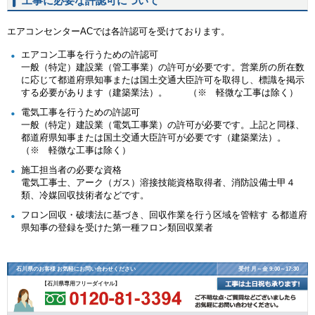
工事に必要な許認可について
エアコンセンターACでは各許認可を受けております。
エアコン工事を行うための許認可
一般（特定）建設業（管工事業）の許可が必要です。営業所の所在数
に応じて都道府県知事または国土交通大臣許可を取得し、標識を掲示
する必要があります（建築業法）。 （※ 軽微な工事は除く）
電気工事を行うための許認可
一般（特定）建設業（電気工事業）の許可が必要です。上記と同様、
都道府県知事または国土交通大臣許可が必要です（建築業法）。
（※ 軽微な工事は除く）
施工担当者の必要な資格
電気工事士、アーク（ガス）溶接技能資格取得者、消防設備士甲４
類、冷媒回収技術者などです。
フロン回収・破壊法に基づき、回収作業を行う区域を管轄す る都道府
県知事の登録を受けた第一種フロン類回収業者
石川県のお客様 お気軽にお問い合わせください
受付 月～金 9:00～17:30
【石川県専用フリーダイヤル】