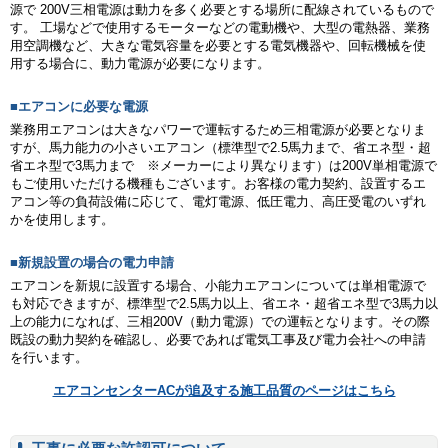
源で 200V三相電源は動力を多く必要とする場所に配線されているもので
す。 工場などで使用するモーターなどの電動機や、大型の電熱器、業務
用空調機など、大きな電気容量を必要とする電気機器や、回転機械を使
用する場合に、動力電源が必要になります。
■エアコンに必要な電源
業務用エアコンは大きなパワーで運転するため三相電源が必要となりま
すが、馬力能力の小さいエアコン（標準型で2.5馬力まで、省エネ型・超
省エネ型で3馬力まで ※メーカーにより異なります）は200V単相電源で
もご使用いただける機種もございます。お客様の電力契約、設置するエ
アコン等の負荷設備に応じて、電灯電源、低圧電力、高圧受電のいずれ
かを使用します。
■新規設置の場合の電力申請
エアコンを新規に設置する場合、小能力エアコンについては単相電源で
も対応できますが、標準型で2.5馬力以上、省エネ・超省エネ型で3馬力以
上の能力になれば、三相200V（動力電源）での運転となります。その際
既設の動力契約を確認し、必要であれば電気工事及び電力会社への申請
を行います。
エアコンセンターACが追及する施工品質のページはこちら