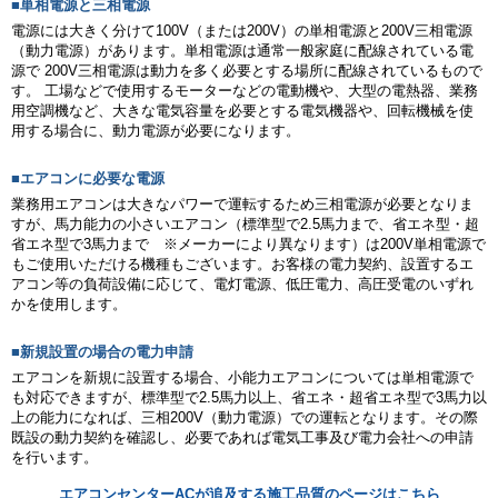
■単相電源と三相電源
電源には大きく分けて100V（または200V）の単相電源と200V三相電源
（動力電源）があります。単相電源は通常一般家庭に配線されている電
源で 200V三相電源は動力を多く必要とする場所に配線されているもので
す。 工場などで使用するモーターなどの電動機や、大型の電熱器、業務
用空調機など、大きな電気容量を必要とする電気機器や、回転機械を使
用する場合に、動力電源が必要になります。
■エアコンに必要な電源
業務用エアコンは大きなパワーで運転するため三相電源が必要となりま
すが、馬力能力の小さいエアコン（標準型で2.5馬力まで、省エネ型・超
省エネ型で3馬力まで ※メーカーにより異なります）は200V単相電源で
もご使用いただける機種もございます。お客様の電力契約、設置するエ
アコン等の負荷設備に応じて、電灯電源、低圧電力、高圧受電のいずれ
かを使用します。
■新規設置の場合の電力申請
エアコンを新規に設置する場合、小能力エアコンについては単相電源で
も対応できますが、標準型で2.5馬力以上、省エネ・超省エネ型で3馬力以
上の能力になれば、三相200V（動力電源）での運転となります。その際
既設の動力契約を確認し、必要であれば電気工事及び電力会社への申請
を行います。
エアコンセンターACが追及する施工品質のページはこちら