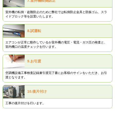
7.
室外機転倒防止
室外機の転倒・盗難防止のために弊社では転倒防止金具と防振ゴム、スラ
イドブロック等を設置いたします。
8.
試運転
エアコンが正常に動作しているか室外機の電圧・電流・ガス圧の検査と、
室内機口の温度チェックを行います。
9.
お引渡
空調機設備工事検査記録兼引渡完了書にお客様のサインをいただき、お引
渡となります。
10.
後片付け
工事の後片付けを行います。