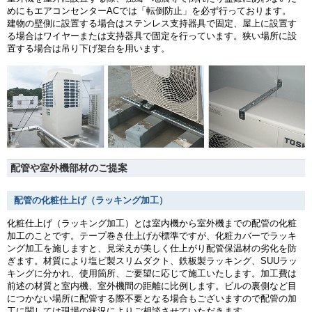
めにもエアコンセンターACでは「転倒防止」を必ず行っております。
建物の壁側に設置する場合はステンレス支持器具で固定、屋上に設置す
る場合はワイヤーまたは支持器具で固定を行っています。狭い場所に設
置する場合は吊り下げ架台を用います。
配管や室外機部材のご提案
配管の化粧仕上げ（ラッキング加工）
化粧仕上げ（ラッキング加工）とは室内機から室外機までの配管の化粧
加工のことです。テープ巻き仕上げが標準ですが、化粧カバーでラッキ
ング加工を施しますと、見栄えが美しく仕上がり配管保温材の劣化を防
ぎます。材質により塩ビ製スリムダクト、鉄板製ラッキング、SUUラッ
キングに分かれ、使用箇所、ご要望に応じて施工いたします。加工費は
前述の材質と室内機、室外機間の距離に比例します。ビルの裏側など目
につかない場所に配管する際不要となる場合もございますので配管の加
工に関しては現場の状況によりご相談させていただきます。