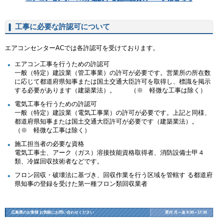
工事に必要な許認可について
エアコンセンターACでは各許認可を受けております。
エアコン工事を行うための許認可
一般（特定）建設業（管工事業）の許可が必要です。営業所の所在数
に応じて都道府県知事または国土交通大臣許可を取得し、標識を掲示
する必要があります（建築業法）。 （※ 軽微な工事は除く）
電気工事を行うための許認可
一般（特定）建設業（電気工事業）の許可が必要です。上記と同様、
都道府県知事または国土交通大臣許可が必要です（建築業法）。
（※ 軽微な工事は除く）
施工担当者の必要な資格
電気工事士、アーク（ガス）溶接技能資格取得者、消防設備士甲４
類、冷媒回収技術者などです。
フロン回収・破壊法に基づき、回収作業を行う区域を管轄す る都道府
県知事の登録を受けた第一種フロン類回収業者
広島県のお客様 お気軽にお問い合わせください
受付 月～金 9:00～17:30