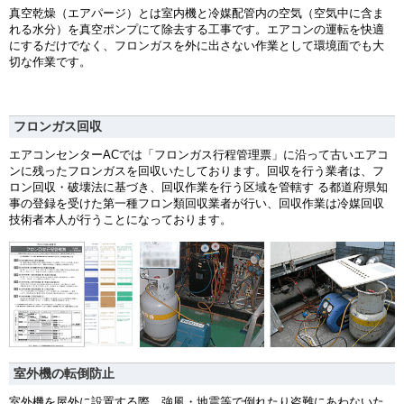
真空乾燥（エアパージ）とは室内機と冷媒配管内の空気（空気中に含ま
れる水分）を真空ポンプにて除去する工事です。エアコンの運転を快適
にするだけでなく、フロンガスを外に出さない作業として環境面でも大
切な作業です。
フロンガス回収
エアコンセンターACでは「フロンガス行程管理票」に沿って古いエアコ
ンに残ったフロンガスを回収いたしております。回収を行う業者は、フ
ロン回収・破壊法に基づき、回収作業を行う区域を管轄す る都道府県知
事の登録を受けた第一種フロン類回収業者が行い、回収作業は冷媒回収
技術者本人が行うことになっております。
室外機の転倒防止
室外機を屋外に設置する際、強風・地震等で倒れたり盗難にあわないた