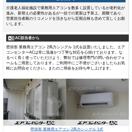
介護老人福祉施設で業務用エアコンを数多く設置しているが老朽化が
進み、新替えの必要性があるが一括での更新は予算上、困難であり、
営業担当者殿のリコメンドを頂きながら定期点検も含めて宜しくお願
いします。
AC担当者から
壁掛形 業務用エアコン 2馬力シングル 1式を設置いたしました。エア
コンセンターACは常に迅速かつ丁寧な対応を心掛けております。な
るべく長く使っていただけよう、弊社では修理専門の問い合わせフォ
ームもご用意しております。ご利用中にご不便がございましたらお気
軽にお問合せください。またのご用命をお待ち申し上げます。
壁掛形 業務用エアコン 2馬力シングル 1式