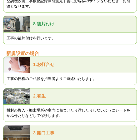
空調機設備工事検査記録兼引渡完了書にお客様のサインをいただき、お引
渡となります。
8.
後片付け
工事の後片付けを行います。
新規設置の場合
1.
お打合せ
工事の日程のご相談を担当者よりご連絡いたします。
2.
養生
機材の搬入・搬出場所や室内に傷つけたり汚したりしないようにシートを
かぶせたりなどして保護します。
3.
開口工事