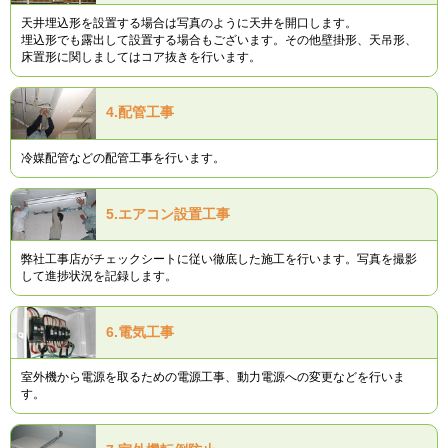
天井埋込形を設置する場合は写真のように天井を開口します。
埋込形でも露出して設置する場合もございます。その他壁掛形、天吊形、
床置形に関しましてはコア抜きを行います。
4.
配管工事
冷媒配管などの配管工事を行います。
5.
エアコン設置工事
弊社工事店がチェックシートに従い徹底した施工を行います。写真を撮影
して進捗状況を記録します。
6.
電気工事
室外機から電源を取るための電源工事、動力電源への変更などを行いま
す。