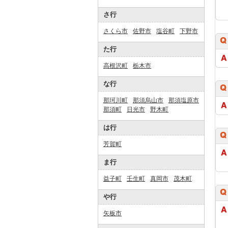
さ行
さくら市
佐野市
塩谷町
下野市
た行
高根沢町
栃木市
な行
那珂川町
那須烏山市
那須塩原市
那須町
日光市
野木町
は行
芳賀町
ま行
益子町
壬生町
真岡市
茂木町
や行
矢板市