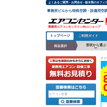
よくあるご質問・お問合せ - 栃木県のオフィ
事務所ビルから特殊空調・設備用空
業務用エアコンオンラインNo.1ショップ
トップページ
ご利用ガイド
形状から選ぶ
天井カセット形4方
ラウンドフロー
天井吊形
床置形
壁掛形
天井カセット形2方
天井カセット形1方
ビルトイン形
天井埋込ダクト形
天井自在形
トッ