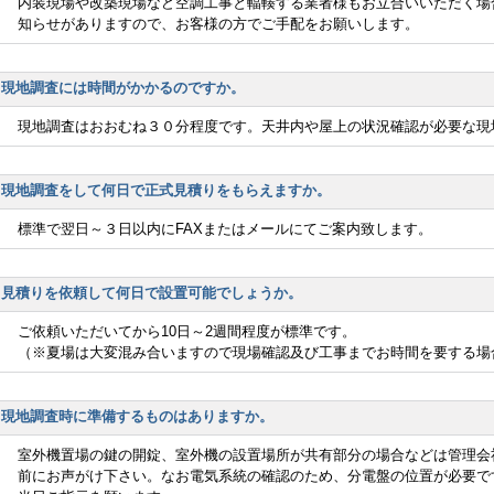
内装現場や改築現場など空調工事と輻輳する業者様もお立合いいただく場
知らせがありますので、お客様の方でご手配をお願いします。
現地調査には時間がかかるのですか。
現地調査はおおむね３０分程度です。天井内や屋上の状況確認が必要な現
現地調査をして何日で正式見積りをもらえますか。
標準で翌日～３日以内にFAXまたはメールにてご案内致します。
見積りを依頼して何日で設置可能でしょうか。
ご依頼いただいてから10日～2週間程度が標準です。
（※夏場は大変混み合いますので現場確認及び工事までお時間を要する場
現地調査時に準備するものはありますか。
室外機置場の鍵の開錠、室外機の設置場所が共有部分の場合などは管理会
前にお声がけ下さい。なお電気系統の確認のため、分電盤の位置が必要で