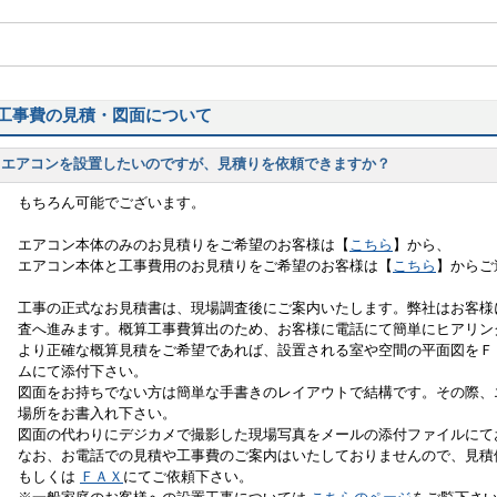
工事費の見積・図面について
エアコンを設置したいのですが、見積りを依頼できますか？
もちろん可能でございます。
エアコン本体のみのお見積りをご希望のお客様は【
こちら
】から、
エアコン本体と工事費用のお見積りをご希望のお客様は【
こちら
】からご
工事の正式なお見積書は、現場調査後にご案内いたします。弊社はお客様
査へ進みます。概算工事費算出のため、お客様に電話にて簡単にヒアリン
より正確な概算見積をご希望であれば、設置される室や空間の平面図をＦ
ムにて添付下さい。
図面をお持ちでない方は簡単な手書きのレイアウトで結構です。その際、
場所をお書入れ下さい。
図面の代わりにデジカメで撮影した現場写真をメールの添付ファイルにて
なお、お電話での見積や工事費のご案内はいたしておりませんので、見
もしくは
ＦＡＸ
にてご依頼下さい。