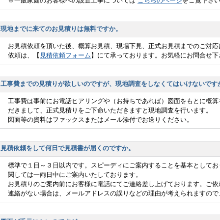
※一般家庭のお客様への設置工事については
こちらのページ
をご覧下さ
現地までに来てのお見積りは無料ですか。
お見積依頼を頂いた後、概算お見積、現場下見、正式お見積までのご対応
依頼は、【
見積依頼フォーム
】にて承っております。お気軽にお問合せ下
工事費までの見積りが欲しいのですが、現地調査をしなくてはいけないです
工事費は事前にお電話ヒアリングや（お持ちであれば）図面をもとに概算
だきまして、正式見積りをご下命いただきますと現地調査を行います。
図面等の資料はファックスまたはメール添付でお送りください。
見積依頼をして何日で見積書が届くのですか。
標準で１日～３日以内です。スピーディにご案内することを基本としてお
関しては一両日中にご案内いたしております。
お見積りのご案内前にお客様に電話にてご連絡差し上げております。ご依
連絡がない場合は、メールアドレスの誤りなどの理由が考えられますので