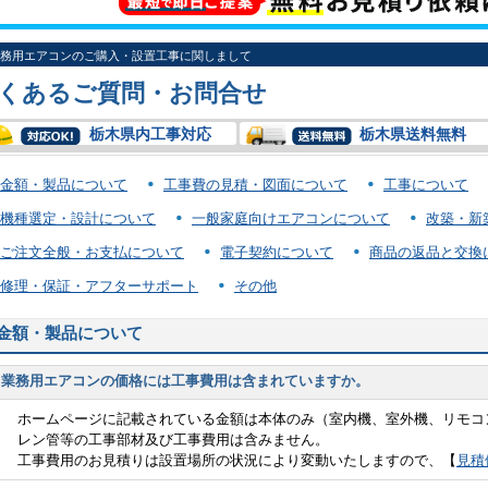
務用エアコンのご購入・設置工事に関しまして
くあるご質問・お問合せ
栃木県内工事対応
栃木県送料無料
金額・製品について
工事費の見積・図面について
工事について
機種選定・設計について
一般家庭向けエアコンについて
改築・新
ご注文全般・お支払について
電子契約について
商品の返品と交換
修理・保証・アフターサポート
その他
金額・製品について
業務用エアコンの価格には工事費用は含まれていますか。
ホームページに記載されている金額は本体のみ（室内機、室外機、リモコ
レン管等の工事部材及び工事費用は含みません。
工事費用のお見積りは設置場所の状況により変動いたしますので、【
見積