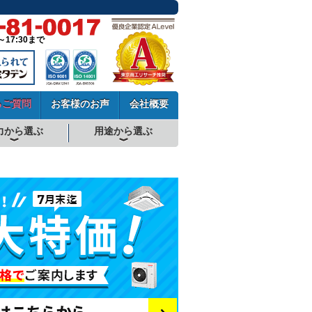
～17:30まで
るご質問
お客様のお声
会社概要
力から選ぶ
用途から選ぶ
厨房用エアコン
工場・設備用エアコン
学校用エアコン
農業用エアコン
ビル用マルチエアコン
中温用エアコン
寒冷地用エアコン