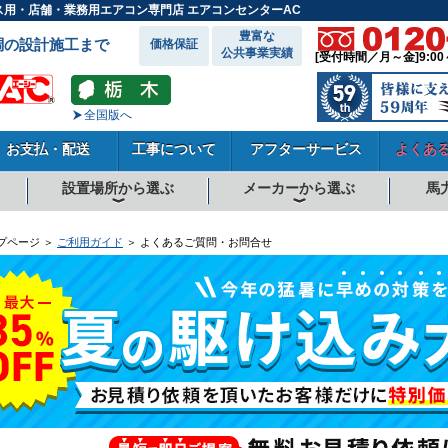
ス用・店舗・業務用エアコン専門店 エアコンセンターAC
豊富な
調の設計施工まで
価格保証
公共事業実績
[受付時間／月～金]9:00
全国版へ
お支払・配送
工事について
アフターサービス
よくあ
設置場所から選ぶ
メーカーから選ぶ
馬
向
向
向
事務所系
飲食店
商店・店舗
工場
倉庫・作業場
理・美容室
病院・医院
学校関係
宿泊施設
その他
ダイキンエアコン
東芝エアコン
三菱電機エアコン
日立エアコン
三菱重工エアコン
1.5馬力
1.8馬力
2馬力
2.3馬力
2.5馬力
3馬力
4馬力
5馬力
6馬力
8馬力
10馬力
12馬力
プページ ＞
ご利用ガイド
＞ よくあるご質問・お問合せ