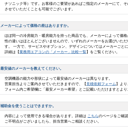
ナソニック等）です。お客様のご要望があればご指定のメーカーにて、そ
させていただくことも可能でございます。
メーカーによって価格の差はありますか。
ほぼ同一の冷房能力・暖房能力を持った商品でも、メーカーによって価格
性の違いはほとんどございませんので、いずれのメーカーをお選びいただ
す。 一方で、サービスやオプション、デザインについてはメーカーごと
詳細は【
業務用エアコンの「メーカー」比較一覧
】をご覧ください。
最安値のメーカーを教えてください。
空調機器の能力や形状によって最安値のメーカーは異なります。
営業担当よりご案内させていただきますので、【
見積依頼フォーム
】より
フォーム内ご希望欄に「最安メーカー希望」とご記載いただけますとより
補助金を使うことはできますか。
内容によって使用できる場合があります。詳細は
こちら
のページをご確
ご不明点がございましたら、担当営業へご相談ください。