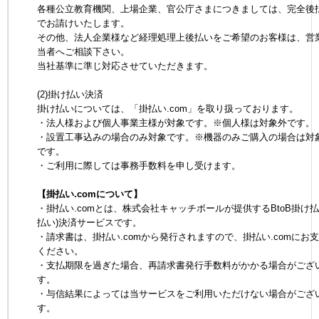
各種公立教育機関、上場企業、官公庁さまにつきましては、完全後
でお請けいたします。
その他、法人企業様など経理処理上後払いをご希望のお客様は、営
当者へご相談下さい。
当社基準に準じ対応させていただきます。
(2)掛け払い決済
掛け払いについては、「掛払い.com」を取り扱っております。
・法人様および個人事業主様が対象です。※個人様は対象外です。
・設置工事込みの場合のみ対象です。※機器のみご購入の場合は対
です。
・ご利用に際しては事務手数料を申し受けます。
【掛払い.comについて】
・掛払い.comとは、株式会社キャッチボールが提供するBtoB掛け払
払い)決済サービスです。
・請求書は、掛払い.comから発行されますので、掛払い.comにお
ください。
・支払期限を過ぎた場合、再請求書発行手数料がかかる場合がござ
す。
・与信結果によっては当サービスをご利用いただけない場合がござ
す。