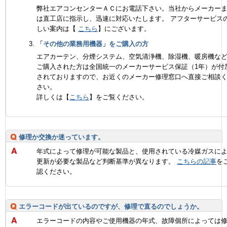
弊社エアコンセンターＡＣにお電話下さい。当社からメーカー
は直工店に指示し、迅速に対応いたします。 アフターサービス
しい案内は【
こちら
】にございます。
「その他の業務用機器」をご購入の方
エアカーテン、分煙システム、空気清浄機、除湿機、暖房機な
ご購入された方は全国統一のメーカーサービス保証（1年）が付
されておりますので、お近くのメーカー修理窓口へ直接ご相談
さい。
詳しくは【
こちら
】をご覧ください。
修理か交換か迷っています。
年式によって修理が可能な製品と、使用されている冷媒ガスに
更新が必要な製品など判断基準が異なります。
こちらの記事
を
認ください。
エラーコードが出ているのですが、修理で直るのでしょうか。
エラーコードの内容やご使用機器の年式、故障個所によっては