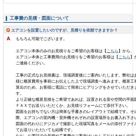
工事費の見積・図面について
エアコンを設置したいのですが、見積りを依頼できますか？
もちろん可能でございます。
エアコン本体のみのお見積りをご希望のお客様は【
こちら
】から、
エアコン本体と工事費用のお見積りをご希望のお客様は【
こちら
】
ご連絡ください。
工事の正式なお見積書は、現場調査後にご案内いたします。弊社は
様に概算費用を事前にお伝えした上で現場調査へ進みます。概算工
算出のため、お客様に電話にて簡単にヒアリングをさせていただき
す。
より正確な概算見積をご希望であれば、設置される室や空間の平面
ＦＡＸでお送りいただくか、お見積りフォームにて添付下さい。
図面をお持ちでない方は簡単な手書きのレイアウトで結構です。そ
際、エアコンの室内機・室外機それぞれの設置場所をお書入れ下さ
図面の代わりにデジカメで撮影した現場写真をメールの添付ファイ
てお送りいただいても結構です。
なお、お電話での見積や工事費のご案内はいたしておりませんので