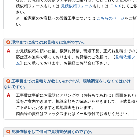
積依頼フォームもしくは
見積依頼フォーム
もしくは
ＦＡＸ
にてご
さい。
※一般家庭のお客様への設置工事については
こちらのページ
をご覧
い。
現地までに来てのお見積りは無料ですか。
お見積依頼を頂いた後、概算お見積、現場下見、正式お見積までの
応は基本無料で承っております。お見積のご依頼は、【
見積依頼フ
ム
】にて承っております。お気軽にお問合せ下さい。
工事費までの見積りが欲しいのですが、現地調査をしなくてはいけ
ないですか。
工事費は事前にお電話ヒアリングや（お持ちであれば）図面をもと
算をご案内できます。概算金額をご確認いただきまして、正式見積
ご下命いただきますと現地調査を行います。
図面等の資料はファックスまたはメール添付でお送りください。
見積依頼をして何日で見積書が届くのですか。