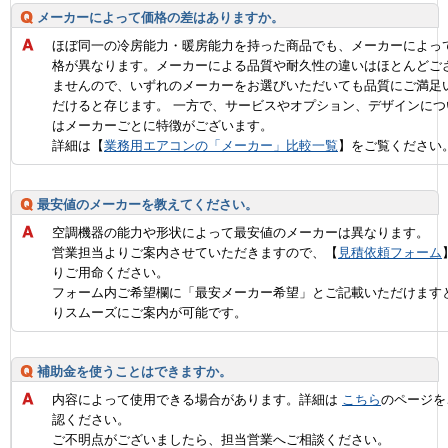
メーカーによって価格の差はありますか。
ほぼ同一の冷房能力・暖房能力を持った商品でも、メーカーによっ
格が異なります。メーカーによる品質や耐久性の違いはほとんどご
ませんので、いずれのメーカーをお選びいただいても品質にご満足
だけると存じます。 一方で、サービスやオプション、デザインにつ
はメーカーごとに特徴がございます。
詳細は【
業務用エアコンの「メーカー」比較一覧
】をご覧ください
最安値のメーカーを教えてください。
空調機器の能力や形状によって最安値のメーカーは異なります。
営業担当よりご案内させていただきますので、【
見積依頼フォーム
りご用命ください。
フォーム内ご希望欄に「最安メーカー希望」とご記載いただけます
りスムーズにご案内が可能です。
補助金を使うことはできますか。
内容によって使用できる場合があります。詳細は
こちら
のページを
認ください。
ご不明点がございましたら、担当営業へご相談ください。