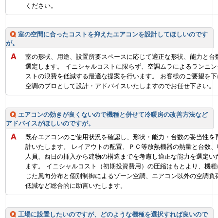
ください。
室の空間に合ったコストを抑えたエアコンを設計してほしいのです
が。
室の形状、用途、設置所要スペースに応じて適正な形状、能力と台
選定します。 イニシャルコストに限らず、空調ムラによるランニン
ストの浪費を低減する最適な提案を行います。 お客様のご要望を下
空調のプロとして設計・アドバイスいたしますのでお任せ下さい。
エアコンの効きが良くないので機種と併せて冷暖房の改善方法など
アドバイスがほしいのですが。
既存エアコンのご使用状況を確認し、形状・能力・台数の妥当性を
計いたします。 レイアウトの配置、ＰＣ等放熱機器の熱量と台数、
人員、西日の挿入から建物の構造までを考慮し適正な能力を選定い
ます。 イニシャルコスト（初期投資費用）の圧縮はもとより、機種
じた風向分布と個別制御によるゾーン空調、エアコン以外の空調負
低減など総合的に助言いたします。
工場に設置したいのですが、どのような機種を選択すれば良いので