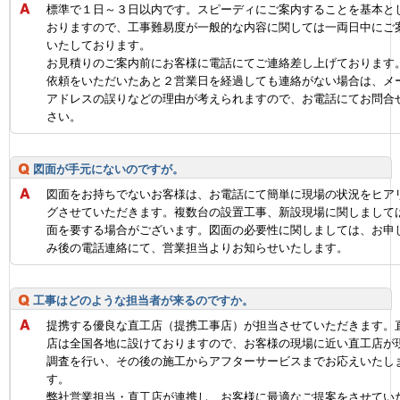
標準で１日～３日以内です。スピーディにご案内することを基本と
おりますので、工事難易度が一般的な内容に関しては一両日中にご
いたしております。
お見積りのご案内前にお客様に電話にてご連絡差し上げております
依頼をいただいたあと２営業日を経過しても連絡がない場合は、メ
アドレスの誤りなどの理由が考えられますので、お電話にてお問合
さい。
図面が手元にないのですが。
図面をお持ちでないお客様は、お電話にて簡単に現場の状況をヒア
グさせていただきます。複数台の設置工事、新設現場に関しまして
面を要する場合がございます。図面の必要性に関しましては、お申
み後の電話連絡にて、営業担当よりお知らせいたします。
工事はどのような担当者が来るのですか。
提携する優良な直工店（提携工事店）が担当させていただきます。
店は全国各地に設けておりますので、お客様の現場に近い直工店が
調査を行い、その後の施工からアフターサービスまでお応えいたし
す。
弊社営業担当・直工店が連携し、お客様に最適なご提案をさせてい