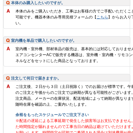
本体のみ購入したいのですが。
本体のみをご購入いただき、工事はお客様の方でご手配いただくこ
可能です。機器本体のみ専用見積フォームの【
こちら
】からお入り
い。
室内機を単品で購入したいのですが。
室内機・室外機、部材単品の販売は、基本的には対応しておりませ
エアコンセンターACで販売する機器は、室外機・室内機・リモコン
ネルなどをセットにした商品となっております。
注文して何日で届きますか。
ご注文後、２日から３日（土日祝除く）でのお届けが標準です。午
のご注文と午後からのご注文では納期が異なる可能性がございます
注文商品、メーカーの在庫状況、配送地域によって納期が異なりま
随時在庫を確認の上、ご案内いたします。
余裕をもったスケジュールでご注文下さい
※配送の遅延による工事延期で発生した損害等はお支払できません
た時間指定が賜れませんので工事当日の納品は避けていただけます
お願いします。時間指定が可能でご希望される場合は別途費用が発