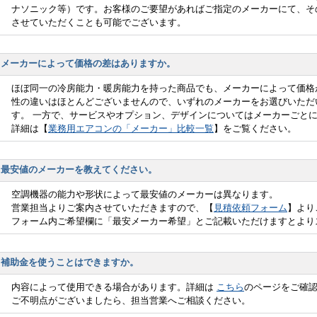
ナソニック等）です。お客様のご要望があればご指定のメーカーにて、そ
させていただくことも可能でございます。
メーカーによって価格の差はありますか。
ほぼ同一の冷房能力・暖房能力を持った商品でも、メーカーによって価格
性の違いはほとんどございませんので、いずれのメーカーをお選びいただ
す。 一方で、サービスやオプション、デザインについてはメーカーごと
詳細は【
業務用エアコンの「メーカー」比較一覧
】をご覧ください。
最安値のメーカーを教えてください。
空調機器の能力や形状によって最安値のメーカーは異なります。
営業担当よりご案内させていただきますので、【
見積依頼フォーム
】より
フォーム内ご希望欄に「最安メーカー希望」とご記載いただけますとより
補助金を使うことはできますか。
内容によって使用できる場合があります。詳細は
こちら
のページをご確
ご不明点がございましたら、担当営業へご相談ください。