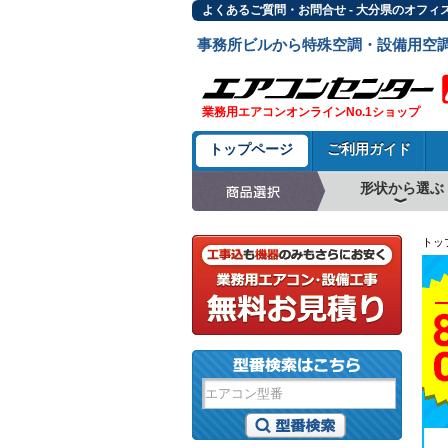
よくあるご質問・お問合せ - 大分県のオフィ
事務所ビルから特殊空調・設備用空
業務用エアコンオンラインNo.1ショップ
トップページ
ご利用ガイド
形状から選ぶ
天井カセット形4方
ラウンドフロー
天井吊形
床置形
壁掛形
天井カセット形2方
天井カセット形1方
ビルトイン形
天井埋込ダクト形
天井自在形
トッ