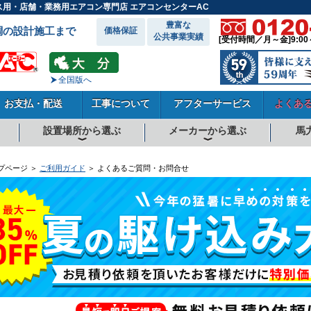
ス用・店舗・業務用エアコン専門店 エアコンセンターAC
豊富な
調の設計施工まで
価格保証
公共事業実績
[受付時間／月～金]9:00
全国版へ
お支払・配送
工事について
アフターサービス
よくあ
設置場所から選ぶ
メーカーから選ぶ
馬
向
向
向
事務所系
飲食店
商店・店舗
工場
倉庫・作業場
理・美容室
病院・医院
学校関係
宿泊施設
その他
ダイキンエアコン
東芝エアコン
三菱電機エアコン
日立エアコン
三菱重工エアコン
1.5馬力
1.8馬力
2馬力
2.3馬力
2.5馬力
3馬力
4馬力
5馬力
6馬力
8馬力
10馬力
12馬力
プページ ＞
ご利用ガイド
＞ よくあるご質問・お問合せ