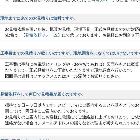
※一般家庭のお客様への設置工事については
こちらのページ
をご覧下さ
現地までに来てのお見積りは無料ですか。
お見積依頼を頂いた後、概算お見積、現場下見、正式お見積までのご対応
依頼は、【
見積依頼フォーム
】にて承っております。お気軽にお問合せ下
工事費までの見積りが欲しいのですが、現地調査をしなくてはいけないです
工事費は事前にお電話ヒアリングや（お持ちであれば）図面をもとに概算
だきまして、正式見積りをご下命いただきますと現地調査を行います。
図面等の資料はファックスまたはメール添付でお送りください。
見積依頼をして何日で見積書が届くのですか。
標準で１日～３日以内です。スピーディにご案内することを基本としてお
関しては一両日中にご案内いたしております。
お見積りのご案内前にお客様に電話にてご連絡差し上げております。ご依
連絡がない場合は、メールアドレスの誤りなどの理由が考えられますので