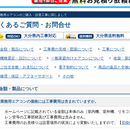
務用エアコンのご購入・設置工事に関しまして
くあるご質問・お問合せ
大分県内工事対応
大分県送料無料
金額・製品について
工事費の見積・図面について
工事について
機種選定・設計について
一般家庭向けエアコンについて
改築・新
ご注文全般・お支払について
電子契約について
商品の返品と交換
修理・保証・アフターサポート
その他
金額・製品について
業務用エアコンの価格には工事費用は含まれていますか。
ホームページに記載されている金額は本体のみ（室内機、室外機、リモコ
レン管等の工事部材及び工事費用は含みません。
工事費用のお見積りは設置場所の状況により変動いたしますので、【
見積