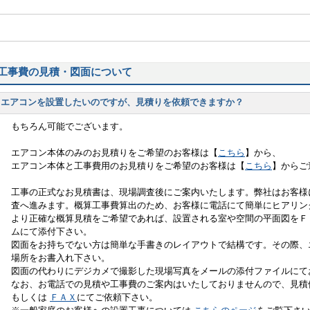
工事費の見積・図面について
エアコンを設置したいのですが、見積りを依頼できますか？
もちろん可能でございます。
エアコン本体のみのお見積りをご希望のお客様は【
こちら
】から、
エアコン本体と工事費用のお見積りをご希望のお客様は【
こちら
】からご
工事の正式なお見積書は、現場調査後にご案内いたします。弊社はお客様
査へ進みます。概算工事費算出のため、お客様に電話にて簡単にヒアリン
より正確な概算見積をご希望であれば、設置される室や空間の平面図をＦ
ムにて添付下さい。
図面をお持ちでない方は簡単な手書きのレイアウトで結構です。その際、
場所をお書入れ下さい。
図面の代わりにデジカメで撮影した現場写真をメールの添付ファイルにて
なお、お電話での見積や工事費のご案内はいたしておりませんので、見
もしくは
ＦＡＸ
にてご依頼下さい。