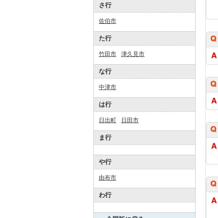
さ行
佐伯市
た行
竹田市
津久見市
な行
中津市
は行
日出町
日田市
ま行
や行
由布市
わ行