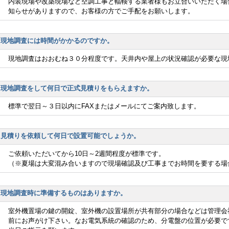
内装現場や改築現場など空調工事と輻輳する業者様もお立合いいただく場
知らせがありますので、お客様の方でご手配をお願いします。
現地調査には時間がかかるのですか。
現地調査はおおむね３０分程度です。天井内や屋上の状況確認が必要な現
現地調査をして何日で正式見積りをもらえますか。
標準で翌日～３日以内にFAXまたはメールにてご案内致します。
見積りを依頼して何日で設置可能でしょうか。
ご依頼いただいてから10日～2週間程度が標準です。
（※夏場は大変混み合いますので現場確認及び工事までお時間を要する場
現地調査時に準備するものはありますか。
室外機置場の鍵の開錠、室外機の設置場所が共有部分の場合などは管理会
前にお声がけ下さい。なお電気系統の確認のため、分電盤の位置が必要で