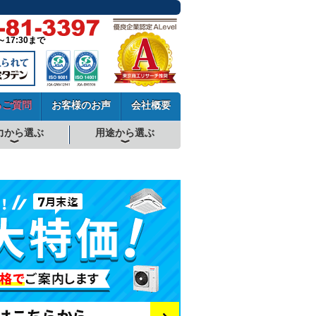
～17:30まで
るご質問
お客様のお声
会社概要
力から選ぶ
用途から選ぶ
厨房用エアコン
工場・設備用エアコン
学校用エアコン
農業用エアコン
ビル用マルチエアコン
中温用エアコン
寒冷地用エアコン