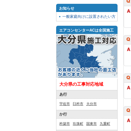
お知らせ
一般家庭向けに設置されたい方
エアコンセンターACは全国施工
大分県の工事対応地域
あ行
宇佐市
臼杵市
大分市
か行
杵築市
玖珠町
国東市
九重町