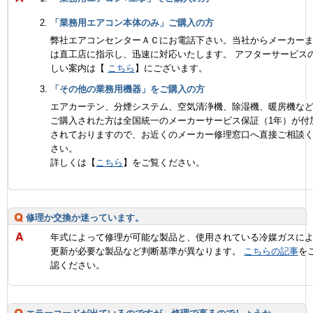
「業務用エアコン本体のみ」ご購入の方
弊社エアコンセンターＡＣにお電話下さい。当社からメーカー
は直工店に指示し、迅速に対応いたします。 アフターサービス
しい案内は【
こちら
】にございます。
「その他の業務用機器」をご購入の方
エアカーテン、分煙システム、空気清浄機、除湿機、暖房機な
ご購入された方は全国統一のメーカーサービス保証（1年）が付
されておりますので、お近くのメーカー修理窓口へ直接ご相談
さい。
詳しくは【
こちら
】をご覧ください。
修理か交換か迷っています。
年式によって修理が可能な製品と、使用されている冷媒ガスに
更新が必要な製品など判断基準が異なります。
こちらの記事
を
認ください。