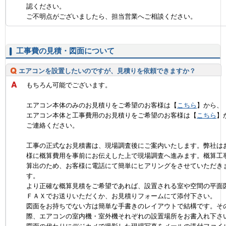
認ください。
ご不明点がございましたら、担当営業へご相談ください。
工事費の見積・図面について
エアコンを設置したいのですが、見積りを依頼できますか？
もちろん可能でございます。
エアコン本体のみのお見積りをご希望のお客様は【
こちら
】から、
エアコン本体と工事費用のお見積りをご希望のお客様は【
こちら
】
ご連絡ください。
工事の正式なお見積書は、現場調査後にご案内いたします。弊社は
様に概算費用を事前にお伝えした上で現場調査へ進みます。概算工
算出のため、お客様に電話にて簡単にヒアリングをさせていただき
す。
より正確な概算見積をご希望であれば、設置される室や空間の平面
ＦＡＸでお送りいただくか、お見積りフォームにて添付下さい。
図面をお持ちでない方は簡単な手書きのレイアウトで結構です。そ
際、エアコンの室内機・室外機それぞれの設置場所をお書入れ下さ