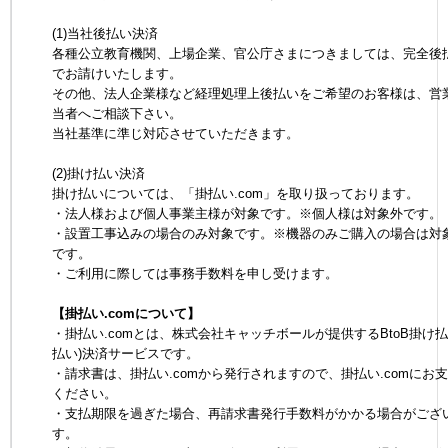
(1)当社後払い決済
各種公立教育機関、上場企業、官公庁さまにつきましては、完全後
でお請けいたします。
その他、法人企業様など経理処理上後払いをご希望のお客様は、営
当者へご相談下さい。
当社基準に準じ対応させていただきます。
(2)掛け払い決済
掛け払いについては、「掛払い.com」を取り扱っております。
・法人様および個人事業主様が対象です。※個人様は対象外です。
・設置工事込みの場合のみ対象です。※機器のみご購入の場合は対
です。
・ご利用に際しては事務手数料を申し受けます。
【掛払い.comについて】
・掛払い.comとは、株式会社キャッチボールが提供するBtoB掛け払
払い)決済サービスです。
・請求書は、掛払い.comから発行されますので、掛払い.comにお
ください。
・支払期限を過ぎた場合、再請求書発行手数料がかかる場合がござ
す。