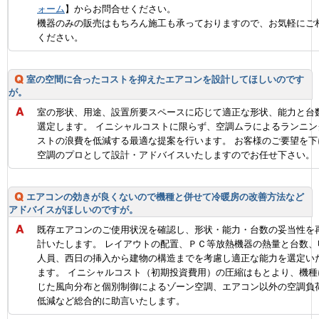
ォーム
】からお問合せください。
機器のみの販売はもちろん施工も承っておりますので、お気軽にご
ください。
室の空間に合ったコストを抑えたエアコンを設計してほしいのです
が。
室の形状、用途、設置所要スペースに応じて適正な形状、能力と台
選定します。 イニシャルコストに限らず、空調ムラによるランニン
ストの浪費を低減する最適な提案を行います。 お客様のご要望を下
空調のプロとして設計・アドバイスいたしますのでお任せ下さい。
エアコンの効きが良くないので機種と併せて冷暖房の改善方法など
アドバイスがほしいのですが。
既存エアコンのご使用状況を確認し、形状・能力・台数の妥当性を
計いたします。 レイアウトの配置、ＰＣ等放熱機器の熱量と台数、
人員、西日の挿入から建物の構造までを考慮し適正な能力を選定い
ます。 イニシャルコスト（初期投資費用）の圧縮はもとより、機種
じた風向分布と個別制御によるゾーン空調、エアコン以外の空調負
低減など総合的に助言いたします。