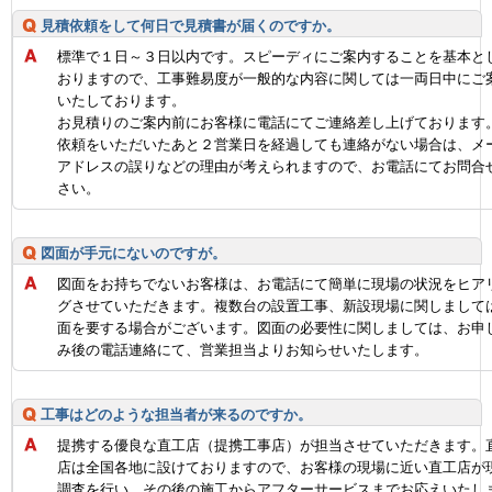
見積依頼をして何日で見積書が届くのですか。
標準で１日～３日以内です。スピーディにご案内することを基本と
おりますので、工事難易度が一般的な内容に関しては一両日中にご
いたしております。
お見積りのご案内前にお客様に電話にてご連絡差し上げております
依頼をいただいたあと２営業日を経過しても連絡がない場合は、メ
アドレスの誤りなどの理由が考えられますので、お電話にてお問合
さい。
図面が手元にないのですが。
図面をお持ちでないお客様は、お電話にて簡単に現場の状況をヒア
グさせていただきます。複数台の設置工事、新設現場に関しまして
面を要する場合がございます。図面の必要性に関しましては、お申
み後の電話連絡にて、営業担当よりお知らせいたします。
工事はどのような担当者が来るのですか。
提携する優良な直工店（提携工事店）が担当させていただきます。
店は全国各地に設けておりますので、お客様の現場に近い直工店が
調査を行い、その後の施工からアフターサービスまでお応えいたし