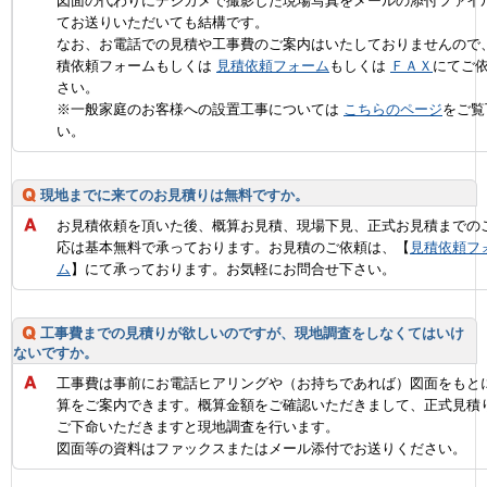
図面の代わりにデジカメで撮影した現場写真をメールの添付ファイ
てお送りいただいても結構です。
なお、お電話での見積や工事費のご案内はいたしておりませんので
積依頼フォームもしくは
見積依頼フォーム
もしくは
ＦＡＸ
にてご
さい。
※一般家庭のお客様への設置工事については
こちらのページ
をご覧
い。
現地までに来てのお見積りは無料ですか。
お見積依頼を頂いた後、概算お見積、現場下見、正式お見積までの
応は基本無料で承っております。お見積のご依頼は、【
見積依頼フ
ム
】にて承っております。お気軽にお問合せ下さい。
工事費までの見積りが欲しいのですが、現地調査をしなくてはいけ
ないですか。
工事費は事前にお電話ヒアリングや（お持ちであれば）図面をもと
算をご案内できます。概算金額をご確認いただきまして、正式見積
ご下命いただきますと現地調査を行います。
図面等の資料はファックスまたはメール添付でお送りください。