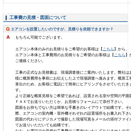
工事費の見積・図面について
エアコンを設置したいのですが、見積りを依頼できますか？
もちろん可能でございます。
エアコン本体のみのお見積りをご希望のお客様は【
こちら
】から、
エアコン本体と工事費用のお見積りをご希望のお客様は【
こちら
】
ご連絡ください。
工事の正式なお見積書は、現場調査後にご案内いたします。弊社は
様に概算費用を事前にお伝えした上で現場調査へ進みます。概算工
算出のため、お客様に電話にて簡単にヒアリングをさせていただき
す。
より正確な概算見積をご希望であれば、設置される室や空間の平面
ＦＡＸでお送りいただくか、お見積りフォームにて添付下さい。
図面をお持ちでない方は簡単な手書きのレイアウトで結構です。そ
際、エアコンの室内機・室外機それぞれの設置場所をお書入れ下さ
図面の代わりにデジカメで撮影した現場写真をメールの添付ファイ
てお送りいただいても結構です。
なお、お電話での見積や工事費のご案内はいたしておりませんので