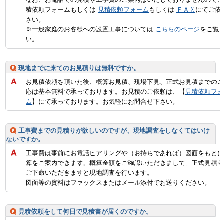
積依頼フォームもしくは
見積依頼フォーム
もしくは
ＦＡＸ
にてご
さい。
※一般家庭のお客様への設置工事については
こちらのページ
をご覧
い。
現地までに来てのお見積りは無料ですか。
お見積依頼を頂いた後、概算お見積、現場下見、正式お見積までの
応は基本無料で承っております。お見積のご依頼は、【
見積依頼フ
ム
】にて承っております。お気軽にお問合せ下さい。
工事費までの見積りが欲しいのですが、現地調査をしなくてはいけ
ないですか。
工事費は事前にお電話ヒアリングや（お持ちであれば）図面をもと
算をご案内できます。概算金額をご確認いただきまして、正式見積
ご下命いただきますと現地調査を行います。
図面等の資料はファックスまたはメール添付でお送りください。
見積依頼をして何日で見積書が届くのですか。