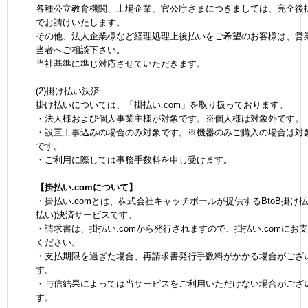
各種公立教育機関、上場企業、官公庁さまにつきましては、完全後
でお請けいたします。
その他、法人企業様など経理処理上後払いをご希望のお客様は、営
当者へご相談下さい。
当社基準に準じ対応させていただきます。
(2)掛け払い決済
掛け払いについては、「掛払い.com」を取り扱っております。
・法人様および個人事業主様が対象です。※個人様は対象外です。
・設置工事込みの場合のみ対象です。※機器のみご購入の場合は対
です。
・ご利用に際しては事務手数料を申し受けます。
【掛払い.comについて】
・掛払い.comとは、株式会社キャッチボールが提供するBtoB掛け払
払い)決済サービスです。
・請求書は、掛払い.comから発行されますので、掛払い.comにお
ください。
・支払期限を過ぎた場合、再請求書発行手数料がかかる場合がござ
す。
・与信結果によっては当サービスをご利用いただけない場合がござ
す。