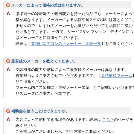
メーカーによって価格の差はありますか。
ほぼ同一の冷房能力・暖房能力を持った商品でも、メーカーによっ
格が異なります。メーカーによる品質や耐久性の違いはほとんどご
ませんので、いずれのメーカーをお選びいただいても品質にご満足
だけると存じます。 一方で、サービスやオプション、デザインにつ
はメーカーごとに特徴がございます。
詳細は【
業務用エアコンの「メーカー」比較一覧
】をご覧ください
最安値のメーカーを教えてください。
空調機器の能力や形状によって最安値のメーカーは異なります。
営業担当よりご案内させていただきますので、【
見積依頼フォーム
りご用命ください。
フォーム内ご希望欄に「最安メーカー希望」とご記載いただけます
りスムーズにご案内が可能です。
補助金を使うことはできますか。
内容によって使用できる場合があります。詳細は
こちら
のページを
認ください。
ご不明点がございましたら、担当営業へご相談ください。