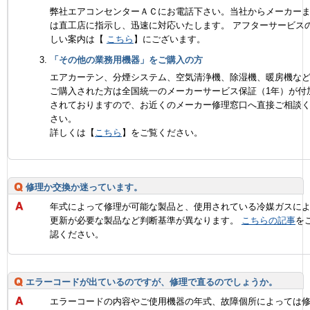
弊社エアコンセンターＡＣにお電話下さい。当社からメーカー
は直工店に指示し、迅速に対応いたします。 アフターサービス
しい案内は【
こちら
】にございます。
「その他の業務用機器」をご購入の方
エアカーテン、分煙システム、空気清浄機、除湿機、暖房機な
ご購入された方は全国統一のメーカーサービス保証（1年）が付
されておりますので、お近くのメーカー修理窓口へ直接ご相談
さい。
詳しくは【
こちら
】をご覧ください。
修理か交換か迷っています。
年式によって修理が可能な製品と、使用されている冷媒ガスに
更新が必要な製品など判断基準が異なります。
こちらの記事
を
認ください。
エラーコードが出ているのですが、修理で直るのでしょうか。
エラーコードの内容やご使用機器の年式、故障個所によっては