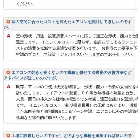
ください。
室の空間に合ったコストを抑えたエアコンを設計してほしいのです
が。
室の形状、用途、設置所要スペースに応じて適正な形状、能力と台
選定します。 イニシャルコストに限らず、空調ムラによるランニン
ストの浪費を低減する最適な提案を行います。 お客様のご要望を下
空調のプロとして設計・アドバイスいたしますのでお任せ下さい。
エアコンの効きが良くないので機種と併せて冷暖房の改善方法など
アドバイスがほしいのですが。
既存エアコンのご使用状況を確認し、形状・能力・台数の妥当性を
計いたします。 レイアウトの配置、ＰＣ等放熱機器の熱量と台数、
人員、西日の挿入から建物の構造までを考慮し適正な能力を選定い
ます。 イニシャルコスト（初期投資費用）の圧縮はもとより、機種
じた風向分布と個別制御によるゾーン空調、エアコン以外の空調負
低減など総合的に助言いたします。
工場に設置したいのですが、どのような機種を選択すれば良いので