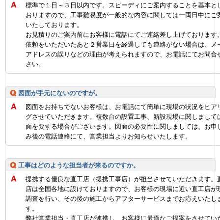
標準で１日～３日以内です。スピーディにご案内することを基本と
おりますので、工事難易度が一般的な内容に関しては一両日中にご
いたしております。
お見積りのご案内前にお客様に電話にてご連絡差し上げております
依頼をいただいたあと２営業日を経過しても連絡がない場合は、メ
アドレスの誤りなどの理由が考えられますので、お電話にてお問合
さい。
図面が手元にないのですが。
図面をお持ちでないお客様は、お電話にて簡単に現場の状況をヒア
グさせていただきます。複数台の設置工事、新設現場に関しまして
面を要する場合がございます。図面の必要性に関しましては、お申
み後の電話連絡にて、営業担当よりお知らせいたします。
工事はどのような担当者が来るのですか。
提携する優良な直工店（提携工事店）が担当させていただきます。
店は全国各地に設けておりますので、お客様の現場に近い直工店が
調査を行い、その後の施工からアフターサービスまでお応えいたし
す。
弊社営業担当・直工店が連携し、お客様に最適なご提案をさせてい