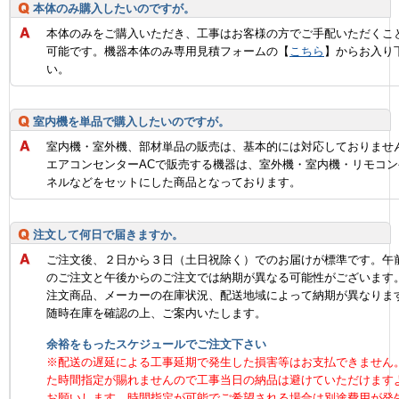
本体のみ購入したいのですが。
本体のみをご購入いただき、工事はお客様の方でご手配いただくこ
可能です。機器本体のみ専用見積フォームの【
こちら
】からお入り
い。
室内機を単品で購入したいのですが。
室内機・室外機、部材単品の販売は、基本的には対応しておりませ
エアコンセンターACで販売する機器は、室外機・室内機・リモコン
ネルなどをセットにした商品となっております。
注文して何日で届きますか。
ご注文後、２日から３日（土日祝除く）でのお届けが標準です。午
のご注文と午後からのご注文では納期が異なる可能性がございます
注文商品、メーカーの在庫状況、配送地域によって納期が異なりま
随時在庫を確認の上、ご案内いたします。
余裕をもったスケジュールでご注文下さい
※配送の遅延による工事延期で発生した損害等はお支払できません
た時間指定が賜れませんので工事当日の納品は避けていただけます
お願いします。時間指定が可能でご希望される場合は別途費用が発