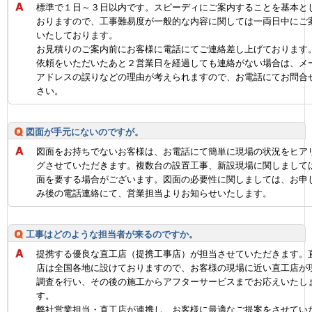
標準で１日～３日以内です。スピーディにご案内することを基本と
おりますので、工事難易度が一般的な内容に関しては一両日中にご
いたしております。
お見積りのご案内前にお客様に電話にてご連絡差し上げております
依頼をいただいたあと２営業日を経過しても連絡がない場合は、メ
アドレスの誤りなどの理由が考えられますので、お電話にてお問合
さい。
図面が手元にないのですが。
図面をお持ちでないお客様は、お電話にて簡単に現場の状況をヒア
グさせていただきます。複数台の設置工事、新設現場に関しまして
面を要する場合がございます。図面の必要性に関しましては、お申
み後の電話連絡にて、営業担当よりお知らせいたします。
工事はどのような担当者が来るのですか。
提携する優良な直工店（提携工事店）が担当させていただきます。
店は全国各地に設けておりますので、お客様の現場に近い直工店が
調査を行い、その後の施工からアフターサービスまでお応えいたし
す。
弊社営業担当・直工店が連携し、お客様に最適なご提案をさせてい