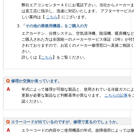
弊社エアコンセンターＡＣにお電話下さい。当社からメーカー
は直工店に指示し、迅速に対応いたします。 アフターサービス
しい案内は【
こちら
】にございます。
「その他の業務用機器」をご購入の方
エアカーテン、分煙システム、空気清浄機、除湿機、暖房機な
ご購入された方は全国統一のメーカーサービス保証（1年）が付
されておりますので、お近くのメーカー修理窓口へ直接ご相談
さい。
詳しくは【
こちら
】をご覧ください。
修理か交換か迷っています。
年式によって修理が可能な製品と、使用されている冷媒ガスに
更新が必要な製品など判断基準が異なります。
こちらの記事
を
認ください。
エラーコードが出ているのですが、修理で直るのでしょうか。
エラーコードの内容やご使用機器の年式、故障個所によっては