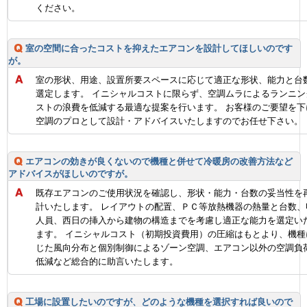
ください。
室の空間に合ったコストを抑えたエアコンを設計してほしいのです
が。
室の形状、用途、設置所要スペースに応じて適正な形状、能力と台
選定します。 イニシャルコストに限らず、空調ムラによるランニン
ストの浪費を低減する最適な提案を行います。 お客様のご要望を下
空調のプロとして設計・アドバイスいたしますのでお任せ下さい。
エアコンの効きが良くないので機種と併せて冷暖房の改善方法など
アドバイスがほしいのですが。
既存エアコンのご使用状況を確認し、形状・能力・台数の妥当性を
計いたします。 レイアウトの配置、ＰＣ等放熱機器の熱量と台数、
人員、西日の挿入から建物の構造までを考慮し適正な能力を選定い
ます。 イニシャルコスト（初期投資費用）の圧縮はもとより、機種
じた風向分布と個別制御によるゾーン空調、エアコン以外の空調負
低減など総合的に助言いたします。
工場に設置したいのですが、どのような機種を選択すれば良いので