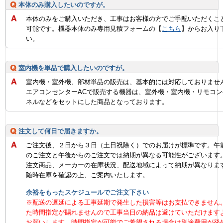
本体のみ購入したいのですが。
本体のみをご購入いただき、工事はお客様の方でご手配いただくこ
可能です。機器本体のみ専用見積フォームの【
こちら
】からお入り
い。
室内機を単品で購入したいのですが。
室内機・室外機、部材単品の販売は、基本的には対応しておりませ
エアコンセンターACで販売する機器は、室外機・室内機・リモコン
ネルなどをセットにした商品となっております。
注文して何日で届きますか。
ご注文後、２日から３日（土日祝除く）でのお届けが標準です。午
のご注文と午後からのご注文では納期が異なる可能性がございます
注文商品、メーカーの在庫状況、配送地域によって納期が異なりま
随時在庫を確認の上、ご案内いたします。
余裕をもったスケジュールでご注文下さい
※配送の遅延による工事延期で発生した損害等はお支払できません
た時間指定が賜れませんので工事当日の納品は避けていただけます
お願いします。時間指定が可能でご希望される場合は別途費用が発