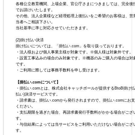
各種公立教育機関、上場企業、官公庁さまにつきましては、完全後
でお請けいたします。
その他、法人企業様など経理処理上後払いをご希望のお客様は、営
当者へご相談下さい。
当社基準に準じ対応させていただきます。
(2)掛け払い決済
掛け払いについては、「掛払い.com」を取り扱っております。
・法人様および個人事業主様が対象です。※個人様は対象外です。
・設置工事込みの場合のみ対象です。※機器のみご購入の場合は対
です。
・ご利用に際しては事務手数料を申し受けます。
【掛払い.comについて】
・掛払い.comとは、株式会社キャッチボールが提供するBtoB掛け払
払い)決済サービスです。
・請求書は、掛払い.comから発行されますので、掛払い.comにお
ください。
・支払期限を過ぎた場合、再請求書発行手数料がかかる場合がござ
す。
・与信結果によっては当サービスをご利用いただけない場合がござ
す。