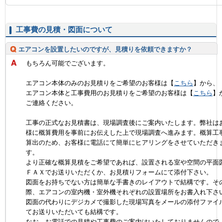
工事費の見積・図面について
エアコンを設置したいのですが、見積りを依頼できますか？
もちろん可能でございます。
エアコン本体のみのお見積りをご希望のお客様は【
こちら
】から、
エアコン本体と工事費用のお見積りをご希望のお客様は【
こちら
】
ご連絡ください。
工事の正式なお見積書は、現場調査後にご案内いたします。弊社は
様に概算費用を事前にお伝えした上で現場調査へ進みます。概算工
算出のため、お客様に電話にて簡単にヒアリングをさせていただき
す。
より正確な概算見積をご希望であれば、設置される室や空間の平面
ＦＡＸでお送りいただくか、お見積りフォームにて添付下さい。
図面をお持ちでない方は簡単な手書きのレイアウトで結構です。そ
際、エアコンの室内機・室外機それぞれの設置場所をお書入れ下さ
図面の代わりにデジカメで撮影した現場写真をメールの添付ファイ
てお送りいただいても結構です。
なお、お電話での見積や工事費のご案内はいたしておりませんので