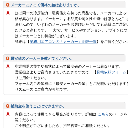
メーカーによって価格の差はありますか。
ほぼ同一の冷房能力・暖房能力を持った商品でも、メーカーによっ
格が異なります。メーカーによる品質や耐久性の違いはほとんどご
ませんので、いずれのメーカーをお選びいただいても品質にご満足
だけると存じます。 一方で、サービスやオプション、デザインにつ
はメーカーごとに特徴がございます。
詳細は【
業務用エアコンの「メーカー」比較一覧
】をご覧ください
最安値のメーカーを教えてください。
空調機器の能力や形状によって最安値のメーカーは異なります。
営業担当よりご案内させていただきますので、【
見積依頼フォーム
りご用命ください。
フォーム内ご希望欄に「最安メーカー希望」とご記載いただけます
りスムーズにご案内が可能です。
補助金を使うことはできますか。
内容によって使用できる場合があります。詳細は
こちら
のページを
認ください。
ご不明点がございましたら、担当営業へご相談ください。