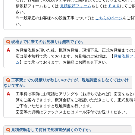
積依頼フォームもしくは
見積依頼フォーム
もしくは
ＦＡＸ
にてご
さい。
※一般家庭のお客様への設置工事については
こちらのページ
をご覧
い。
現地までに来てのお見積りは無料ですか。
お見積依頼を頂いた後、概算お見積、現場下見、正式お見積までの
応は基本無料で承っております。お見積のご依頼は、【
見積依頼フ
ム
】にて承っております。お気軽にお問合せ下さい。
工事費までの見積りが欲しいのですが、現地調査をしなくてはいけ
ないですか。
工事費は事前にお電話ヒアリングや（お持ちであれば）図面をもと
算をご案内できます。概算金額をご確認いただきまして、正式見積
ご下命いただきますと現地調査を行います。
図面等の資料はファックスまたはメール添付でお送りください。
見積依頼をして何日で見積書が届くのですか。