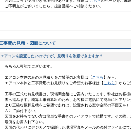
内容によって使用できる場合があります。詳細は
こちら
のページをご確
ご不明点がございましたら、担当営業へご相談ください。
工事費の見積・図面について
エアコンを設置したいのですが、見積りを依頼できますか？
もちろん可能でございます。
エアコン本体のみのお見積りをご希望のお客様は【
こちら
】から、
エアコン本体と工事費用のお見積りをご希望のお客様は【
こちら
】からご
工事の正式なお見積書は、現場調査後にご案内いたします。弊社はお客様
査へ進みます。概算工事費算出のため、お客様に電話にて簡単にヒアリン
より正確な概算見積をご希望であれば、設置される室や空間の平面図をＦ
ムにて添付下さい。
図面をお持ちでない方は簡単な手書きのレイアウトで結構です。その際、
場所をお書入れ下さい。
図面の代わりにデジカメで撮影した現場写真をメールの添付ファイルにて