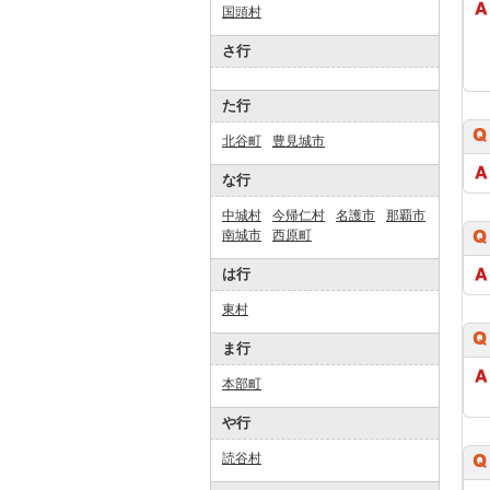
国頭村
さ行
た行
北谷町
豊見城市
な行
中城村
今帰仁村
名護市
那覇市
南城市
西原町
は行
東村
ま行
本部町
や行
読谷村