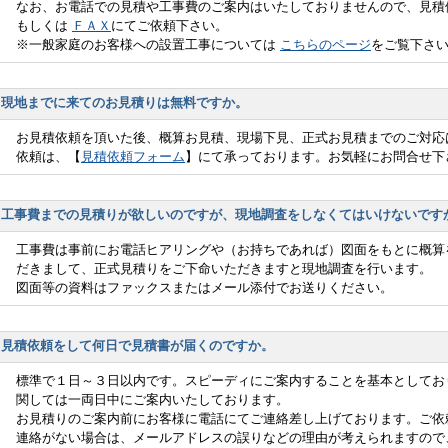
なお、お電話での見積や工事費のご案内はいたしておりませんので、見
もしくは
ＦＡＸ
にてご依頼下さい。
※一般家庭のお客様への設置工事については
こちらのページ
をご覧下さ
現地までに来てのお見積りは無料ですか。
お見積依頼を頂いた後、概算お見積、現場下見、正式お見積までのご対応
依頼は、【
見積依頼フォーム
】にて承っております。お気軽にお問合せ下
工事費までの見積りが欲しいのですが、現地調査をしなくてはいけないです
工事費は事前にお電話ヒアリングや（お持ちであれば）図面をもとに概算
だきまして、正式見積りをご下命いただきますと現地調査を行います。
図面等の資料はファックスまたはメール添付でお送りください。
見積依頼をして何日で見積書が届くのですか。
標準で１日～３日以内です。スピーディにご案内することを基本としてお
関しては一両日中にご案内いたしております。
お見積りのご案内前にお客様に電話にてご連絡差し上げております。ご依
連絡がない場合は、メールアドレスの誤りなどの理由が考えられますので