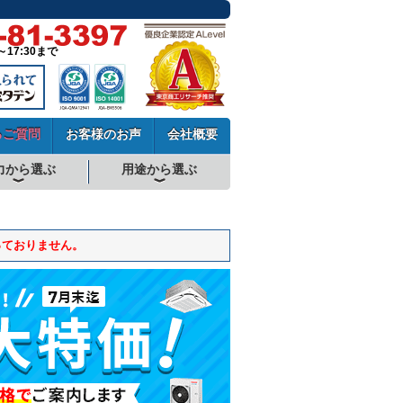
～17:30まで
るご質問
お客様のお声
会社概要
力から選ぶ
用途から選ぶ
厨房用エアコン
工場・設備用エアコン
学校用エアコン
農業用エアコン
ビル用マルチエアコン
中温用エアコン
寒冷地用エアコン
っておりません。