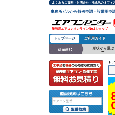
よくあるご質問・お問合せ - 沖縄県のオフィ
事務所ビルから特殊空調・設備用空
業務用エアコンオンラインNo.1ショップ
トップページ
ご利用ガイド
形状から選ぶ
天井カセット形4方
ラウンドフロー
天井吊形
床置形
壁掛形
天井カセット形2方
天井カセット形1方
ビルトイン形
天井埋込ダクト形
天井自在形
トッ