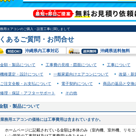
務用エアコンのご購入・設置工事に関しまして
くあるご質問・お問合せ
沖縄県内工事対応
沖縄県送料無料
金額・製品について
工事費の見積・図面について
工事について
機種選定・設計について
一般家庭向けエアコンについて
改築・新
ご注文全般・お支払について
電子契約について
商品の返品と交換
修理・保証・アフターサポート
その他
金額・製品について
業務用エアコンの価格には工事費用は含まれていますか。
ホームページに記載されている金額は本体のみ（室内機、室外機、リモコ
レン管等の工事部材及び工事費用は含みません。