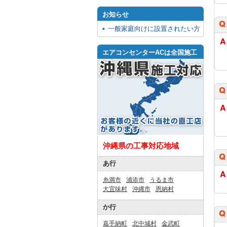
お知らせ
一般家庭向けに設置されたい方
エアコンセンターACは全国施工
沖縄県の工事対応地域
あ行
糸満市
浦添市
うるま市
大宜味村
沖縄市
恩納村
か行
嘉手納町
北中城村
金武町