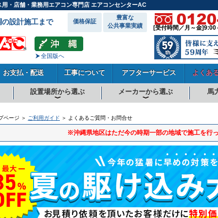
ス用・店舗・業務用エアコン専門店 エアコンセンターAC
豊富な
調の設計施工まで
価格保証
公共事業実績
[受付時間／月～金]9:00
全国版へ
お支払・配送
工事について
アフターサービス
よくあ
設置場所から選ぶ
メーカーから選ぶ
馬
向
向
向
事務所系
飲食店
商店・店舗
工場
倉庫・作業場
理・美容室
病院・医院
学校関係
宿泊施設
その他
ダイキンエアコン
東芝エアコン
三菱電機エアコン
日立エアコン
三菱重工エアコン
1.5馬力
1.8馬力
2馬力
2.3馬力
2.5馬力
3馬力
4馬力
5馬力
6馬力
8馬力
10馬力
12馬力
プページ ＞
ご利用ガイド
＞ よくあるご質問・お問合せ
※沖縄県地区はただ今の時期一部の地域で施工を行