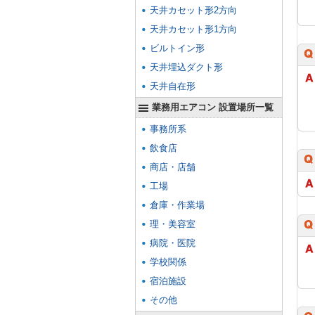
天井カセット形2方向
天井カセット形1方向
ビルトイン形
天井埋込ダクト形
天井自在形
業務用エアコン 設置場所一覧
事務所系
飲食店
商店・店舗
工場
倉庫・作業場
理・美容室
病院・医院
学校関係
宿泊施設
その他