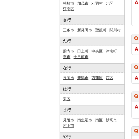
柏崎市
加茂市
刈羽村
北区
江南区
さ行
三条市
新発田市
聖籠町
関川村
た行
胎内市
田上町
中央区
津南町
燕市
十日町市
な行
長岡市
新潟市
西蒲区
西区
は行
東区
ま行
見附市
南魚沼市
南区
妙高市
村上市
や行