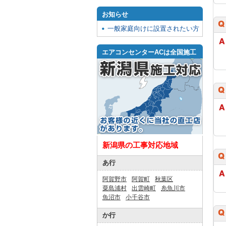
お知らせ
一般家庭向けに設置されたい方
エアコンセンターACは全国施工
新潟県の工事対応地域
あ行
阿賀野市
阿賀町
秋葉区
粟島浦村
出雲崎町
糸魚川市
魚沼市
小千谷市
か行