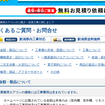
務用エアコンのご購入・設置工事に関しまして
くあるご質問・お問合せ
新潟県内工事対応
新潟県送料無料
金額・製品について
工事費の見積・図面について
工事について
機種選定・設計について
一般家庭向けエアコンについて
改築・新
ご注文全般・お支払について
電子契約について
商品の返品と交換
修理・保証・アフターサポート
その他
金額・製品について
業務用エアコンの価格には工事費用は含まれていますか。
ホームページに記載されている金額は本体のみ（室内機、室外機、リモコ
レン管等の工事部材及び工事費用は含みません。