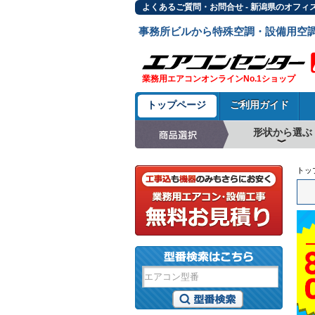
よくあるご質問・お問合せ - 新潟県のオフィ
事務所ビルから特殊空調・設備用空
業務用エアコンオンラインNo.1ショップ
トップページ
ご利用ガイド
形状から選ぶ
天井カセット形4方
ラウンドフロー
天井吊形
床置形
壁掛形
天井カセット形2方
天井カセット形1方
ビルトイン形
天井埋込ダクト形
天井自在形
トッ