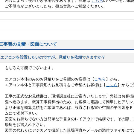
内容によって使用できる場合があります。詳細は
こちら
のページをご確
ご不明点がございましたら、担当営業へご相談ください。
工事費の見積・図面について
エアコンを設置したいのですが、見積りを依頼できますか？
もちろん可能でございます。
エアコン本体のみのお見積りをご希望のお客様は【
こちら
】から、
エアコン本体と工事費用のお見積りをご希望のお客様は【
こちら
】からご
工事の正式なお見積書は、現場調査後にご案内いたします。弊社はお客様
査へ進みます。概算工事費算出のため、お客様に電話にて簡単にヒアリン
より正確な概算見積をご希望であれば、設置される室や空間の平面図をＦ
ムにて添付下さい。
図面をお持ちでない方は簡単な手書きのレイアウトで結構です。その際、
場所をお書入れ下さい。
図面の代わりにデジカメで撮影した現場写真をメールの添付ファイルにて