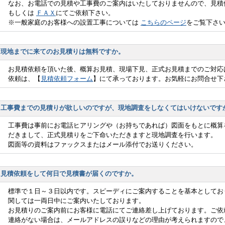
なお、お電話での見積や工事費のご案内はいたしておりませんので、見
もしくは
ＦＡＸ
にてご依頼下さい。
※一般家庭のお客様への設置工事については
こちらのページ
をご覧下さ
現地までに来てのお見積りは無料ですか。
お見積依頼を頂いた後、概算お見積、現場下見、正式お見積までのご対応
依頼は、【
見積依頼フォーム
】にて承っております。お気軽にお問合せ下
工事費までの見積りが欲しいのですが、現地調査をしなくてはいけないです
工事費は事前にお電話ヒアリングや（お持ちであれば）図面をもとに概算
だきまして、正式見積りをご下命いただきますと現地調査を行います。
図面等の資料はファックスまたはメール添付でお送りください。
見積依頼をして何日で見積書が届くのですか。
標準で１日～３日以内です。スピーディにご案内することを基本としてお
関しては一両日中にご案内いたしております。
お見積りのご案内前にお客様に電話にてご連絡差し上げております。ご依
連絡がない場合は、メールアドレスの誤りなどの理由が考えられますので