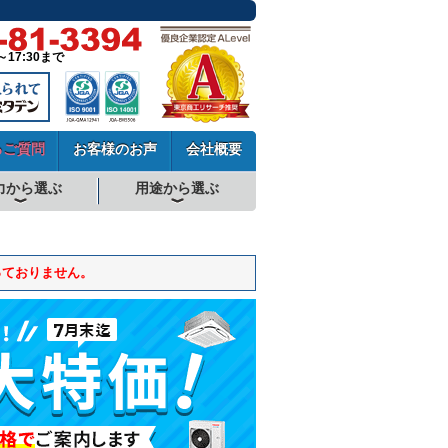
～17:30まで
るご質問
お客様のお声
会社概要
力から選ぶ
用途から選ぶ
厨房用エアコン
工場・設備用エアコン
学校用エアコン
農業用エアコン
ビル用マルチエアコン
中温用エアコン
寒冷地用エアコン
っておりません。