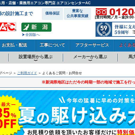
ス用・店舗・業務用エアコン専門店 エアコンセンターAC
豊富な
調の設計施工まで
価格保証
公共事業実績
[受付時間／月～金]9:00
全国版へ
お支払・配送
工事について
アフターサービス
よくあ
設置場所から選ぶ
メーカーから選ぶ
馬
向
向
向
事務所系
飲食店
商店・店舗
工場
倉庫・作業場
理・美容室
病院・医院
学校関係
宿泊施設
その他
ダイキンエアコン
東芝エアコン
三菱電機エアコン
日立エアコン
三菱重工エアコン
1.5馬力
1.8馬力
2馬力
2.3馬力
2.5馬力
3馬力
4馬力
5馬力
6馬力
8馬力
10馬力
12馬力
プページ ＞
ご利用ガイド
＞ よくあるご質問・お問合せ
※新潟県地区はただ今の時期一部の地域で施工を行