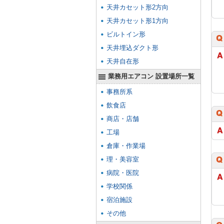
天井カセット形2方向
天井カセット形1方向
ビルトイン形
天井埋込ダクト形
天井自在形
業務用エアコン 設置場所一覧
事務所系
飲食店
商店・店舗
工場
倉庫・作業場
理・美容室
病院・医院
学校関係
宿泊施設
その他