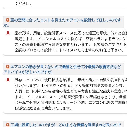
ください。
室の空間に合ったコストを抑えたエアコンを設計してほしいのです
が。
室の形状、用途、設置所要スペースに応じて適正な形状、能力と台
選定します。 イニシャルコストに限らず、空調ムラによるランニン
ストの浪費を低減する最適な提案を行います。 お客様のご要望を下
空調のプロとして設計・アドバイスいたしますのでお任せ下さい。
エアコンの効きが良くないので機種と併せて冷暖房の改善方法など
アドバイスがほしいのですが。
既存エアコンのご使用状況を確認し、形状・能力・台数の妥当性を
計いたします。 レイアウトの配置、ＰＣ等放熱機器の熱量と台数、
人員、西日の挿入から建物の構造までを考慮し適正な能力を選定い
ます。 イニシャルコスト（初期投資費用）の圧縮はもとより、機種
じた風向分布と個別制御によるゾーン空調、エアコン以外の空調負
低減など総合的に助言いたします。
工場に設置したいのですが、どのような機種を選択すれば良いので