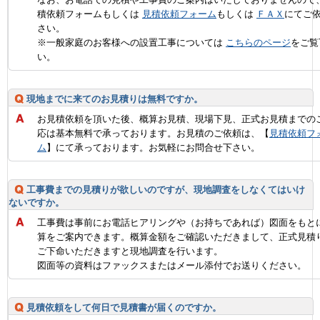
積依頼フォームもしくは
見積依頼フォーム
もしくは
ＦＡＸ
にてご
さい。
※一般家庭のお客様への設置工事については
こちらのページ
をご覧
い。
現地までに来てのお見積りは無料ですか。
お見積依頼を頂いた後、概算お見積、現場下見、正式お見積までの
応は基本無料で承っております。お見積のご依頼は、【
見積依頼フ
ム
】にて承っております。お気軽にお問合せ下さい。
工事費までの見積りが欲しいのですが、現地調査をしなくてはいけ
ないですか。
工事費は事前にお電話ヒアリングや（お持ちであれば）図面をもと
算をご案内できます。概算金額をご確認いただきまして、正式見積
ご下命いただきますと現地調査を行います。
図面等の資料はファックスまたはメール添付でお送りください。
見積依頼をして何日で見積書が届くのですか。