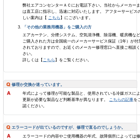
弊社エアコンセンターＡＣにお電話下さい。当社からメーカー
は直工店に指示し、迅速に対応いたします。 アフターサービス
しい案内は【
こちら
】にございます。
「その他の業務用機器」をご購入の方
エアカーテン、分煙システム、空気清浄機、除湿機、暖房機な
ご購入された方は全国統一のメーカーサービス保証（1年）が付
されておりますので、お近くのメーカー修理窓口へ直接ご相談
さい。
詳しくは【
こちら
】をご覧ください。
修理か交換か迷っています。
年式によって修理が可能な製品と、使用されている冷媒ガスに
更新が必要な製品など判断基準が異なります。
こちらの記事
を
認ください。
エラーコードが出ているのですが、修理で直るのでしょうか。
エラーコードの内容やご使用機器の年式、故障個所によっては