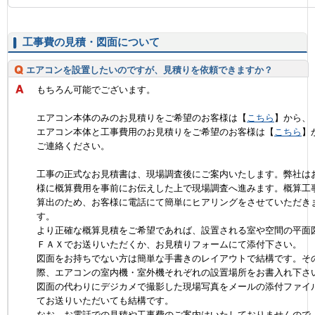
工事費の見積・図面について
エアコンを設置したいのですが、見積りを依頼できますか？
もちろん可能でございます。
エアコン本体のみのお見積りをご希望のお客様は【
こちら
】から、
エアコン本体と工事費用のお見積りをご希望のお客様は【
こちら
】
ご連絡ください。
工事の正式なお見積書は、現場調査後にご案内いたします。弊社は
様に概算費用を事前にお伝えした上で現場調査へ進みます。概算工
算出のため、お客様に電話にて簡単にヒアリングをさせていただき
す。
より正確な概算見積をご希望であれば、設置される室や空間の平面
ＦＡＸでお送りいただくか、お見積りフォームにて添付下さい。
図面をお持ちでない方は簡単な手書きのレイアウトで結構です。そ
際、エアコンの室内機・室外機それぞれの設置場所をお書入れ下さ
図面の代わりにデジカメで撮影した現場写真をメールの添付ファイ
てお送りいただいても結構です。
なお、お電話での見積や工事費のご案内はいたしておりませんので