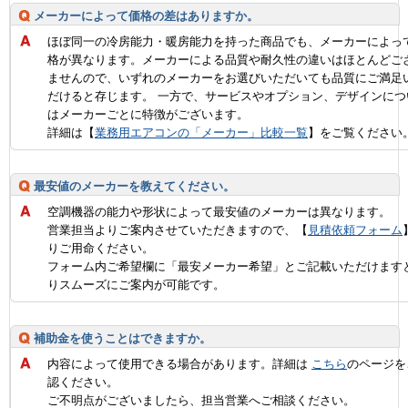
メーカーによって価格の差はありますか。
ほぼ同一の冷房能力・暖房能力を持った商品でも、メーカーによっ
格が異なります。メーカーによる品質や耐久性の違いはほとんどご
ませんので、いずれのメーカーをお選びいただいても品質にご満足
だけると存じます。 一方で、サービスやオプション、デザインにつ
はメーカーごとに特徴がございます。
詳細は【
業務用エアコンの「メーカー」比較一覧
】をご覧ください
最安値のメーカーを教えてください。
空調機器の能力や形状によって最安値のメーカーは異なります。
営業担当よりご案内させていただきますので、【
見積依頼フォーム
りご用命ください。
フォーム内ご希望欄に「最安メーカー希望」とご記載いただけます
りスムーズにご案内が可能です。
補助金を使うことはできますか。
内容によって使用できる場合があります。詳細は
こちら
のページを
認ください。
ご不明点がございましたら、担当営業へご相談ください。