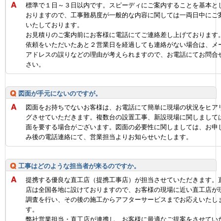
標準で１日～３日以内です。スピーディにご案内することを基本と
おりますので、工事難易度が一般的な内容に関しては一両日中にご
いたしております。
お見積りのご案内前にお客様に電話にてご連絡差し上げております
依頼をいただいたあと２営業日を経過しても連絡がない場合は、メ
アドレスの誤りなどの理由が考えられますので、お電話にてお問合
さい。
図面が手元にないのですが。
図面をお持ちでないお客様は、お電話にて簡単に現場の状況をヒア
グさせていただきます。複数台の設置工事、新設現場に関しまして
面を要する場合がございます。図面の必要性に関しましては、お申
み後の電話連絡にて、営業担当よりお知らせいたします。
工事はどのような担当者が来るのですか。
提携する優良な直工店（提携工事店）が担当させていただきます。
店は全国各地に設けておりますので、お客様の現場に近い直工店が
調査を行い、その後の施工からアフターサービスまでお応えいたし
す。
弊社営業担当・直工店が連携し、お客様に最適なご提案をさせてい