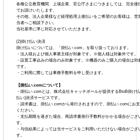
各種公立教育機関、上場企業、官公庁さまにつきましては、完全後
でお請けいたします。
その他、法人企業様など経理処理上後払いをご希望のお客様は、営
当者へご相談下さい。
当社基準に準じ対応させていただきます。
(2)掛け払い決済
掛け払いについては、「掛払い.com」を取り扱っております。
・法人様および個人事業主様が対象です。※個人様は対象外です。
・設置工事込みの場合のみ対象です。※機器のみご購入の場合は対
です。
・ご利用に際しては事務手数料を申し受けます。
【掛払い.comについて】
・掛払い.comとは、株式会社キャッチボールが提供するBtoB掛け払
払い)決済サービスです。
・請求書は、掛払い.comから発行されますので、掛払い.comにお
ください。
・支払期限を過ぎた場合、再請求書発行手数料がかかる場合がござ
す。
・与信結果によっては当サービスをご利用いただけない場合がござ
す。