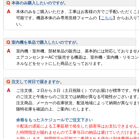
本体のみ購入したいのですが。
本体のみをご購入いただき、工事はお客様の方でご手配いただくこ
可能です。機器本体のみ専用見積フォームの【
こちら
】からお入り
い。
室内機を単品で購入したいのですが。
室内機・室外機、部材単品の販売は、基本的には対応しておりませ
エアコンセンターACで販売する機器は、室外機・室内機・リモコン
ネルなどをセットにした商品となっております。
注文して何日で届きますか。
ご注文後、２日から３日（土日祝除く）でのお届けが標準です。午
のご注文と午後からのご注文では納期が異なる可能性がございます
注文商品、メーカーの在庫状況、配送地域によって納期が異なりま
随時在庫を確認の上、ご案内いたします。
余裕をもったスケジュールでご注文下さい
※配送の遅延による工事延期で発生した損害等はお支払できません
た時間指定が賜れませんので工事当日の納品は避けていただけます
お願いします。時間指定が可能でご希望される場合は別途費用が発