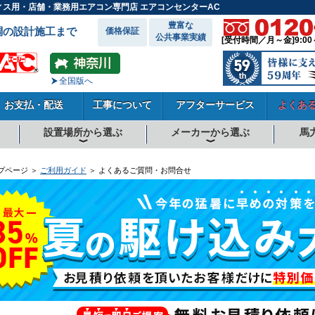
ィス用・店舗・業務用エアコン専門店 エアコンセンターAC
豊富な
調の設計施工まで
価格保証
公共事業実績
[受付時間／月～金]9:00
全国版へ
お支払・配送
工事について
アフターサービス
よくあ
設置場所から選ぶ
メーカーから選ぶ
馬
向
向
向
事務所系
飲食店
商店・店舗
工場
倉庫・作業場
理・美容室
病院・医院
学校関係
宿泊施設
その他
ダイキンエアコン
東芝エアコン
三菱電機エアコン
日立エアコン
三菱重工エアコン
1.5馬力
1.8馬力
2馬力
2.3馬力
2.5馬力
3馬力
4馬力
5馬力
6馬力
8馬力
10馬力
12馬力
プページ ＞
ご利用ガイド
＞ よくあるご質問・お問合せ