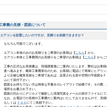
工事費の見積・図面について
エアコンを設置したいのですが、見積りを依頼できますか？
もちろん可能でございます。
エアコン本体のみのお見積りをご希望のお客様は【
こちら
】から、
エアコン本体と工事費用のお見積りをご希望のお客様は【
こちら
】からご
工事の正式なお見積書は、現場調査後にご案内いたします。弊社はお客様
査へ進みます。概算工事費算出のため、お客様に電話にて簡単にヒアリン
より正確な概算見積をご希望であれば、設置される室や空間の平面図をＦ
ムにて添付下さい。
図面をお持ちでない方は簡単な手書きのレイアウトで結構です。その際、
場所をお書入れ下さい。
図面の代わりにデジカメで撮影した現場写真をメールの添付ファイルにて
なお、お電話での見積や工事費のご案内はいたしておりませんので、見
もしくは
ＦＡＸ
にてご依頼下さい。