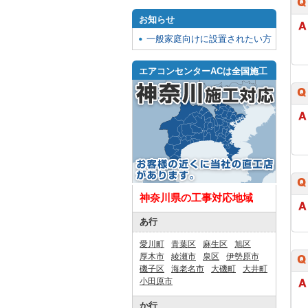
お知らせ
一般家庭向けに設置されたい方
エアコンセンターACは全国施工
神奈川県の工事対応地域
あ行
愛川町
青葉区
麻生区
旭区
厚木市
綾瀬市
泉区
伊勢原市
磯子区
海老名市
大磯町
大井町
小田原市
か行