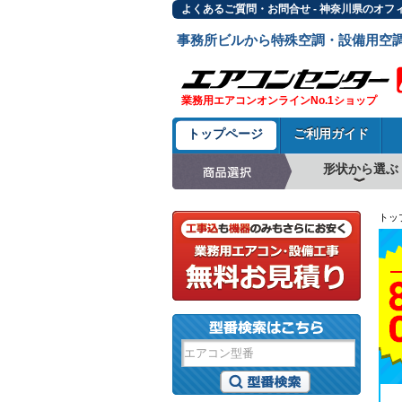
よくあるご質問・お問合せ - 神奈川県のオフ
事務所ビルから特殊空調・設備用空
業務用エアコンオンラインNo.1ショップ
トップページ
ご利用ガイド
形状から選ぶ
天井カセット形4方
ラウンドフロー
天井吊形
床置形
壁掛形
天井カセット形2方
天井カセット形1方
ビルトイン形
天井埋込ダクト形
天井自在形
トッ