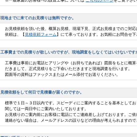
※一般家庭のお客様への設置工事については
こちらのページ
をご覧下さ
現地までに来てのお見積りは無料ですか。
お見積依頼を頂いた後、概算お見積、現場下見、正式お見積までのご対応
依頼は、【
見積依頼フォーム
】にて承っております。お気軽にお問合せ下
工事費までの見積りが欲しいのですが、現地調査をしなくてはいけないです
工事費は事前にお電話ヒアリングや（お持ちであれば）図面をもとに概算
だきまして、正式見積りをご下命いただきますと現地調査を行います。
図面等の資料はファックスまたはメール添付でお送りください。
見積依頼をして何日で見積書が届くのですか。
標準で１日～３日以内です。スピーディにご案内することを基本としてお
関しては一両日中にご案内いたしております。
お見積りのご案内前にお客様に電話にてご連絡差し上げております。ご依
連絡がない場合は、メールアドレスの誤りなどの理由が考えられますので