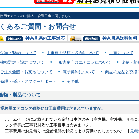
務用エアコンのご購入・設置工事に関しまして
くあるご質問・お問合せ
神奈川県内工事対応
神奈川県送料無料
金額・製品について
工事費の見積・図面について
工事について
機種選定・設計について
一般家庭向けエアコンについて
改築・新
ご注文全般・お支払について
電子契約について
商品の返品と交換
修理・保証・アフターサポート
その他
金額・製品について
業務用エアコンの価格には工事費用は含まれていますか。
ホームページに記載されている金額は本体のみ（室内機、室外機、リモコ
レン管等の工事部材及び工事費用は含みません。
工事費用のお見積りは設置場所の状況により変動いたしますので、【
見積