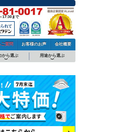
～17:30まで
るご質問
お客様のお声
会社概要
力から選ぶ
用途から選ぶ
厨房用エアコン
工場・設備用エアコン
学校用エアコン
農業用エアコン
ビル用マルチエアコン
中温用エアコン
寒冷地用エアコン