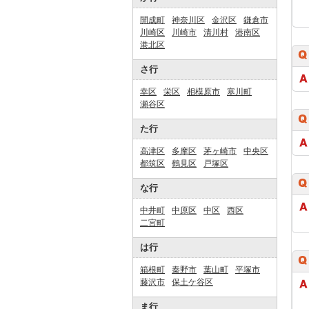
開成町
神奈川区
金沢区
鎌倉市
川崎区
川崎市
清川村
港南区
港北区
さ行
幸区
栄区
相模原市
寒川町
瀬谷区
た行
高津区
多摩区
茅ヶ崎市
中央区
都筑区
鶴見区
戸塚区
な行
中井町
中原区
中区
西区
二宮町
は行
箱根町
秦野市
葉山町
平塚市
藤沢市
保土ケ谷区
ま行