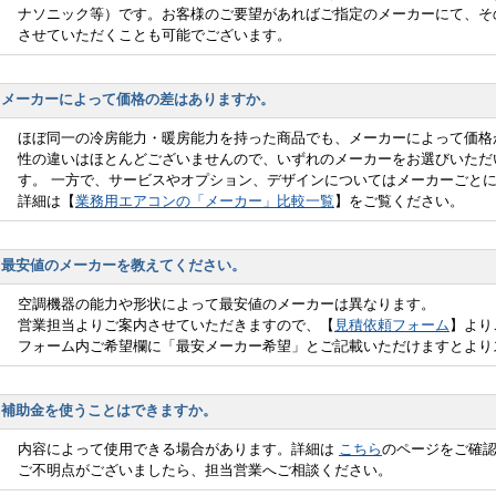
ナソニック等）です。お客様のご要望があればご指定のメーカーにて、そ
させていただくことも可能でございます。
メーカーによって価格の差はありますか。
ほぼ同一の冷房能力・暖房能力を持った商品でも、メーカーによって価格
性の違いはほとんどございませんので、いずれのメーカーをお選びいただ
す。 一方で、サービスやオプション、デザインについてはメーカーごと
詳細は【
業務用エアコンの「メーカー」比較一覧
】をご覧ください。
最安値のメーカーを教えてください。
空調機器の能力や形状によって最安値のメーカーは異なります。
営業担当よりご案内させていただきますので、【
見積依頼フォーム
】より
フォーム内ご希望欄に「最安メーカー希望」とご記載いただけますとより
補助金を使うことはできますか。
内容によって使用できる場合があります。詳細は
こちら
のページをご確
ご不明点がございましたら、担当営業へご相談ください。