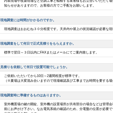
内装現場や改築現場など空調工事と輻輳する業者様もお立合いいただく場
知らせがありますので、お客様の方でご手配をお願いします。
現地調査には時間がかかるのですか。
現地調査はおおむね３０分程度です。天井内や屋上の状況確認が必要な現
現地調査をして何日で正式見積りをもらえますか。
標準で翌日～３日以内にFAXまたはメールにてご案内致します。
見積りを依頼して何日で設置可能でしょうか。
ご依頼いただいてから10日～2週間程度が標準です。
（※夏場は大変混み合いますので現場確認及び工事までお時間を要する場
現地調査時に準備するものはありますか。
室外機置場の鍵の開錠、室外機の設置場所が共有部分の場合などは管理会
前にお声がけ下さい。なお電気系統の確認のため、分電盤の位置が必要で