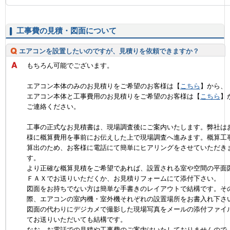
工事費の見積・図面について
エアコンを設置したいのですが、見積りを依頼できますか？
もちろん可能でございます。
エアコン本体のみのお見積りをご希望のお客様は【
こちら
】から、
エアコン本体と工事費用のお見積りをご希望のお客様は【
こちら
】
ご連絡ください。
工事の正式なお見積書は、現場調査後にご案内いたします。弊社は
様に概算費用を事前にお伝えした上で現場調査へ進みます。概算工
算出のため、お客様に電話にて簡単にヒアリングをさせていただき
す。
より正確な概算見積をご希望であれば、設置される室や空間の平面
ＦＡＸでお送りいただくか、お見積りフォームにて添付下さい。
図面をお持ちでない方は簡単な手書きのレイアウトで結構です。そ
際、エアコンの室内機・室外機それぞれの設置場所をお書入れ下さ
図面の代わりにデジカメで撮影した現場写真をメールの添付ファイ
てお送りいただいても結構です。
なお、お電話での見積や工事費のご案内はいたしておりませんので