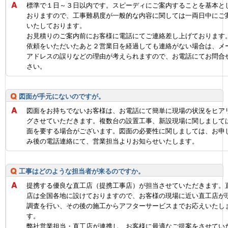
標準で１日～３日以内です。スピーディにご案内することを基本と
おりますので、工事難易度が一般的な内容に関しては一両日中にご
いたしております。
お見積りのご案内前にお客様に電話にてご連絡差し上げております
依頼をいただいたあと２営業日を経過しても連絡がない場合は、メ
アドレスの誤りなどの理由が考えられますので、お電話にてお問合
さい。
図面が手元にないのですが。
図面をお持ちでないお客様は、お電話にて簡単に現場の状況をヒア
グさせていただきます。複数台の設置工事、新設現場に関しまして
面を要する場合がございます。図面の必要性に関しましては、お申
み後の電話連絡にて、営業担当よりお知らせいたします。
工事はどのような担当者が来るのですか。
提携する優良な直工店（提携工事店）が担当させていただきます。
店は全国各地に設けておりますので、お客様の現場に近い直工店が
調査を行い、その後の施工からアフターサービスまでお応えいたし
す。
弊社営業担当・直工店が連携し、お客様に最適なご提案をさせてい