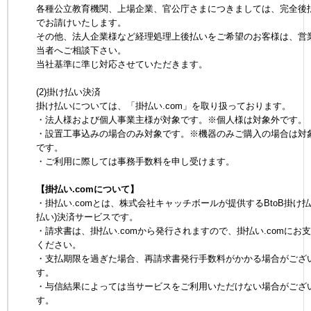
各種公立教育機関、上場企業、官公庁さまにつきましては、完全後
でお請けいたします。
その他、法人企業様など経理処理上後払いをご希望のお客様は、営
当者へご相談下さい。
当社基準に準じ対応させていただきます。
(2)掛け払い決済
掛け払いについては、「掛払い.com」を取り扱っております。
・法人様および個人事業主様が対象です。※個人様は対象外です。
・設置工事込みの場合のみ対象です。※機器のみご購入の場合は対
です。
・ご利用に際しては事務手数料を申し受けます。
【掛払い.comについて】
・掛払い.comとは、株式会社キャッチボールが提供するBtoB掛け払
払い)決済サービスです。
・請求書は、掛払い.comから発行されますので、掛払い.comにお
ください。
・支払期限を過ぎた場合、再請求書発行手数料がかかる場合がござ
す。
・与信結果によっては当サービスをご利用いただけない場合がござ
す。