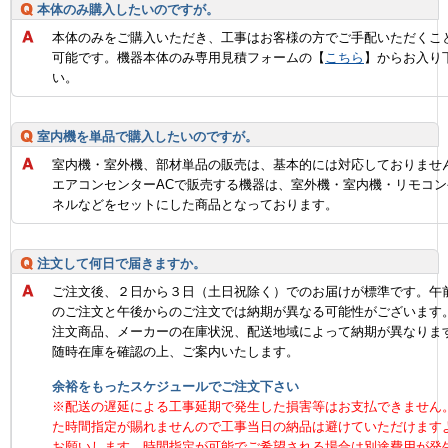
本体のみ購入したいのですが。
本体のみをご購入いただき、工事はお客様の方でご手配いただくこ
可能です。機器本体のみ専用見積フォームの【
こちら
】からお入り
い。
室内機を単品で購入したいのですが。
室内機・室外機、部材単品の販売は、基本的には対応しておりませ
エアコンセンターACで販売する機器は、室外機・室内機・リモコン
ネルなどをセットにした商品となっております。
注文して何日で届きますか。
ご注文後、２日から３日（土日祝除く）でのお届けが標準です。午
のご注文と午後からのご注文では納期が異なる可能性がございます
注文商品、メーカーの在庫状況、配送地域によって納期が異なりま
随時在庫を確認の上、ご案内いたします。
余裕をもったスケジュールでご注文下さい
※配送の遅延による工事延期で発生した損害等はお支払できません
た時間指定が賜れませんので工事当日の納品は避けていただけます
お願いします。時間指定が可能でご希望される場合は別途費用が発