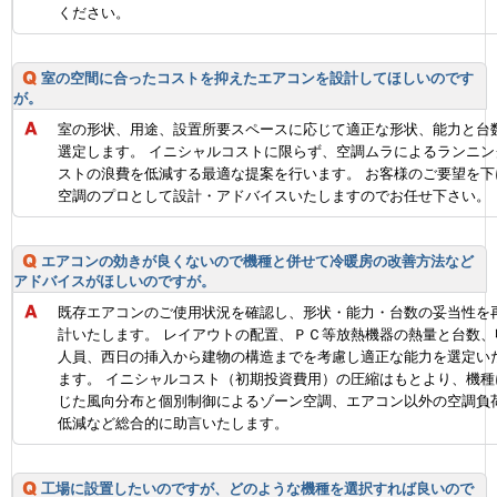
ください。
室の空間に合ったコストを抑えたエアコンを設計してほしいのです
が。
室の形状、用途、設置所要スペースに応じて適正な形状、能力と台
選定します。 イニシャルコストに限らず、空調ムラによるランニン
ストの浪費を低減する最適な提案を行います。 お客様のご要望を下
空調のプロとして設計・アドバイスいたしますのでお任せ下さい。
エアコンの効きが良くないので機種と併せて冷暖房の改善方法など
アドバイスがほしいのですが。
既存エアコンのご使用状況を確認し、形状・能力・台数の妥当性を
計いたします。 レイアウトの配置、ＰＣ等放熱機器の熱量と台数、
人員、西日の挿入から建物の構造までを考慮し適正な能力を選定い
ます。 イニシャルコスト（初期投資費用）の圧縮はもとより、機種
じた風向分布と個別制御によるゾーン空調、エアコン以外の空調負
低減など総合的に助言いたします。
工場に設置したいのですが、どのような機種を選択すれば良いので