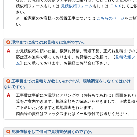
積依頼フォームもしくは
見積依頼フォーム
もしくは
ＦＡＸ
にてご
さい。
※一般家庭のお客様への設置工事については
こちらのページ
をご覧
い。
現地までに来てのお見積りは無料ですか。
お見積依頼を頂いた後、概算お見積、現場下見、正式お見積までの
応は基本無料で承っております。お見積のご依頼は、【
見積依頼フ
ム
】にて承っております。お気軽にお問合せ下さい。
工事費までの見積りが欲しいのですが、現地調査をしなくてはいけ
ないですか。
工事費は事前にお電話ヒアリングや（お持ちであれば）図面をもと
算をご案内できます。概算金額をご確認いただきまして、正式見積
ご下命いただきますと現地調査を行います。
図面等の資料はファックスまたはメール添付でお送りください。
見積依頼をして何日で見積書が届くのですか。