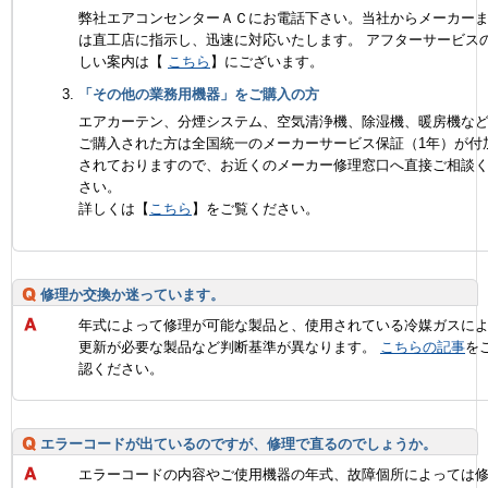
弊社エアコンセンターＡＣにお電話下さい。当社からメーカー
は直工店に指示し、迅速に対応いたします。 アフターサービス
しい案内は【
こちら
】にございます。
「その他の業務用機器」をご購入の方
エアカーテン、分煙システム、空気清浄機、除湿機、暖房機な
ご購入された方は全国統一のメーカーサービス保証（1年）が付
されておりますので、お近くのメーカー修理窓口へ直接ご相談
さい。
詳しくは【
こちら
】をご覧ください。
修理か交換か迷っています。
年式によって修理が可能な製品と、使用されている冷媒ガスに
更新が必要な製品など判断基準が異なります。
こちらの記事
を
認ください。
エラーコードが出ているのですが、修理で直るのでしょうか。
エラーコードの内容やご使用機器の年式、故障個所によっては