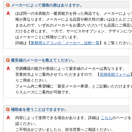
メーカーによって価格の差はありますか。
ほぼ同一の冷房能力・暖房能力を持った商品でも、メーカーによっ
格が異なります。メーカーによる品質や耐久性の違いはほとんどご
ませんので、いずれのメーカーをお選びいただいても品質にご満足
だけると存じます。 一方で、サービスやオプション、デザインにつ
はメーカーごとに特徴がございます。
詳細は【
業務用エアコンの「メーカー」比較一覧
】をご覧ください
最安値のメーカーを教えてください。
空調機器の能力や形状によって最安値のメーカーは異なります。
営業担当よりご案内させていただきますので、【
見積依頼フォーム
りご用命ください。
フォーム内ご希望欄に「最安メーカー希望」とご記載いただけます
りスムーズにご案内が可能です。
補助金を使うことはできますか。
内容によって使用できる場合があります。詳細は
こちら
のページを
認ください。
ご不明点がございましたら、担当営業へご相談ください。