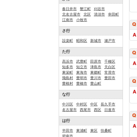
春日井市
蟹江町
刈谷市
北名古屋市
北区
清須市
幸田町
江南市
小牧市
さ行
設楽町
昭和区
新城市
瀬戸市
た行
高浜市
武豊町
田原市
千種区
知多市
知立市
津島市
天白区
東栄町
東海市
東郷町
常滑市
飛島村
豊明市
豊川市
豊田市
豊根村
豊橋市
豊山町
な行
中川区
中村区
中区
長久手市
名古屋市
西尾市
西区
日進市
は行
半田市
東浦町
東区
扶桑町
碧南市