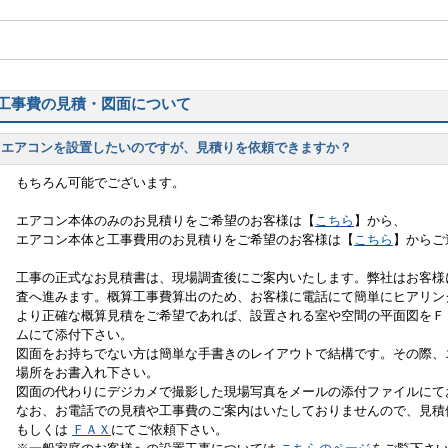
工事費の見積・図面について
エアコンを設置したいのですが、見積りを依頼できますか？
もちろん可能でございます。
エアコン本体のみのお見積りをご希望のお客様は【
こちら
】から、
エアコン本体と工事費用のお見積りをご希望のお客様は【
こちら
】からご
工事の正式なお見積書は、現場調査後にご案内いたします。弊社はお客様
査へ進みます。概算工事費算出のため、お客様に電話にて簡単にヒアリン
より正確な概算見積をご希望であれば、設置される室や空間の平面図をＦ
ムにて添付下さい。
図面をお持ちでない方は簡単な手書きのレイアウトで結構です。その際、
場所をお書入れ下さい。
図面の代わりにデジカメで撮影した現場写真をメールの添付ファイルにて
なお、お電話での見積や工事費のご案内はいたしておりませんので、見
もしくは
ＦＡＸ
にてご依頼下さい。