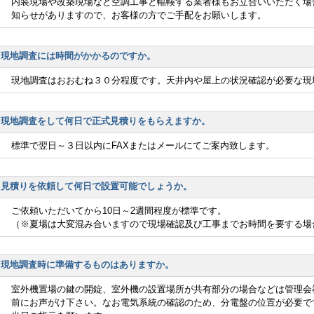
内装現場や改築現場など空調工事と輻輳する業者様もお立合いいただく場
知らせがありますので、お客様の方でご手配をお願いします。
現地調査には時間がかかるのですか。
現地調査はおおむね３０分程度です。天井内や屋上の状況確認が必要な現
現地調査をして何日で正式見積りをもらえますか。
標準で翌日～３日以内にFAXまたはメールにてご案内致します。
見積りを依頼して何日で設置可能でしょうか。
ご依頼いただいてから10日～2週間程度が標準です。
（※夏場は大変混み合いますので現場確認及び工事までお時間を要する場
現地調査時に準備するものはありますか。
室外機置場の鍵の開錠、室外機の設置場所が共有部分の場合などは管理会
前にお声がけ下さい。なお電気系統の確認のため、分電盤の位置が必要で