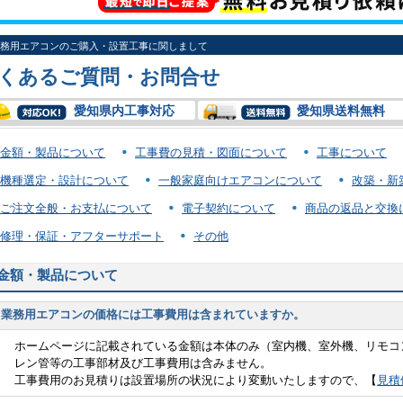
務用エアコンのご購入・設置工事に関しまして
くあるご質問・お問合せ
愛知県内工事対応
愛知県送料無料
金額・製品について
工事費の見積・図面について
工事について
機種選定・設計について
一般家庭向けエアコンについて
改築・新
ご注文全般・お支払について
電子契約について
商品の返品と交換
修理・保証・アフターサポート
その他
金額・製品について
業務用エアコンの価格には工事費用は含まれていますか。
ホームページに記載されている金額は本体のみ（室内機、室外機、リモコ
レン管等の工事部材及び工事費用は含みません。
工事費用のお見積りは設置場所の状況により変動いたしますので、【
見積