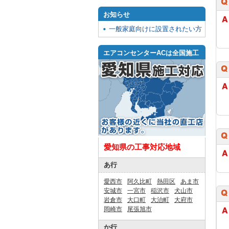
お知らせ
一般家庭向けに設置されたい方
エアコンセンターACは全国施工
愛知県の工事対応地域
あ行
愛西市
阿久比町
熱田区
あま市
安城市
一宮市
稲沢市
犬山市
岩倉市
大口町
大治町
大府市
岡崎市
尾張旭市
か行