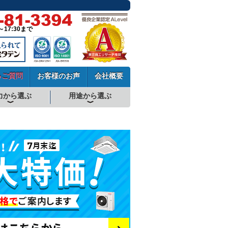
～17:30まで
るご質問
お客様のお声
会社概要
力から選ぶ
用途から選ぶ
厨房用エアコン
工場・設備用エアコン
学校用エアコン
農業用エアコン
ビル用マルチエアコン
中温用エアコン
寒冷地用エアコン