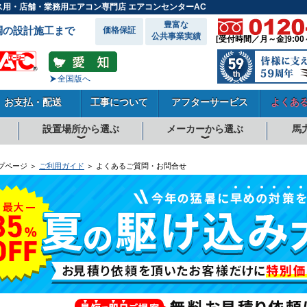
ス用・店舗・業務用エアコン専門店 エアコンセンターAC
豊富な
調の設計施工まで
価格保証
公共事業実績
[受付時間／月～金]9:00
全国版へ
お支払・配送
工事について
アフターサービス
よくあ
設置場所から選ぶ
メーカーから選ぶ
馬
向
向
向
事務所系
飲食店
商店・店舗
工場
倉庫・作業場
理・美容室
病院・医院
学校関係
宿泊施設
その他
ダイキンエアコン
東芝エアコン
三菱電機エアコン
日立エアコン
三菱重工エアコン
1.5馬力
1.8馬力
2馬力
2.3馬力
2.5馬力
3馬力
4馬力
5馬力
6馬力
8馬力
10馬力
12馬力
プページ ＞
ご利用ガイド
＞ よくあるご質問・お問合せ