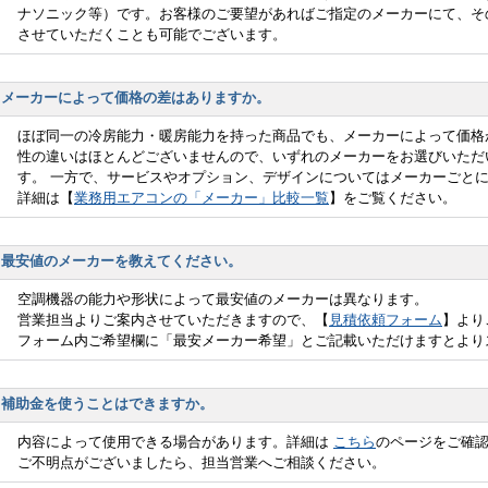
ナソニック等）です。お客様のご要望があればご指定のメーカーにて、そ
させていただくことも可能でございます。
メーカーによって価格の差はありますか。
ほぼ同一の冷房能力・暖房能力を持った商品でも、メーカーによって価格
性の違いはほとんどございませんので、いずれのメーカーをお選びいただ
す。 一方で、サービスやオプション、デザインについてはメーカーごと
詳細は【
業務用エアコンの「メーカー」比較一覧
】をご覧ください。
最安値のメーカーを教えてください。
空調機器の能力や形状によって最安値のメーカーは異なります。
営業担当よりご案内させていただきますので、【
見積依頼フォーム
】より
フォーム内ご希望欄に「最安メーカー希望」とご記載いただけますとより
補助金を使うことはできますか。
内容によって使用できる場合があります。詳細は
こちら
のページをご確
ご不明点がございましたら、担当営業へご相談ください。