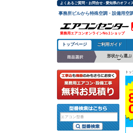
よくあるご質問・お問合せ - 愛知県のオフィ
事務所ビルから特殊空調・設備用空
業務用エアコンオンラインNo.1ショップ
トップページ
ご利用ガイド
形状から選ぶ
天井カセット形4方
ラウンドフロー
天井吊形
床置形
壁掛形
天井カセット形2方
天井カセット形1方
ビルトイン形
天井埋込ダクト形
天井自在形
トッ