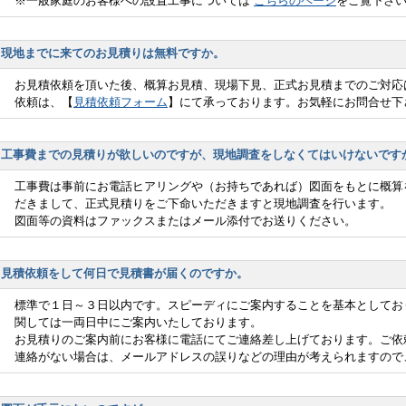
※一般家庭のお客様への設置工事については
こちらのページ
をご覧下さ
現地までに来てのお見積りは無料ですか。
お見積依頼を頂いた後、概算お見積、現場下見、正式お見積までのご対応
依頼は、【
見積依頼フォーム
】にて承っております。お気軽にお問合せ下
工事費までの見積りが欲しいのですが、現地調査をしなくてはいけないです
工事費は事前にお電話ヒアリングや（お持ちであれば）図面をもとに概算
だきまして、正式見積りをご下命いただきますと現地調査を行います。
図面等の資料はファックスまたはメール添付でお送りください。
見積依頼をして何日で見積書が届くのですか。
標準で１日～３日以内です。スピーディにご案内することを基本としてお
関しては一両日中にご案内いたしております。
お見積りのご案内前にお客様に電話にてご連絡差し上げております。ご依
連絡がない場合は、メールアドレスの誤りなどの理由が考えられますので