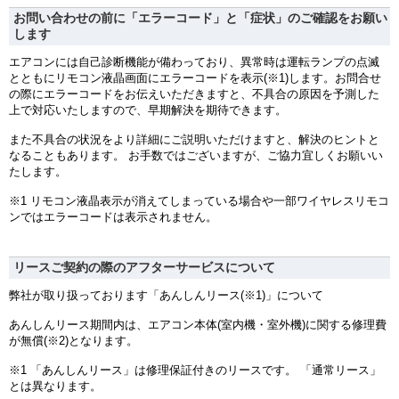
お問い合わせの前に「エラーコード」と「症状」のご確認をお願い
します
エアコンには自己診断機能が備わっており、異常時は運転ランプの点滅
とともにリモコン液晶画面にエラーコードを表示(※1)します。お問合せ
の際にエラーコードをお伝えいただきますと、不具合の原因を予測した
上で対応いたしますので、早期解決を期待できます。
また不具合の状況をより詳細にご説明いただけますと、解決のヒントと
なることもあります。 お手数ではございますが、ご協力宜しくお願いい
たします。
※1 リモコン液晶表示が消えてしまっている場合や一部ワイヤレスリモコ
ンではエラーコードは表示されません。
リースご契約の際のアフターサービスについて
弊社が取り扱っております「あんしんリース(※1)」について
あんしんリース期間内は、エアコン本体(室内機・室外機)に関する修理費
が無償(※2)となります。
※1 「あんしんリース」は修理保証付きのリースです。 「通常リース」
とは異なります。