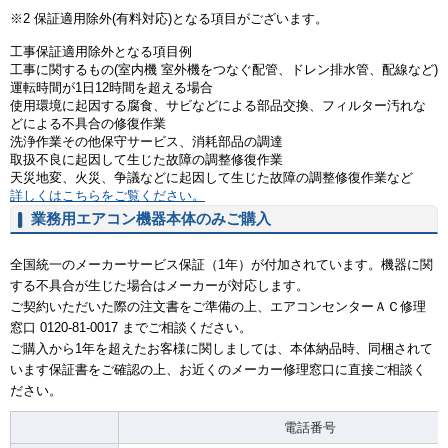
※2 保証適用除外(有料対応)となる項目がございます。
工事保証適用除外となる項目例
工事に関するもの(室内機 室外機をつなぐ配管、ドレン排水管、配線など)
運転時間が1日12時間を超える場合
使用環境に起因する腐食、サビなどによる部品交換、フィルター汚れな
どによる不具合の修復作業
洗浄作業その他保守サービス、消耗部品の調達
取扱不良に起因して生じた故障の調整修復作業
天災地変、火災、争議などに起因して生じた故障の調整修復作業など
詳しくはこちらをご覧ください。
業務用エアコン機器本体のみご購入
全国統一のメーカーサービス保証（1年）が付加されています。機器に関
する不具合が生じた場合はメーカーが対応します。
ご契約いただいた際の注文書をご準備の上、エアコンセンターＡＣ修理
窓口 0120-81-0017 までご相談ください。
ご購入から1年を超えたお客様に関しましては、本体納品時、同梱されて
います保証書をご確認の上、お近くのメーカー修理窓口に直接ご相談く
ださい。
電話番号