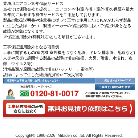
業務用エアコン10年保証サービス
当社では保険会社と提携し、エアコン本体(室内機・室外機)の保証を最大
10年間に延長する有償サービスをご用意しております。
製品の取扱説明書や注意書に従って正常に使用したにもかかわらず製品
に生じた故障、かつ、製造メーカーの保証規程において保証対象となる
故障が対象になります。
※保証適用除外(有料対応)となる項目がございます。
工事保証適用除外となる項目例
工事に関するもの(室内機-室外機をつなぐ配管、ドレン排水管、配線など)
人災や天災に起因する製品の故障の場合(破損、火災、落雷、水濡れ、盗
難、ウイルス等)
消耗品類が原因の故障の場合(バッテリー、電池等)
故障によって生じた経済的損害や二次災害等
東京都のお客様 お気軽にお問い合わせください
受付 月～金 9:00～17:30
【東京都専用フリーダイヤル】
Copyright© 1998-2026 Mitaden co.,ltd. All Rights Reserved.