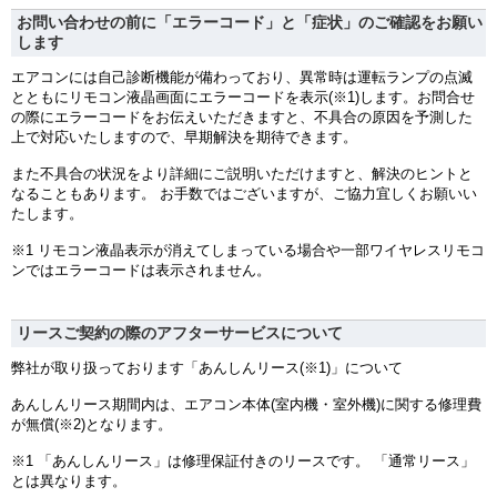
お問い合わせの前に「エラーコード」と「症状」のご確認をお願い
します
エアコンには自己診断機能が備わっており、異常時は運転ランプの点滅
とともにリモコン液晶画面にエラーコードを表示(※1)します。お問合せ
の際にエラーコードをお伝えいただきますと、不具合の原因を予測した
上で対応いたしますので、早期解決を期待できます。
また不具合の状況をより詳細にご説明いただけますと、解決のヒントと
なることもあります。 お手数ではございますが、ご協力宜しくお願いい
たします。
※1 リモコン液晶表示が消えてしまっている場合や一部ワイヤレスリモコ
ンではエラーコードは表示されません。
リースご契約の際のアフターサービスについて
弊社が取り扱っております「あんしんリース(※1)」について
あんしんリース期間内は、エアコン本体(室内機・室外機)に関する修理費
が無償(※2)となります。
※1 「あんしんリース」は修理保証付きのリースです。 「通常リース」
とは異なります。