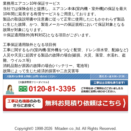
業務用エアコン10年保証サービス
当社では保険会社と提携し、エアコン本体(室内機・室外機)の保証を最大
10年間に延長する有償サービスをご用意しております。
製品の取扱説明書や注意書に従って正常に使用したにもかかわらず製品
に生じた故障、かつ、製造メーカーの保証規程において保証対象となる
故障が対象になります。
※保証適用除外(有料対応)となる項目がございます。
工事保証適用除外となる項目例
工事に関するもの(室内機-室外機をつなぐ配管、ドレン排水管、配線など)
人災や天災に起因する製品の故障の場合(破損、火災、落雷、水濡れ、盗
難、ウイルス等)
消耗品類が原因の故障の場合(バッテリー、電池等)
故障によって生じた経済的損害や二次災害等
大阪府のお客様 お気軽にお問い合わせください
受付 月～金 9:00～17:30
【大阪府専用フリーダイヤル】
Copyright© 1998-2026 Mitaden co.,ltd. All Rights Reserved.