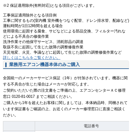
※2 保証適用除外(有料対応)となる項目がございます。
工事保証適用除外となる項目例
工事に関するもの(室内機 室外機をつなぐ配管、ドレン排水管、配線など)
運転時間が1日12時間を超える場合
使用環境に起因する腐食、サビなどによる部品交換、フィルター汚れな
どによる不具合の修復作業
洗浄作業その他保守サービス、消耗部品の調達
取扱不良に起因して生じた故障の調整修復作業
天災地変、火災、争議などに起因して生じた故障の調整修復作業など
詳しくはこちらをご覧ください。
業務用エアコン機器本体のみご購入
全国統一のメーカーサービス保証（1年）が付加されています。機器に関
する不具合が生じた場合はメーカーが対応します。
ご契約いただいた際の注文書をご準備の上、エアコンセンターＡＣ修理
窓口 0120-81-0017 までご相談ください。
ご購入から1年を超えたお客様に関しましては、本体納品時、同梱されて
います保証書をご確認の上、お近くのメーカー修理窓口に直接ご相談く
ださい。
電話番号