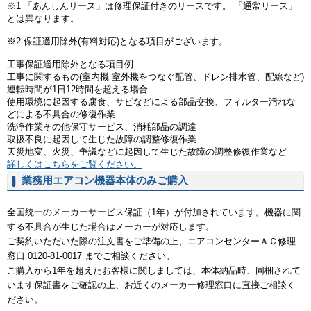
※1 「あんしんリース」は修理保証付きのリースです。 「通常リース」
とは異なります。
※2 保証適用除外(有料対応)となる項目がございます。
工事保証適用除外となる項目例
工事に関するもの(室内機 室外機をつなぐ配管、ドレン排水管、配線など)
運転時間が1日12時間を超える場合
使用環境に起因する腐食、サビなどによる部品交換、フィルター汚れな
どによる不具合の修復作業
洗浄作業その他保守サービス、消耗部品の調達
取扱不良に起因して生じた故障の調整修復作業
天災地変、火災、争議などに起因して生じた故障の調整修復作業など
詳しくはこちらをご覧ください。
業務用エアコン機器本体のみご購入
全国統一のメーカーサービス保証（1年）が付加されています。機器に関
する不具合が生じた場合はメーカーが対応します。
ご契約いただいた際の注文書をご準備の上、エアコンセンターＡＣ修理
窓口 0120-81-0017 までご相談ください。
ご購入から1年を超えたお客様に関しましては、本体納品時、同梱されて
います保証書をご確認の上、お近くのメーカー修理窓口に直接ご相談く
ださい。