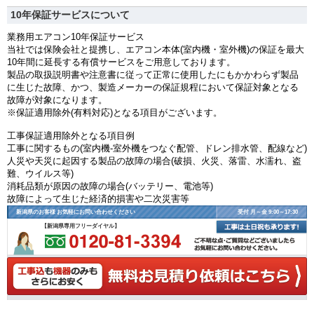
10年保証サービスについて
業務用エアコン10年保証サービス
当社では保険会社と提携し、エアコン本体(室内機・室外機)の保証を最大
10年間に延長する有償サービスをご用意しております。
製品の取扱説明書や注意書に従って正常に使用したにもかかわらず製品
に生じた故障、かつ、製造メーカーの保証規程において保証対象となる
故障が対象になります。
※保証適用除外(有料対応)となる項目がございます。
工事保証適用除外となる項目例
工事に関するもの(室内機-室外機をつなぐ配管、ドレン排水管、配線など)
人災や天災に起因する製品の故障の場合(破損、火災、落雷、水濡れ、盗
難、ウイルス等)
消耗品類が原因の故障の場合(バッテリー、電池等)
故障によって生じた経済的損害や二次災害等
新潟県のお客様 お気軽にお問い合わせください
受付 月～金 9:00～17:30
【新潟県専用フリーダイヤル】