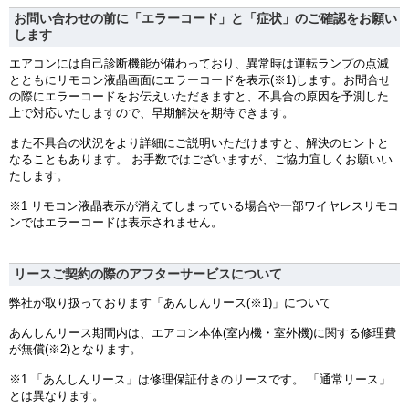
お問い合わせの前に「エラーコード」と「症状」のご確認をお願い
します
エアコンには自己診断機能が備わっており、異常時は運転ランプの点滅
とともにリモコン液晶画面にエラーコードを表示(※1)します。お問合せ
の際にエラーコードをお伝えいただきますと、不具合の原因を予測した
上で対応いたしますので、早期解決を期待できます。
また不具合の状況をより詳細にご説明いただけますと、解決のヒントと
なることもあります。 お手数ではございますが、ご協力宜しくお願いい
たします。
※1 リモコン液晶表示が消えてしまっている場合や一部ワイヤレスリモコ
ンではエラーコードは表示されません。
リースご契約の際のアフターサービスについて
弊社が取り扱っております「あんしんリース(※1)」について
あんしんリース期間内は、エアコン本体(室内機・室外機)に関する修理費
が無償(※2)となります。
※1 「あんしんリース」は修理保証付きのリースです。 「通常リース」
とは異なります。