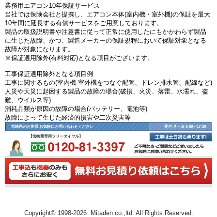
業務用エアコン10年保証サービス
当社では保険会社と提携し、エアコン本体(室内機・室外機)の保証を最大
10年間に延長する有償サービスをご用意しております。
製品の取扱説明書や注意書に従って正常に使用したにもかかわらず製品
に生じた故障、かつ、製造メーカーの保証規程において保証対象となる
故障が対象になります。
※保証適用除外(有料対応)となる項目がございます。
工事保証適用除外となる項目例
工事に関するもの(室内機-室外機をつなぐ配管、ドレン排水管、配線など)
人災や天災に起因する製品の故障の場合(破損、火災、落雷、水濡れ、盗
難、ウイルス等)
消耗品類が原因の故障の場合(バッテリー、電池等)
故障によって生じた経済的損害や二次災害等
宮崎県のお客様 お気軽にお問い合わせください
受付 月～金 9:00～17:30
【宮崎県専用フリーダイヤル】
Copyright© 1998-2026 Mitaden co.,ltd. All Rights Reserved.