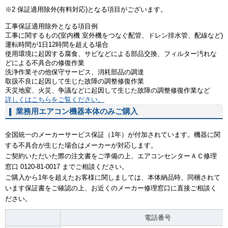
※2 保証適用除外(有料対応)となる項目がございます。
工事保証適用除外となる項目例
工事に関するもの(室内機 室外機をつなぐ配管、ドレン排水管、配線など)
運転時間が1日12時間を超える場合
使用環境に起因する腐食、サビなどによる部品交換、フィルター汚れな
どによる不具合の修復作業
洗浄作業その他保守サービス、消耗部品の調達
取扱不良に起因して生じた故障の調整修復作業
天災地変、火災、争議などに起因して生じた故障の調整修復作業など
詳しくはこちらをご覧ください。
業務用エアコン機器本体のみご購入
全国統一のメーカーサービス保証（1年）が付加されています。機器に関
する不具合が生じた場合はメーカーが対応します。
ご契約いただいた際の注文書をご準備の上、エアコンセンターＡＣ修理
窓口 0120-81-0017 までご相談ください。
ご購入から1年を超えたお客様に関しましては、本体納品時、同梱されて
います保証書をご確認の上、お近くのメーカー修理窓口に直接ご相談く
ださい。
電話番号