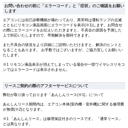
お問い合わせの前に「エラーコード」と「症状」のご確認をお願い
します
エアコンには自己診断機能が備わっており、異常時は運転ランプの点滅
とともにリモコン液晶画面にエラーコードを表示(※1)します。お問合せ
の際にエラーコードをお伝えいただきますと、不具合の原因を予測した
上で対応いたしますので、早期解決を期待できます。
また不具合の状況をより詳細にご説明いただけますと、解決のヒントと
なることもあります。 お手数ではございますが、ご協力宜しくお願いい
たします。
※1 リモコン液晶表示が消えてしまっている場合や一部ワイヤレスリモコ
ンではエラーコードは表示されません。
リースご契約の際のアフターサービスについて
弊社が取り扱っております「あんしんリース(※1)」について
あんしんリース期間内は、エアコン本体(室内機・室外機)に関する修理費
が無償(※2)となります。
※1 「あんしんリース」は修理保証付きのリースです。 「通常リース」
とは異なります。