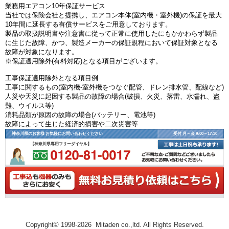
業務用エアコン10年保証サービス
当社では保険会社と提携し、エアコン本体(室内機・室外機)の保証を最大
10年間に延長する有償サービスをご用意しております。
製品の取扱説明書や注意書に従って正常に使用したにもかかわらず製品
に生じた故障、かつ、製造メーカーの保証規程において保証対象となる
故障が対象になります。
※保証適用除外(有料対応)となる項目がございます。
工事保証適用除外となる項目例
工事に関するもの(室内機-室外機をつなぐ配管、ドレン排水管、配線など)
人災や天災に起因する製品の故障の場合(破損、火災、落雷、水濡れ、盗
難、ウイルス等)
消耗品類が原因の故障の場合(バッテリー、電池等)
故障によって生じた経済的損害や二次災害等
神奈川県のお客様 お気軽にお問い合わせください
受付 月～金 9:00～17:30
【神奈川県専用フリーダイヤル】
Copyright© 1998-2026 Mitaden co.,ltd. All Rights Reserved.