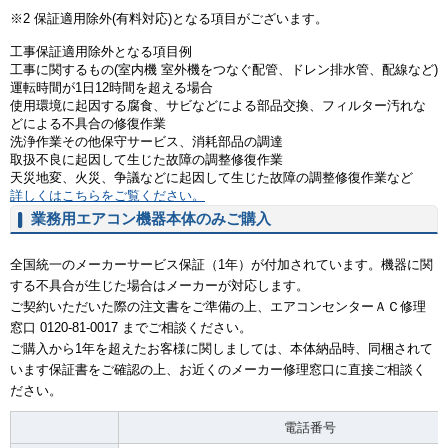
※2 保証適用除外(有料対応)となる項目がございます。
工事保証適用除外となる項目例
工事に関するもの(室内機 室外機をつなぐ配管、ドレン排水管、配線など)
運転時間が1日12時間を超える場合
使用環境に起因する腐食、サビなどによる部品交換、フィルター汚れな
どによる不具合の修復作業
洗浄作業その他保守サービス、消耗部品の調達
取扱不良に起因して生じた故障の調整修復作業
天災地変、火災、争議などに起因して生じた故障の調整修復作業など
詳しくはこちらをご覧ください。
業務用エアコン機器本体のみご購入
全国統一のメーカーサービス保証（1年）が付加されています。機器に関
する不具合が生じた場合はメーカーが対応します。
ご契約いただいた際の注文書をご準備の上、エアコンセンターＡＣ修理
窓口 0120-81-0017 までご相談ください。
ご購入から1年を超えたお客様に関しましては、本体納品時、同梱されて
います保証書をご確認の上、お近くのメーカー修理窓口に直接ご相談く
ださい。
電話番号