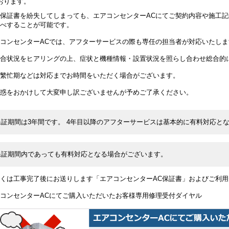
おります。
保証書を紛失してしまっても、エアコンセンターACにてご契約内容や施工
べすることが可能です。
コンセンターACでは、アフターサービスの際も専任の担当者が対応いたしま
合状況をヒアリングの上、症状と機種情報・設置状況を照らし合わせ総合的
繁忙期などは対応までお時間をいただく場合がございます。
惑をおかけして大変申し訳ございませんが予めご了承ください。
保証期間は3年間です。 4年目以降のアフターサービスは基本的に有料対応と
保証期間内であっても有料対応となる場合がございます。
くは工事完了後にお送りします「エアコンセンターAC保証書」およびご利
コンセンターACにてご購入いただいたお客様専用修理受付ダイヤル