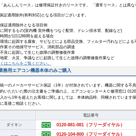
 「あんしんリース」は修理保証付きのリースです。 「通常リース」とは異な
 保証適用除外(有料対応)となる項目がございます。
保証適用除外となる項目例
に関するもの(室内機 室外機をつなぐ配管、ドレン排水管、配線など)
時間が1日12時間を超える場合
環境に起因する腐食、サビなどによる部品交換、フィルター汚れなどによる
作業その他保守サービス、消耗部品の調達
不良に起因して生じた故障の調整修復作業
地変、火災、争議などに起因して生じた故障の調整修復作業など
くはこちらをご覧ください。
業務用エアコン機器本体のみご購入
統一のメーカーサービス保証（1年）が付加されています。機器に関する不
約いただいた際の注文書をご準備の上、エアコンセンターＡＣ修理窓口 0120-8
入から1年を超えたお客様に関しましては、本体納品時、同梱されています
に直接ご相談ください。
電話番号
0120-881-081（フリーダイヤル）
ダイキン
0120-104-800（フリーダイヤル）