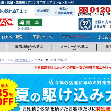
ス用・店舗・業務用エアコン専門店 エアコンセンターAC
豊富な
調の設計施工まで
価格保証
公共事業実績
[受付時間／月～金]9:00
全国版へ
お支払・配送
工事について
アフターサービス
よくあ
設置場所から選ぶ
メーカーから選ぶ
馬
向
向
向
事務所系
飲食店
商店・店舗
工場
倉庫・作業場
理・美容室
病院・医院
学校関係
宿泊施設
その他
ダイキンエアコン
東芝エアコン
三菱電機エアコン
日立エアコン
三菱重工エアコン
1.5馬力
1.8馬力
2馬力
2.3馬力
2.5馬力
3馬力
4馬力
5馬力
6馬力
8馬力
10馬力
12馬力
プページ ＞
ご利用ガイド
＞ アフターサービスについて
※青森県地区はただ今の時期一部の地域で施工を行