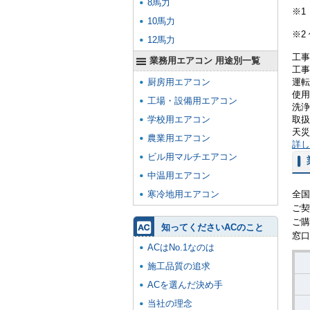
8馬力
※1
10馬力
※2
12馬力
工事
業務用エアコン 用途別一覧
工事
厨房用エアコン
運転
使用
工場・設備用エアコン
洗浄
学校用エアコン
取扱
天災
農業用エアコン
詳し
ビル用マルチエアコン
中温用エアコン
寒冷地用エアコン
全国
ご契
ご購
知ってくださいACのこと
窓口
ACはNo.1なのは
施工品質の追求
ACを選んだ決め手
当社の理念