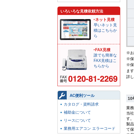
いろいろな見積依頼方法
ネット見積
早いネット見
積はこちらか
ら
FAX見積
※お
誰でも簡単な
※保
FAX見積はこ
※保
ちらから
ます
詳し
AC便利ツール
1
カタログ・資料請求
業務
補助金について
当社
す。
リースについて
製品
業務用エアコン エラーコード
て保