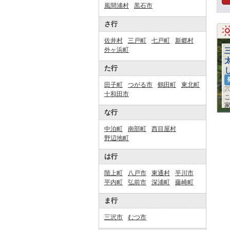
風間浦村
黒石市
さ行
佐井村
三戸町
七戸町
新郷村
外ヶ浜町
た行
田子町
つがる市
鶴田町
東北町
2
十和田市
家
な行
中泊町
南部町
西目屋村
野辺地町
は行
階上町
八戸市
東通村
平川市
平内町
弘前市
深浦町
藤崎町
ま行
三沢市
むつ市