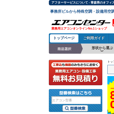
アフターサービスについて - 青森県のオフィ
事務所ビルから特殊空調・設備用空
業務用エアコンオンラインNo.1ショップ
トップページ
ご利用ガイド
形状から選ぶ
天井カセット形4方
ラウンドフロー
天井吊形
床置形
壁掛形
天井カセット形2方
天井カセット形1方
ビルトイン形
天井埋込ダクト形
天井自在形
トッ