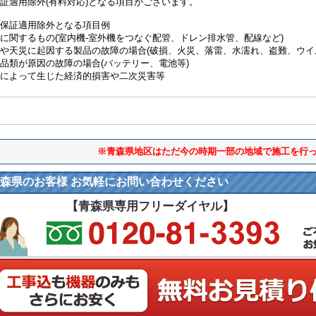
証適用除外(有料対応)となる項目がございます。
保証適用除外となる項目例
に関するもの(室内機-室外機をつなぐ配管、ドレン排水管、配線など)
や天災に起因する製品の故障の場合(破損、火災、落雷、水濡れ、盗難、ウイ
品類が原因の故障の場合(バッテリー、電池等)
によって生じた経済的損害や二次災害等
※青森県地区はただ今の時期一部の地域で施工を行
森県のお客様 お気軽にお問い合わせください
【青森県専用フリーダイヤル】