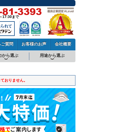
～17:30まで
るご質問
お客様のお声
会社概要
力から選ぶ
用途から選ぶ
厨房用エアコン
工場・設備用エアコン
学校用エアコン
農業用エアコン
ビル用マルチエアコン
中温用エアコン
寒冷地用エアコン
っておりません。