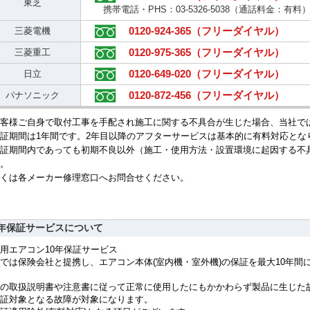
東芝
携帯電話・PHS：03-5326-5038（通話料金：有料
0120-924-365（フリーダイヤル）
三菱電機
0120-975-365（フリーダイヤル）
三菱重工
0120-649-020（フリーダイヤル）
日立
0120-872-456（フリーダイヤル）
パナソニック
客様ご自身で取付工事を手配され施工に関する不具合が生じた場合、当社で
証期間は1年間です。2年目以降のアフターサービスは基本的に有料対応とな
証期間内であっても初期不良以外（施工・使用方法・設置環境に起因する不
。
くは各メーカー修理窓口へお問合せください。
0年保証サービスについて
用エアコン10年保証サービス
では保険会社と提携し、エアコン本体(室内機・室外機)の保証を最大10年
の取扱説明書や注意書に従って正常に使用したにもかかわらず製品に生じた
証対象となる故障が対象になります。