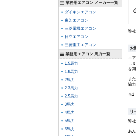
業務用エアコン メーカー一覧
ダイキンエアコン
東芝エアコン
三菱電機エアコン
弊社
日立エアコン
三菱重工エアコン
お
業務用エアコン 馬力一覧
エア
1.5馬力
しま
を期
1.8馬力
また
2馬力
協力
2.3馬力
※1
2.5馬力
3馬力
リ
4馬力
5馬力
弊社
6馬力
あん