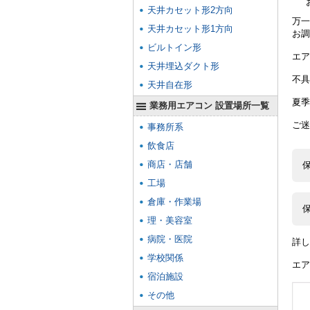
天井カセット形2方向
万一
天井カセット形1方向
お調
ビルトイン形
エア
天井埋込ダクト形
不具
天井自在形
夏季
業務用エアコン 設置場所一覧
ご迷
事務所系
飲食店
商店・店舗
工場
倉庫・作業場
理・美容室
病院・医院
詳し
学校関係
エア
宿泊施設
その他