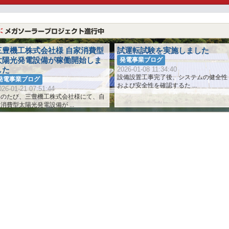
三豊機工株式会社様 自家消費型
試運転試験を実施しました
太陽光発電設備が稼働開始しま
発電事業ブログ
した
2026-01-08 11:34:40
設備設置工事完了後、システムの健全性
発電事業ブログ
および安全性を確認するた ...
026-01-21 07:51:44
このたび、三豊機工株式会社様にて、自
消費型太陽光発電設備が ...