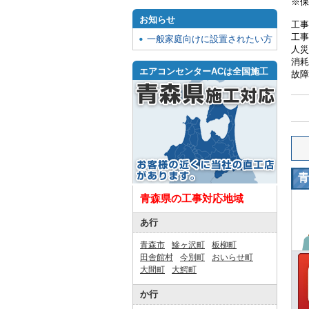
※保
お知らせ
工事
工事
一般家庭向けに設置されたい方
人災
消耗
エアコンセンターACは全国施工
故障
青
青森県の工事対応地域
あ行
青森市
鰺ヶ沢町
板柳町
田舎館村
今別町
おいらせ町
大間町
大鰐町
か行