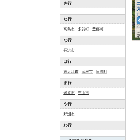
さ行
た行
2
高島市
多賀町
豊郷町
家
な行
長浜市
は行
東近江市
彦根市
日野町
ま行
米原市
守山市
や行
野洲市
わ行