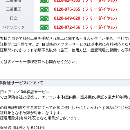
0120-924-365（フリーダイヤル）
三菱電機
0120-975-365（フリーダイヤル）
三菱重工
0120-649-020（フリーダイヤル）
日立
0120-872-456（フリーダイヤル）
パナソニック
客様ご自身で取付工事を手配され施工に関する不具合が生じた場合、当社で
証期間は1年間です。2年目以降のアフターサービスは基本的に有料対応とな
証期間内であっても初期不良以外（施工・使用方法・設置環境に起因する不
。
くは各メーカー修理窓口へお問合せください。
0年保証サービスについて
用エアコン10年保証サービス
では保険会社と提携し、エアコン本体(室内機・室外機)の保証を最大10年
の取扱説明書や注意書に従って正常に使用したにもかかわらず製品に生じた
証対象となる故障が対象になります。
証適用除外(有料対応)となる項目がございます。
保証適用除外となる項目例