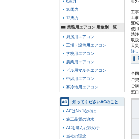
8馬力
※2
10馬力
工事
工事
12馬力
運転
業務用エアコン 用途別一覧
使用
洗浄
厨房用エアコン
取扱
工場・設備用エアコン
天災
詳し
学校用エアコン
農業用エアコン
ビル用マルチエアコン
全国
中温用エアコン
ご契
ご購
寒冷地用エアコン
窓口
知ってくださいACのこと
ACはNo.1なのは
施工品質の追求
ACを選んだ決め手
当社の理念