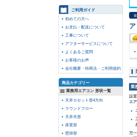
ご利用ガイド
業
初めての方へ
ア
お支払・配送について
工事について
アフターサービスについて
よくあるご質問
お客様のお声
会社概要・特商法・ご利用規約
商品カテゴリー
業
業務用エアコン 形状一覧
設置
天井カセット形4方向
エ
ラウンドフロー
天井吊形
床置形
万一
壁掛形