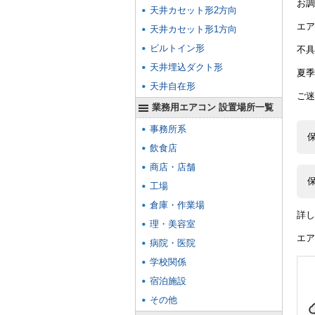
お調
天井カセット形2方向
エア
天井カセット形1方向
ビルトイン形
不具
天井埋込ダクト形
夏季
天井自在形
ご迷
業務用エアコン 設置場所一覧
事務所系
飲食店
商店・店舗
工場
倉庫・作業場
詳し
理・美容室
エア
病院・医院
学校関係
宿泊施設
その他