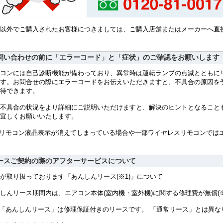
以外でご購入されたお客様につきましては、ご購入店舗またはメーカーへ直
問い合わせの前に「エラーコード」と「症状」のご確認をお願いします
コンには自己診断機能が備わっており、異常時は運転ランプの点滅とともにリ
す。お問合せの際にエラーコードをお伝えいただきますと、不具合の原因を
待できます。
不具合の状況をより詳細にご説明いただけますと、解決のヒントとなること
宜しくお願いいたします。
 リモコン液晶表示が消えてしまっている場合や一部ワイヤレスリモコンでは
ースご契約の際のアフターサービスについて
が取り扱っております「あんしんリース(※1)」について
しんリース期間内は、エアコン本体(室内機・室外機)に関する修理費が無償(※
 「あんしんリース」は修理保証付きのリースです。 「通常リース」とは異な