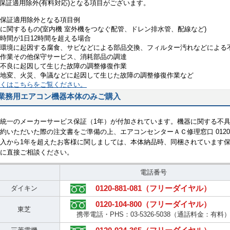
 保証適用除外(有料対応)となる項目がございます。
保証適用除外となる項目例
に関するもの(室内機 室外機をつなぐ配管、ドレン排水管、配線など)
時間が1日12時間を超える場合
環境に起因する腐食、サビなどによる部品交換、フィルター汚れなどによる
作業その他保守サービス、消耗部品の調達
不良に起因して生じた故障の調整修復作業
地変、火災、争議などに起因して生じた故障の調整修復作業など
くはこちらをご覧ください。
業務用エアコン機器本体のみご購入
統一のメーカーサービス保証（1年）が付加されています。機器に関する不
約いただいた際の注文書をご準備の上、エアコンセンターＡＣ修理窓口 0120-8
入から1年を超えたお客様に関しましては、本体納品時、同梱されています
に直接ご相談ください。
電話番号
0120-881-081（フリーダイヤル）
ダイキン
0120-104-800（フリーダイヤル）
東芝
携帯電話・PHS：03-5326-5038（通話料金：有料