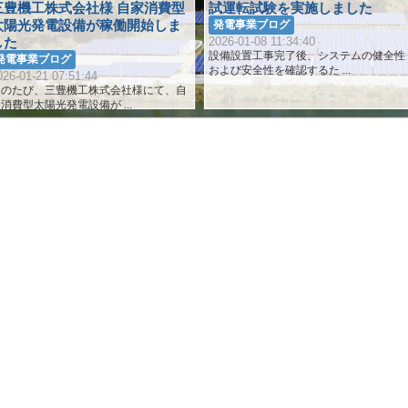
三豊機工株式会社様 自家消費型
試運転試験を実施しました
太陽光発電設備が稼働開始しま
発電事業ブログ
した
2026-01-08 11:34:40
設備設置工事完了後、システムの健全性
発電事業ブログ
および安全性を確認するた ...
026-01-21 07:51:44
このたび、三豊機工株式会社様にて、自
消費型太陽光発電設備が ...