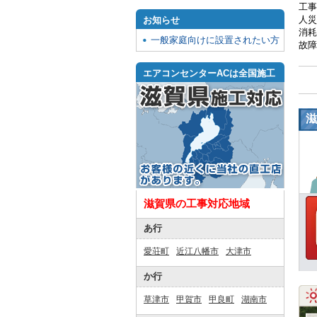
工事
人災
お知らせ
消耗
一般家庭向けに設置されたい方
故障
エアコンセンターACは全国施工
滋
滋賀県の工事対応地域
あ行
愛荘町
近江八幡市
大津市
か行
草津市
甲賀市
甲良町
湖南市