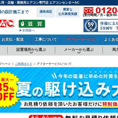
ス用・店舗・業務用エアコン専門店 エアコンセンターAC
豊富な
調の設計施工まで
価格保証
公共事業実績
[受付時間／月～金]9:00
全国版へ
お支払・配送
工事について
アフターサービス
よくあ
設置場所から選ぶ
メーカーから選ぶ
馬
向
向
向
事務所系
飲食店
商店・店舗
工場
倉庫・作業場
理・美容室
病院・医院
学校関係
宿泊施設
その他
ダイキンエアコン
東芝エアコン
三菱電機エアコン
日立エアコン
三菱重工エアコン
1.5馬力
1.8馬力
2馬力
2.3馬力
2.5馬力
3馬力
4馬力
5馬力
6馬力
8馬力
10馬力
12馬力
プページ ＞
ご利用ガイド
＞ アフターサービスについて