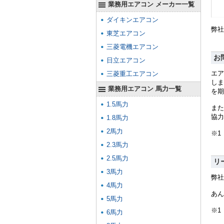
業務用エアコン メーカー一覧
ダイキンエアコン
弊社
東芝エアコン
三菱電機エアコン
お
日立エアコン
エア
三菱重工エアコン
しま
業務用エアコン 馬力一覧
を期
1.5馬力
また
協力
1.8馬力
2馬力
※1
2.3馬力
2.5馬力
リ
3馬力
弊社
4馬力
あん
5馬力
※1
6馬力