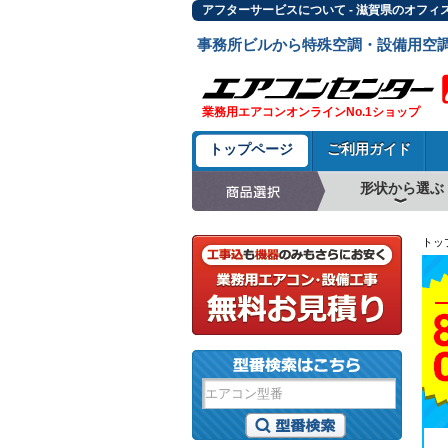
アフターサービスについて - 滋賀県のオフィ
事務所ビルから特殊空調・設備用空
業務用エアコンオンラインNo.1ショップ
トップページ
ご利用ガイド
形状から選ぶ
天井カセット形4方
ラウンドフロー
天井吊形
床置形
壁掛形
天井カセット形2方
天井カセット形1方
ビルトイン形
天井埋込ダクト形
天井自在形
トッ