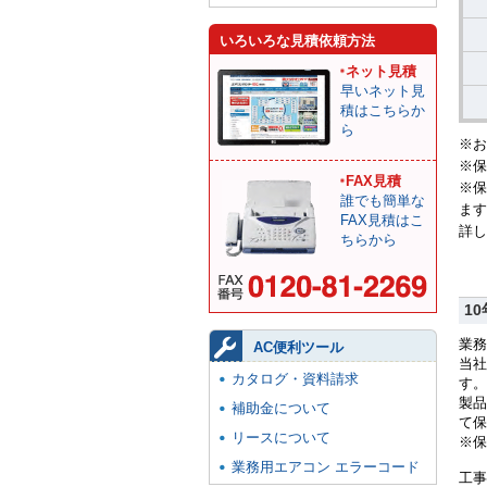
いろいろな見積依頼方法
ネット見積
早いネット見
積はこちらか
ら
※お
※保
FAX見積
※保
誰でも簡単な
ます
FAX見積はこ
詳し
ちらから
1
業務
AC便利ツール
当社
カタログ・資料請求
す。
製品
補助金について
て保
リースについて
※保
業務用エアコン エラーコード
工事