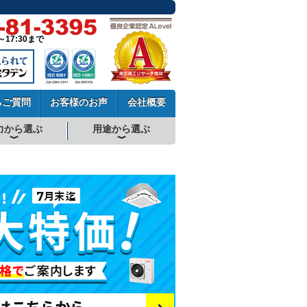
～17:30まで
るご質問
お客様のお声
会社概要
力から選ぶ
用途から選ぶ
厨房用エアコン
工場・設備用エアコン
学校用エアコン
農業用エアコン
ビル用マルチエアコン
中温用エアコン
寒冷地用エアコン