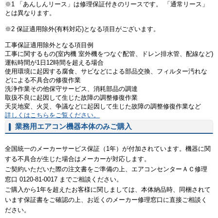
※1 「あんしんリース」は修理保証付きのリースです。 「通常リース」
とは異なります。
※2 保証適用除外(有料対応)となる項目がございます。
工事保証適用除外となる項目例
工事に関するもの(室内機 室外機をつなぐ配管、ドレン排水管、配線など)
運転時間が1日12時間を超える場合
使用環境に起因する腐食、サビなどによる部品交換、フィルター汚れな
どによる不具合の修復作業
洗浄作業その他保守サービス、消耗部品の調達
取扱不良に起因して生じた故障の調整修復作業
天災地変、火災、争議などに起因して生じた故障の調整修復作業など
詳しくはこちらをご覧ください。
業務用エアコン機器本体のみご購入
全国統一のメーカーサービス保証（1年）が付加されています。機器に関
する不具合が生じた場合はメーカーが対応します。
ご契約いただいた際の注文書をご準備の上、エアコンセンターＡＣ修理
窓口 0120-81-0017 までご相談ください。
ご購入から1年を超えたお客様に関しましては、本体納品時、同梱されて
います保証書をご確認の上、お近くのメーカー修理窓口に直接ご相談く
ださい。