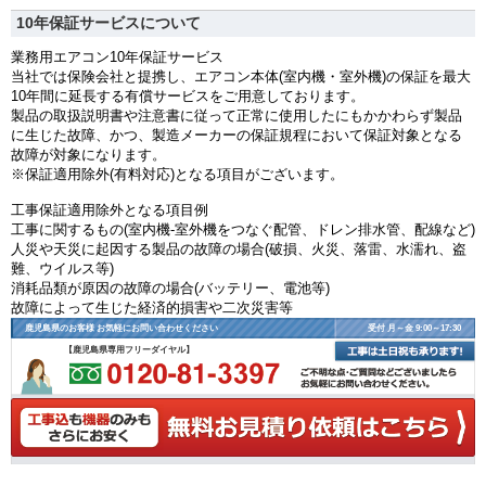
10年保証サービスについて
業務用エアコン10年保証サービス
当社では保険会社と提携し、エアコン本体(室内機・室外機)の保証を最大
10年間に延長する有償サービスをご用意しております。
製品の取扱説明書や注意書に従って正常に使用したにもかかわらず製品
に生じた故障、かつ、製造メーカーの保証規程において保証対象となる
故障が対象になります。
※保証適用除外(有料対応)となる項目がございます。
工事保証適用除外となる項目例
工事に関するもの(室内機-室外機をつなぐ配管、ドレン排水管、配線など)
人災や天災に起因する製品の故障の場合(破損、火災、落雷、水濡れ、盗
難、ウイルス等)
消耗品類が原因の故障の場合(バッテリー、電池等)
故障によって生じた経済的損害や二次災害等
鹿児島県のお客様 お気軽にお問い合わせください
受付 月～金 9:00～17:30
【鹿児島県専用フリーダイヤル】