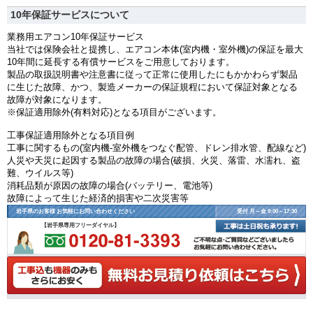
10年保証サービスについて
業務用エアコン10年保証サービス
当社では保険会社と提携し、エアコン本体(室内機・室外機)の保証を最大
10年間に延長する有償サービスをご用意しております。
製品の取扱説明書や注意書に従って正常に使用したにもかかわらず製品
に生じた故障、かつ、製造メーカーの保証規程において保証対象となる
故障が対象になります。
※保証適用除外(有料対応)となる項目がございます。
工事保証適用除外となる項目例
工事に関するもの(室内機-室外機をつなぐ配管、ドレン排水管、配線など)
人災や天災に起因する製品の故障の場合(破損、火災、落雷、水濡れ、盗
難、ウイルス等)
消耗品類が原因の故障の場合(バッテリー、電池等)
故障によって生じた経済的損害や二次災害等
岩手県のお客様 お気軽にお問い合わせください
受付 月～金 9:00～17:30
【岩手県専用フリーダイヤル】