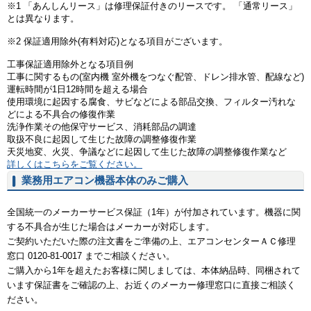
※1 「あんしんリース」は修理保証付きのリースです。 「通常リース」
とは異なります。
※2 保証適用除外(有料対応)となる項目がございます。
工事保証適用除外となる項目例
工事に関するもの(室内機 室外機をつなぐ配管、ドレン排水管、配線など)
運転時間が1日12時間を超える場合
使用環境に起因する腐食、サビなどによる部品交換、フィルター汚れな
どによる不具合の修復作業
洗浄作業その他保守サービス、消耗部品の調達
取扱不良に起因して生じた故障の調整修復作業
天災地変、火災、争議などに起因して生じた故障の調整修復作業など
詳しくはこちらをご覧ください。
業務用エアコン機器本体のみご購入
全国統一のメーカーサービス保証（1年）が付加されています。機器に関
する不具合が生じた場合はメーカーが対応します。
ご契約いただいた際の注文書をご準備の上、エアコンセンターＡＣ修理
窓口 0120-81-0017 までご相談ください。
ご購入から1年を超えたお客様に関しましては、本体納品時、同梱されて
います保証書をご確認の上、お近くのメーカー修理窓口に直接ご相談く
ださい。