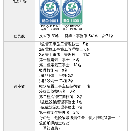
許認可等
JQA-QMA12941
JQA-EM5506
品質：ISO9001
環境：ISO14001
技術系 30名 営業・事務系 541名 計71名
社員数
1級管工事施工管理技士 5名
1級電気工事施工管理技士 6名
2級管工事施工管理技士 11名
第一種電気工事士 5名
第二種電気工事士 18名
監理技術者 9名
消防設備士 甲種 3名
消防設備士 乙種 3名
資格者
給水装置工事主任技術者 1名
冷媒回収技術者 9名
第二種冷凍空調技師 2名
1級建設業経理事務士 1名
2級建設業経理事務士 3名
第一種衛生管理者 2名
その他 危険物取扱責任者、個人情報保護士、1
級船舶操縦士など
（重複資格）