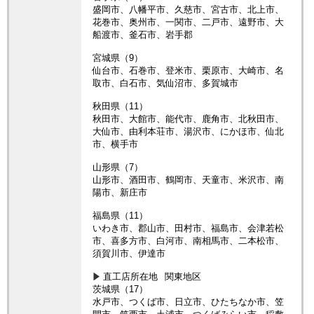
盛岡市、八幡平市、久慈市、宮古市、北上市、
花巻市、奥州市、一関市、二戸市、遠野市、大
船渡市、釜石市、岩手郡
宮城県（9）
仙台市、石巻市、登米市、栗原市、大崎市、名
取市、白石市、気仙沼市、多賀城市
秋田県（11）
秋田市、大館市、能代市、鹿角市、北秋田市、
大仙市、由利本荘市、湯沢市、にかほ市、仙北
市、横手市
山形県（7）
山形市、酒田市、鶴岡市、天童市、米沢市、南
陽市、新庄市
福島県（11）
いわき市、郡山市、田村市、福島市、会津若松
市、喜多方市、白河市、南相馬市、二本松市、
須賀川市、伊達市
直工店所在地
関東地区
茨城県（17）
水戸市、つくば市、日立市、ひたちなか市、笠