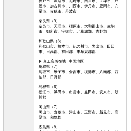
神戸市、姫路市、尼崎市、西宮市、宝塚市、芦
屋市、加古川市、川西市、伊丹市、豊岡市、穴
粟市、赤穂市、丹波市
奈良県（9）
奈良市、天理市、橿原市、大和郡山市、生駒
市、御所市、宇梶市、北葛城郡、吉野郡
和歌山県（8）
和歌山市、橋本市、紀の川市、岩出市、田辺
市、日高郡、有田郡、東牟婁郡郡
直工店所在地
中国地区
鳥取県（7）
鳥取市、米子市、倉吉市、境港市、八頭郡、西
伯郡、日野郡
島根県（6）
松江市、浜田市、出雲市、益田市、安来市、簸
川郡
岡山県（7）
岡山市、倉敷市、津山市、玉野市、新見市、高
梁市、和気郡
広島県（8）