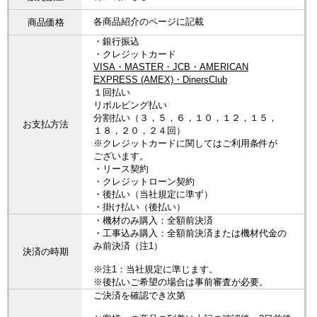
各商品紹介のページに記載
商品価格
・銀行振込
・クレジットカード
VISA・MASTER・JCB・AMERICAN
EXPRESS (AMEX)・DinersClub
１回払い
リボルビング払い
分割払い（３，５，６，１０，１２，１５，
お支払方法
１８，２０，２４回）
※クレジットカードに関してはご利用条件が
ございます。
・リース契約
・クレジットローン契約
・後払い（当社規定に準ず）
・掛け払い（後払い）
・機材のみ購入：全額前決済
・工事込み購入：全額前決済または機材代金の
み前決済（注1）
決済の時期
※注1：当社規定に準じます。
※後払いご希望の場合は事前審査が必要。
ご決済を確認でき次第