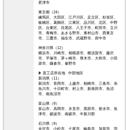
君津市
東京都（24）
練馬区、大田区、江戸川区、足立区、杉並区、
板橋区、葛飾区、江東区、品川区、北区、中野
区、台東区、目黒区、八王子市、町田市、立川
市、青梅市、あきる野市、東村山市、西東京
市、三鷹市、福生市、武蔵野市、府中市
神奈川県（12）
横浜市、川崎市、相模原市、横須賀市、藤沢
市、平塚市、茅ヶ崎市、厚木市、大和市、小田
原市、鎌倉市、秦野市
直工店所在地
中部地区
新潟県（11）
新潟市、長岡市、上越市、柏崎市、三条市、糸
魚川市、十日町市、村上市、新発田市、魚沼
市、南魚沼市
富山県（9）
富山市、高岡市、氷見市、黒部市、射水市、魚
津市、砺波市、南砺市、中新川郡
石川県（9）
金沢市、小松市、七尾市、輪島市、加賀市、羽