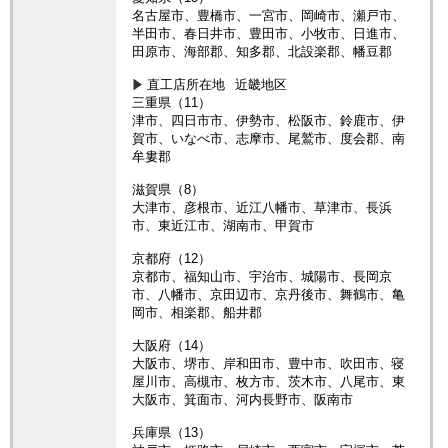
名古屋市、豊橋市、一宮市、岡崎市、瀬戸市、
半田市、春日井市、豊田市、小牧市、日進市、
田原市、海部郡、知多郡、北設楽郡、幡豆郡
直工店所在地
近畿地区
三重県（11）
津市、四日市市、伊勢市、松阪市、鈴鹿市、伊
賀市、いなべ市、志摩市、尾鷲市、度会郡、南
牟婁郡
滋賀県（8）
大津市、彦根市、近江八幡市、草津市、長浜
市、東近江市、湖南市、甲賀市
京都府（12）
京都市、福知山市、宇治市、城陽市、長岡京
市、八幡市、京田辺市、京丹後市、舞鶴市、亀
岡市、相楽郡、船井郡
大阪府（14）
大阪市、堺市、岸和田市、豊中市、吹田市、寝
屋川市、高槻市、枚方市、茨木市、八尾市、東
大阪市、箕面市、河内長野市、阪南市
兵庫県（13）