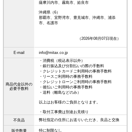
薩摩川内市、霧島市、姶良市
沖縄県（6）
那覇市、宜野湾市、豊見城市、沖縄市、浦添
市、名護市
（2026年08月07日現在）
E-mail
info@mitax.co.jp
・消費税（税込表示以外）
・銀行振込及び分割払いの際の手数料
・クレジットカードご利用時の事務手数料
・リースご利用時の事務手数料
・クレジットローンご利用時の事務手数料
商品代金以外の
・後払いご利用時の事務手数料
必要手数料
・送料（離島などのみ）
以上はお客様のご負担となります。
・取付工事費は別途お見積り
弊社指定の住所にお送りいただき、良品と交換
不良品
特に制限なし
販売数量