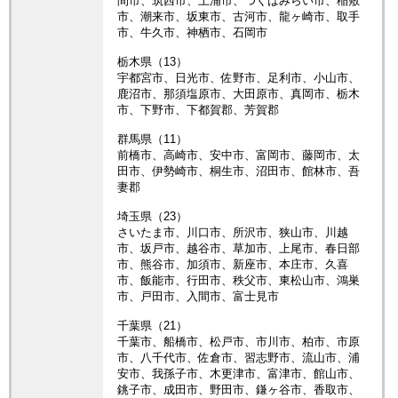
間市、筑西市、土浦市、つくばみらい市、稲敷
市、潮来市、坂東市、古河市、龍ヶ崎市、取手
市、牛久市、神栖市、石岡市
栃木県（13）
宇都宮市、日光市、佐野市、足利市、小山市、
鹿沼市、那須塩原市、大田原市、真岡市、栃木
市、下野市、下都賀郡、芳賀郡
群馬県（11）
前橋市、高崎市、安中市、富岡市、藤岡市、太
田市、伊勢崎市、桐生市、沼田市、館林市、吾
妻郡
埼玉県（23）
さいたま市、川口市、所沢市、狭山市、川越
市、坂戸市、越谷市、草加市、上尾市、春日部
市、熊谷市、加須市、新座市、本庄市、久喜
市、飯能市、行田市、秩父市、東松山市、鴻巣
市、戸田市、入間市、富士見市
千葉県（21）
千葉市、船橋市、松戸市、市川市、柏市、市原
市、八千代市、佐倉市、習志野市、流山市、浦
安市、我孫子市、木更津市、富津市、館山市、
銚子市、成田市、野田市、鎌ヶ谷市、香取市、