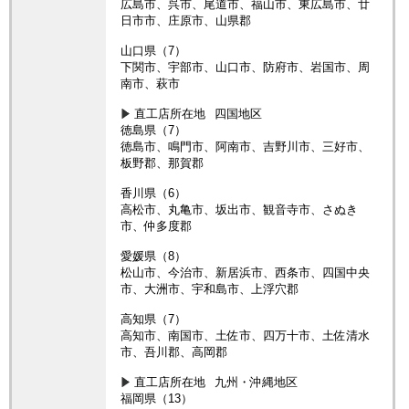
広島市、呉市、尾道市、福山市、東広島市、廿
日市市、庄原市、山県郡
山口県（7）
下関市、宇部市、山口市、防府市、岩国市、周
南市、萩市
直工店所在地
四国地区
徳島県（7）
徳島市、鳴門市、阿南市、吉野川市、三好市、
板野郡、那賀郡
香川県（6）
高松市、丸亀市、坂出市、観音寺市、さぬき
市、仲多度郡
愛媛県（8）
松山市、今治市、新居浜市、西条市、四国中央
市、大洲市、宇和島市、上浮穴郡
高知県（7）
高知市、南国市、土佐市、四万十市、土佐清水
市、吾川郡、高岡郡
直工店所在地
九州・沖縄地区
福岡県（13）