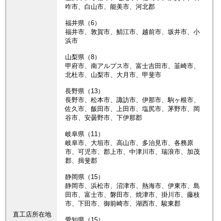
咋市、白山市、能美市、河北郡
福井県（6）
福井市、敦賀市、鯖江市、越前市、坂井市、小
浜市
山梨県（8）
甲府市、南アルプス市、富士吉田市、韮崎市、
北杜市、山梨市、大月市、甲斐市
長野県（13）
長野市、松本市、諏訪市、伊那市、駒ヶ根市、
佐久市、飯田市、上田市、塩尻市、茅野市、岡
谷市、安曇野市、下伊那郡
岐阜県（11）
岐阜市、大垣市、高山市、多治見市、各務原
市、可児市、郡上市、中津川市、瑞浪市、加茂
郡、揖斐郡
静岡県（15）
静岡市、浜松市、沼津市、熱海市、伊東市、島
田市、富士市、磐田市、焼津市、掛川市、藤枝
市、下田市、御前崎市、湖西市、駿東郡
直工店所在地
愛知県（15）