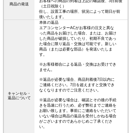
お客様への商品の到着は上記の確認後、3日前後
商品の発送
（土日祝除く）
但し、設置工事の場所、状況によって期日が前
後いたします。
本体の返品
エアコンセンターACがお客様の注文と異な
った商品をお届けした場合、または、お届け
した商品が破損していたり、初期不良であっ
た場合に限り返品・交換は可能です。新しい
商品（または必要な部品）を発送いたしま
す。
※お客様都合による返品・交換はお受けでき
ません。
※返品が必要な場合、商品到着後7日以内に
ご連絡ください。7日を超えますと交換でき
なくなりますのでご注意ください。
キャンセル・
返品について
※返品が必要な場合は、確認とその後の手続
きを迅速に行うため、必ず弊社までご連絡を
お願い致します。事前にご連絡をいただいて
いない場合は商品の返品を受付しかねる場合
がございますのであらかじめご了承くださ
い。