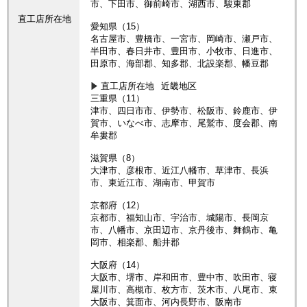
市、下田市、御前崎市、湖西市、駿東郡
直工店所在地
愛知県（15）
名古屋市、豊橋市、一宮市、岡崎市、瀬戸市、
半田市、春日井市、豊田市、小牧市、日進市、
田原市、海部郡、知多郡、北設楽郡、幡豆郡
直工店所在地
近畿地区
三重県（11）
津市、四日市市、伊勢市、松阪市、鈴鹿市、伊
賀市、いなべ市、志摩市、尾鷲市、度会郡、南
牟婁郡
滋賀県（8）
大津市、彦根市、近江八幡市、草津市、長浜
市、東近江市、湖南市、甲賀市
京都府（12）
京都市、福知山市、宇治市、城陽市、長岡京
市、八幡市、京田辺市、京丹後市、舞鶴市、亀
岡市、相楽郡、船井郡
大阪府（14）
大阪市、堺市、岸和田市、豊中市、吹田市、寝
屋川市、高槻市、枚方市、茨木市、八尾市、東
大阪市、箕面市、河内長野市、阪南市