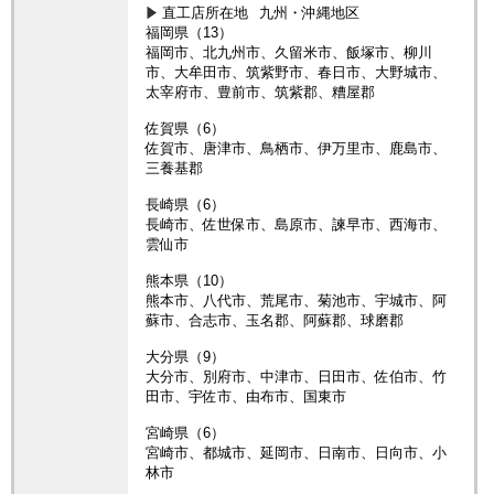
直工店所在地
九州・沖縄地区
福岡県（13）
福岡市、北九州市、久留米市、飯塚市、柳川
市、大牟田市、筑紫野市、春日市、大野城市、
太宰府市、豊前市、筑紫郡、糟屋郡
佐賀県（6）
佐賀市、唐津市、鳥栖市、伊万里市、鹿島市、
三養基郡
長崎県（6）
長崎市、佐世保市、島原市、諫早市、西海市、
雲仙市
熊本県（10）
熊本市、八代市、荒尾市、菊池市、宇城市、阿
蘇市、合志市、玉名郡、阿蘇郡、球磨郡
大分県（9）
大分市、別府市、中津市、日田市、佐伯市、竹
田市、宇佐市、由布市、国東市
宮崎県（6）
宮崎市、都城市、延岡市、日南市、日向市、小
林市