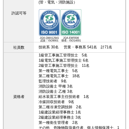
(管・電気・消防施設）
許認可等
JQA-QMA12941
JQA-EM5506
品質：ISO9001
環境：ISO14001
技術系 30名 営業・事務系 541名 計71名
社員数
1級管工事施工管理技士 5名
1級電気工事施工管理技士 6名
2級管工事施工管理技士 11名
第一種電気工事士 5名
第二種電気工事士 18名
監理技術者 9名
消防設備士 甲種 3名
消防設備士 乙種 3名
資格者
給水装置工事主任技術者 1名
冷媒回収技術者 9名
第二種冷凍空調技師 2名
1級建設業経理事務士 1名
2級建設業経理事務士 3名
第一種衛生管理者 2名
その他 危険物取扱責任者、個人情報保護士、1