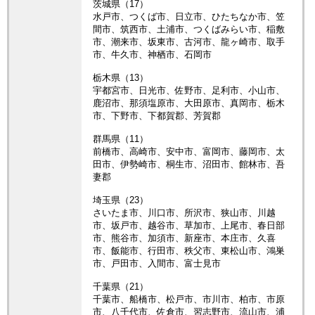
茨城県（17）
水戸市、つくば市、日立市、ひたちなか市、笠
間市、筑西市、土浦市、つくばみらい市、稲敷
市、潮来市、坂東市、古河市、龍ヶ崎市、取手
市、牛久市、神栖市、石岡市
栃木県（13）
宇都宮市、日光市、佐野市、足利市、小山市、
鹿沼市、那須塩原市、大田原市、真岡市、栃木
市、下野市、下都賀郡、芳賀郡
群馬県（11）
前橋市、高崎市、安中市、富岡市、藤岡市、太
田市、伊勢崎市、桐生市、沼田市、館林市、吾
妻郡
埼玉県（23）
さいたま市、川口市、所沢市、狭山市、川越
市、坂戸市、越谷市、草加市、上尾市、春日部
市、熊谷市、加須市、新座市、本庄市、久喜
市、飯能市、行田市、秩父市、東松山市、鴻巣
市、戸田市、入間市、富士見市
千葉県（21）
千葉市、船橋市、松戸市、市川市、柏市、市原
市、八千代市、佐倉市、習志野市、流山市、浦