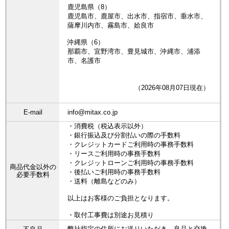
鹿児島県（8）
鹿児島市、鹿屋市、出水市、指宿市、垂水市、
薩摩川内市、霧島市、姶良市
沖縄県（6）
那覇市、宜野湾市、豊見城市、沖縄市、浦添
市、名護市
（2026年08月07日現在）
E-mail
info@mitax.co.jp
・消費税（税込表示以外）
・銀行振込及び分割払いの際の手数料
・クレジットカードご利用時の事務手数料
・リースご利用時の事務手数料
・クレジットローンご利用時の事務手数料
商品代金以外の
・後払いご利用時の事務手数料
必要手数料
・送料（離島などのみ）
以上はお客様のご負担となります。
・取付工事費は別途お見積り
弊社指定の住所にお送りいただき、良品と交換