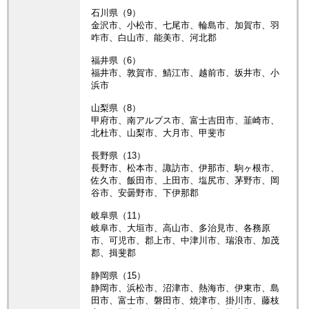
石川県（9）
金沢市、小松市、七尾市、輪島市、加賀市、羽
咋市、白山市、能美市、河北郡
福井県（6）
福井市、敦賀市、鯖江市、越前市、坂井市、小
浜市
山梨県（8）
甲府市、南アルプス市、富士吉田市、韮崎市、
北杜市、山梨市、大月市、甲斐市
長野県（13）
長野市、松本市、諏訪市、伊那市、駒ヶ根市、
佐久市、飯田市、上田市、塩尻市、茅野市、岡
谷市、安曇野市、下伊那郡
岐阜県（11）
岐阜市、大垣市、高山市、多治見市、各務原
市、可児市、郡上市、中津川市、瑞浪市、加茂
郡、揖斐郡
静岡県（15）
静岡市、浜松市、沼津市、熱海市、伊東市、島
田市、富士市、磐田市、焼津市、掛川市、藤枝