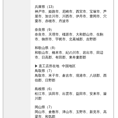
兵庫県（13）
神戸市、姫路市、尼崎市、西宮市、宝塚市、芦
屋市、加古川市、川西市、伊丹市、豊岡市、穴
粟市、赤穂市、丹波市
奈良県（9）
奈良市、天理市、橿原市、大和郡山市、生駒
市、御所市、宇梶市、北葛城郡、吉野郡
和歌山県（8）
和歌山市、橋本市、紀の川市、岩出市、田辺
市、日高郡、有田郡、東牟婁郡郡
直工店所在地
中国地区
鳥取県（7）
鳥取市、米子市、倉吉市、境港市、八頭郡、西
伯郡、日野郡
島根県（6）
松江市、浜田市、出雲市、益田市、安来市、簸
川郡
岡山県（7）
岡山市、倉敷市、津山市、玉野市、新見市、高
梁市、和気郡