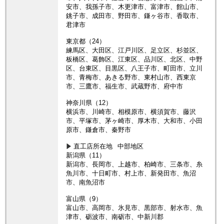
安市、我孫子市、木更津市、富津市、館山市、
銚子市、成田市、野田市、鎌ヶ谷市、香取市、
君津市
東京都（24）
練馬区、大田区、江戸川区、足立区、杉並区、
板橋区、葛飾区、江東区、品川区、北区、中野
区、台東区、目黒区、八王子市、町田市、立川
市、青梅市、あきる野市、東村山市、西東京
市、三鷹市、福生市、武蔵野市、府中市
神奈川県（12）
横浜市、川崎市、相模原市、横須賀市、藤沢
市、平塚市、茅ヶ崎市、厚木市、大和市、小田
原市、鎌倉市、秦野市
直工店所在地
中部地区
新潟県（11）
新潟市、長岡市、上越市、柏崎市、三条市、糸
魚川市、十日町市、村上市、新発田市、魚沼
市、南魚沼市
富山県（9）
富山市、高岡市、氷見市、黒部市、射水市、魚
津市、砺波市、南砺市、中新川郡