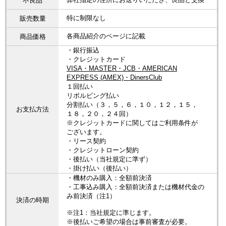
不良品
特に制限なし
販売数量
各商品紹介のページに記載
商品価格
・銀行振込
・クレジットカード
VISA・MASTER・JCB・AMERICAN
EXPRESS (AMEX)・DinersClub
１回払い
リボルビング払い
分割払い（３，５，６，１０，１２，１５，
お支払方法
１８，２０，２４回）
※クレジットカードに関してはご利用条件が
ございます。
・リース契約
・クレジットローン契約
・後払い（当社規定に準ず）
・掛け払い（後払い）
・機材のみ購入：全額前決済
・工事込み購入：全額前決済または機材代金の
み前決済（注1）
決済の時期
※注1：当社規定に準じます。
※後払いご希望の場合は事前審査が必要。