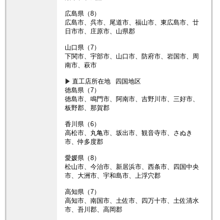
広島県（8）
広島市、呉市、尾道市、福山市、東広島市、廿
日市市、庄原市、山県郡
山口県（7）
下関市、宇部市、山口市、防府市、岩国市、周
南市、萩市
直工店所在地
四国地区
徳島県（7）
徳島市、鳴門市、阿南市、吉野川市、三好市、
板野郡、那賀郡
香川県（6）
高松市、丸亀市、坂出市、観音寺市、さぬき
市、仲多度郡
愛媛県（8）
松山市、今治市、新居浜市、西条市、四国中央
市、大洲市、宇和島市、上浮穴郡
高知県（7）
高知市、南国市、土佐市、四万十市、土佐清水
市、吾川郡、高岡郡