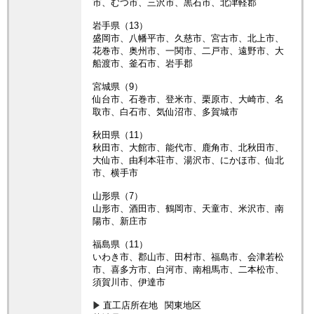
市、むつ市、三沢市、黒石市、北津軽郡
岩手県（13）
盛岡市、八幡平市、久慈市、宮古市、北上市、
花巻市、奥州市、一関市、二戸市、遠野市、大
船渡市、釜石市、岩手郡
宮城県（9）
仙台市、石巻市、登米市、栗原市、大崎市、名
取市、白石市、気仙沼市、多賀城市
秋田県（11）
秋田市、大館市、能代市、鹿角市、北秋田市、
大仙市、由利本荘市、湯沢市、にかほ市、仙北
市、横手市
山形県（7）
山形市、酒田市、鶴岡市、天童市、米沢市、南
陽市、新庄市
福島県（11）
いわき市、郡山市、田村市、福島市、会津若松
市、喜多方市、白河市、南相馬市、二本松市、
須賀川市、伊達市
直工店所在地
関東地区