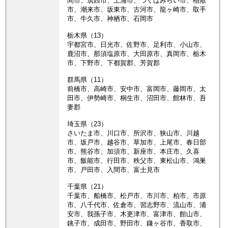
間市、筑西市、土浦市、つくばみらい市、稲敷
市、潮来市、坂東市、古河市、龍ヶ崎市、取手
市、牛久市、神栖市、石岡市
栃木県（13）
宇都宮市、日光市、佐野市、足利市、小山市、
鹿沼市、那須塩原市、大田原市、真岡市、栃木
市、下野市、下都賀郡、芳賀郡
群馬県（11）
前橋市、高崎市、安中市、富岡市、藤岡市、太
田市、伊勢崎市、桐生市、沼田市、館林市、吾
妻郡
埼玉県（23）
さいたま市、川口市、所沢市、狭山市、川越
市、坂戸市、越谷市、草加市、上尾市、春日部
市、熊谷市、加須市、新座市、本庄市、久喜
市、飯能市、行田市、秩父市、東松山市、鴻巣
市、戸田市、入間市、富士見市
千葉県（21）
千葉市、船橋市、松戸市、市川市、柏市、市原
市、八千代市、佐倉市、習志野市、流山市、浦
安市、我孫子市、木更津市、富津市、館山市、
銚子市、成田市、野田市、鎌ヶ谷市、香取市、