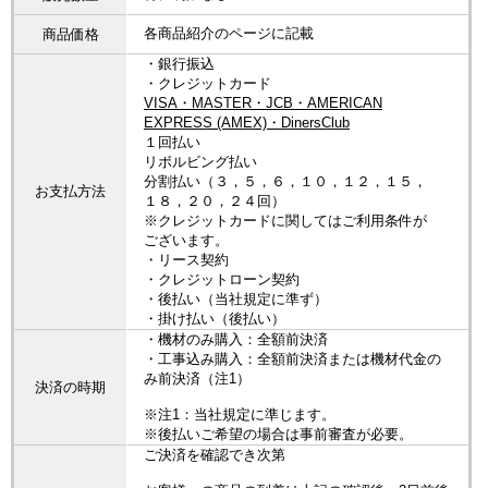
各商品紹介のページに記載
商品価格
・銀行振込
・クレジットカード
VISA・MASTER・JCB・AMERICAN
EXPRESS (AMEX)・DinersClub
１回払い
リボルビング払い
分割払い（３，５，６，１０，１２，１５，
お支払方法
１８，２０，２４回）
※クレジットカードに関してはご利用条件が
ございます。
・リース契約
・クレジットローン契約
・後払い（当社規定に準ず）
・掛け払い（後払い）
・機材のみ購入：全額前決済
・工事込み購入：全額前決済または機材代金の
み前決済（注1）
決済の時期
※注1：当社規定に準じます。
※後払いご希望の場合は事前審査が必要。
ご決済を確認でき次第