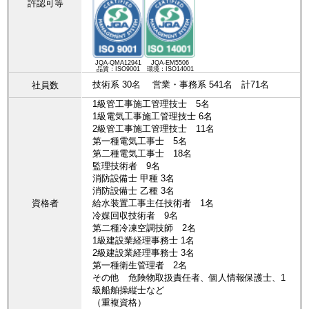
許認可等
JQA-QMA12941
JQA-EM5506
品質：ISO9001
環境：ISO14001
技術系 30名 営業・事務系 541名 計71名
社員数
1級管工事施工管理技士 5名
1級電気工事施工管理技士 6名
2級管工事施工管理技士 11名
第一種電気工事士 5名
第二種電気工事士 18名
監理技術者 9名
消防設備士 甲種 3名
消防設備士 乙種 3名
資格者
給水装置工事主任技術者 1名
冷媒回収技術者 9名
第二種冷凍空調技師 2名
1級建設業経理事務士 1名
2級建設業経理事務士 3名
第一種衛生管理者 2名
その他 危険物取扱責任者、個人情報保護士、1
級船舶操縦士など
（重複資格）