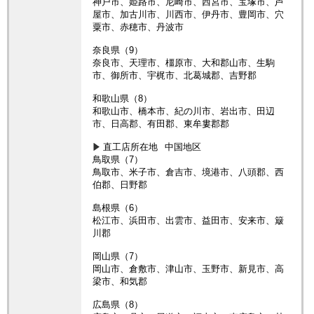
神戸市、姫路市、尼崎市、西宮市、宝塚市、芦
屋市、加古川市、川西市、伊丹市、豊岡市、穴
粟市、赤穂市、丹波市
奈良県（9）
奈良市、天理市、橿原市、大和郡山市、生駒
市、御所市、宇梶市、北葛城郡、吉野郡
和歌山県（8）
和歌山市、橋本市、紀の川市、岩出市、田辺
市、日高郡、有田郡、東牟婁郡郡
直工店所在地
中国地区
鳥取県（7）
鳥取市、米子市、倉吉市、境港市、八頭郡、西
伯郡、日野郡
島根県（6）
松江市、浜田市、出雲市、益田市、安来市、簸
川郡
岡山県（7）
岡山市、倉敷市、津山市、玉野市、新見市、高
梁市、和気郡
広島県（8）