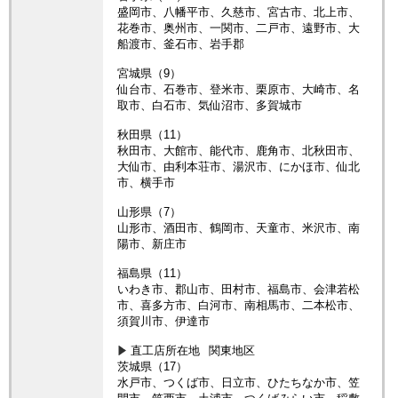
盛岡市、八幡平市、久慈市、宮古市、北上市、
花巻市、奥州市、一関市、二戸市、遠野市、大
船渡市、釜石市、岩手郡
宮城県（9）
仙台市、石巻市、登米市、栗原市、大崎市、名
取市、白石市、気仙沼市、多賀城市
秋田県（11）
秋田市、大館市、能代市、鹿角市、北秋田市、
大仙市、由利本荘市、湯沢市、にかほ市、仙北
市、横手市
山形県（7）
山形市、酒田市、鶴岡市、天童市、米沢市、南
陽市、新庄市
福島県（11）
いわき市、郡山市、田村市、福島市、会津若松
市、喜多方市、白河市、南相馬市、二本松市、
須賀川市、伊達市
直工店所在地
関東地区
茨城県（17）
水戸市、つくば市、日立市、ひたちなか市、笠