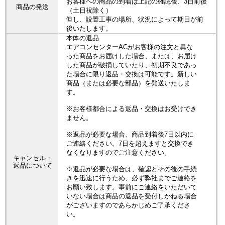
お客様への商品の到着は上記の確認後、3日前後
商品の発送
（土日祝除く）
但し、設置工事の場所、状況によって期日が前
後いたします。
本体の返品
エアコンセンターACがお客様の注文と異な
った商品をお届けした場合、または、お届け
した商品が破損していたり、初期不良であっ
た場合に限り返品・交換は可能です。新しい
商品（または必要な部品）を発送いたしま
す。
※お客様都合による返品・交換はお受けでき
ません。
※返品が必要な場合、商品到着後7日以内に
ご連絡ください。7日を超えますと交換でき
なくなりますのでご注意ください。
キャンセル・
返品について
※返品が必要な場合は、確認とその後の手続
きを迅速に行うため、必ず弊社までご連絡を
お願い致します。事前にご連絡をいただいて
いない場合は商品の返品を受付しかねる場合
がございますのであらかじめご了承くださ
い。