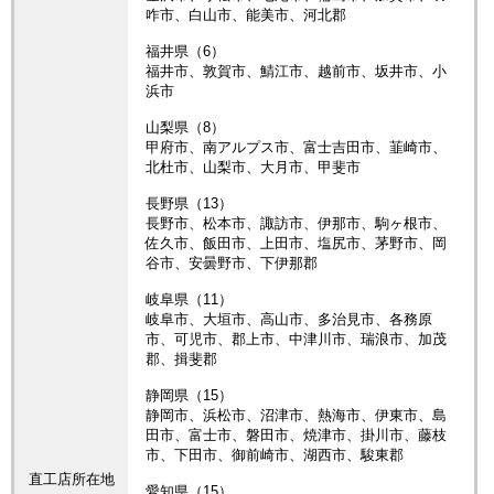
咋市、白山市、能美市、河北郡
福井県（6）
福井市、敦賀市、鯖江市、越前市、坂井市、小
浜市
山梨県（8）
甲府市、南アルプス市、富士吉田市、韮崎市、
北杜市、山梨市、大月市、甲斐市
長野県（13）
長野市、松本市、諏訪市、伊那市、駒ヶ根市、
佐久市、飯田市、上田市、塩尻市、茅野市、岡
谷市、安曇野市、下伊那郡
岐阜県（11）
岐阜市、大垣市、高山市、多治見市、各務原
市、可児市、郡上市、中津川市、瑞浪市、加茂
郡、揖斐郡
静岡県（15）
静岡市、浜松市、沼津市、熱海市、伊東市、島
田市、富士市、磐田市、焼津市、掛川市、藤枝
市、下田市、御前崎市、湖西市、駿東郡
直工店所在地
愛知県（15）