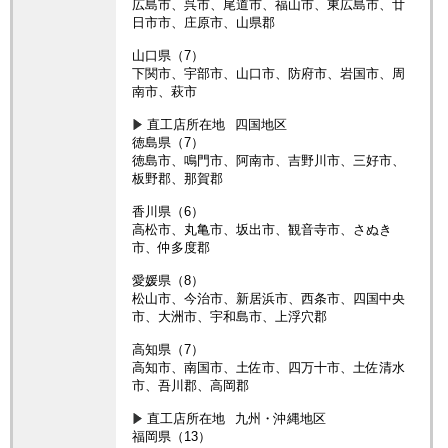
広島市、呉市、尾道市、福山市、東広島市、廿
日市市、庄原市、山県郡
山口県（7）
下関市、宇部市、山口市、防府市、岩国市、周
南市、萩市
直工店所在地
四国地区
徳島県（7）
徳島市、鳴門市、阿南市、吉野川市、三好市、
板野郡、那賀郡
香川県（6）
高松市、丸亀市、坂出市、観音寺市、さぬき
市、仲多度郡
愛媛県（8）
松山市、今治市、新居浜市、西条市、四国中央
市、大洲市、宇和島市、上浮穴郡
高知県（7）
高知市、南国市、土佐市、四万十市、土佐清水
市、吾川郡、高岡郡
直工店所在地
九州・沖縄地区
福岡県（13）