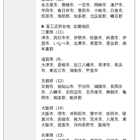
名古屋市、豊橋市、一宮市、岡崎市、瀬戸市、
半田市、春日井市、豊田市、小牧市、日進市、
田原市、海部郡、知多郡、北設楽郡、幡豆郡
直工店所在地
近畿地区
三重県（11）
津市、四日市市、伊勢市、松阪市、鈴鹿市、伊
賀市、いなべ市、志摩市、尾鷲市、度会郡、南
牟婁郡
滋賀県（8）
大津市、彦根市、近江八幡市、草津市、長浜
市、東近江市、湖南市、甲賀市
京都府（12）
京都市、福知山市、宇治市、城陽市、長岡京
市、八幡市、京田辺市、京丹後市、舞鶴市、亀
岡市、相楽郡、船井郡
大阪府（14）
大阪市、堺市、岸和田市、豊中市、吹田市、寝
屋川市、高槻市、枚方市、茨木市、八尾市、東
大阪市、箕面市、河内長野市、阪南市
兵庫県（13）