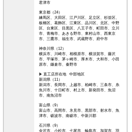
君津市
東京都（24）
練馬区、大田区、江戸川区、足立区、杉並区、
板橋区、葛飾区、江東区、品川区、北区、中野
区、台東区、目黒区、八王子市、町田市、立川
市、青梅市、あきる野市、東村山市、西東京
市、三鷹市、福生市、武蔵野市、府中市
神奈川県（12）
横浜市、川崎市、相模原市、横須賀市、藤沢
市、平塚市、茅ヶ崎市、厚木市、大和市、小田
原市、鎌倉市、秦野市
直工店所在地
中部地区
新潟県（11）
新潟市、長岡市、上越市、柏崎市、三条市、糸
魚川市、十日町市、村上市、新発田市、魚沼
市、南魚沼市
富山県（9）
富山市、高岡市、氷見市、黒部市、射水市、魚
津市、砺波市、南砺市、中新川郡
石川県（9）
金沢市、小松市、七尾市、輪島市、加賀市、羽