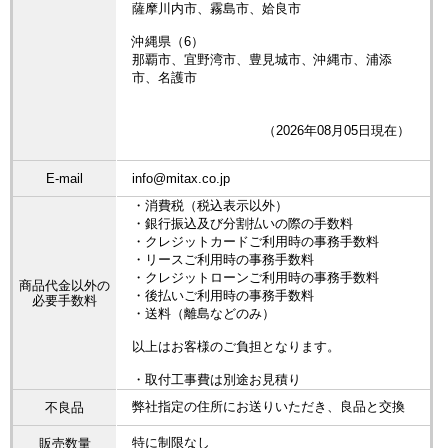
薩摩川内市、霧島市、姶良市
沖縄県（6）
那覇市、宜野湾市、豊見城市、沖縄市、浦添
市、名護市
（2026年08月05日現在）
E-mail
info@mitax.co.jp
・消費税（税込表示以外）
・銀行振込及び分割払いの際の手数料
・クレジットカードご利用時の事務手数料
・リースご利用時の事務手数料
・クレジットローンご利用時の事務手数料
商品代金以外の
・後払いご利用時の事務手数料
必要手数料
・送料（離島などのみ）
以上はお客様のご負担となります。
・取付工事費は別途お見積り
弊社指定の住所にお送りいただき、良品と交換
不良品
特に制限なし
販売数量