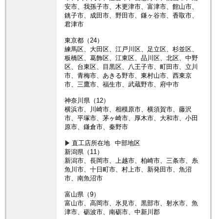
安市、我孫子市、木更津市、富津市、館山市、
銚子市、成田市、野田市、鎌ヶ谷市、香取市、
君津市
東京都（24）
練馬区、大田区、江戸川区、足立区、杉並区、
板橋区、葛飾区、江東区、品川区、北区、中野
区、台東区、目黒区、八王子市、町田市、立川
市、青梅市、あきる野市、東村山市、西東京
市、三鷹市、福生市、武蔵野市、府中市
神奈川県（12）
横浜市、川崎市、相模原市、横須賀市、藤沢
市、平塚市、茅ヶ崎市、厚木市、大和市、小田
原市、鎌倉市、秦野市
直工店所在地
中部地区
新潟県（11）
新潟市、長岡市、上越市、柏崎市、三条市、糸
魚川市、十日町市、村上市、新発田市、魚沼
市、南魚沼市
富山県（9）
富山市、高岡市、氷見市、黒部市、射水市、魚
津市、砺波市、南砺市、中新川郡