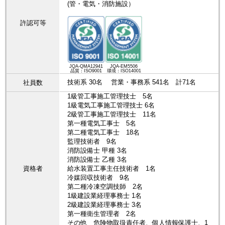
(管・電気・消防施設）
許認可等
JQA-QMA12941
JQA-EM5506
品質：ISO9001
環境：ISO14001
技術系 30名 営業・事務系 541名 計71名
社員数
1級管工事施工管理技士 5名
1級電気工事施工管理技士 6名
2級管工事施工管理技士 11名
第一種電気工事士 5名
第二種電気工事士 18名
監理技術者 9名
消防設備士 甲種 3名
消防設備士 乙種 3名
資格者
給水装置工事主任技術者 1名
冷媒回収技術者 9名
第二種冷凍空調技師 2名
1級建設業経理事務士 1名
2級建設業経理事務士 3名
第一種衛生管理者 2名
その他 危険物取扱責任者、個人情報保護士、1