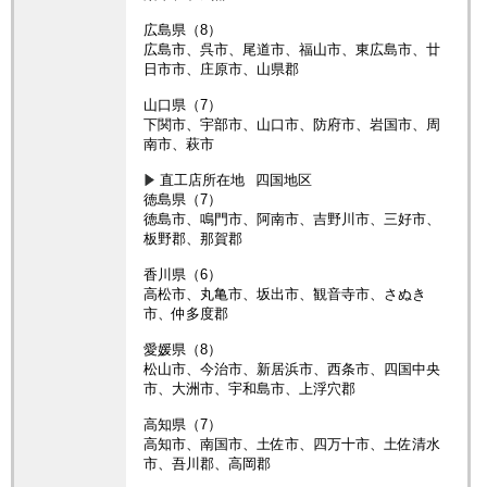
広島県（8）
広島市、呉市、尾道市、福山市、東広島市、廿
日市市、庄原市、山県郡
山口県（7）
下関市、宇部市、山口市、防府市、岩国市、周
南市、萩市
直工店所在地
四国地区
徳島県（7）
徳島市、鳴門市、阿南市、吉野川市、三好市、
板野郡、那賀郡
香川県（6）
高松市、丸亀市、坂出市、観音寺市、さぬき
市、仲多度郡
愛媛県（8）
松山市、今治市、新居浜市、西条市、四国中央
市、大洲市、宇和島市、上浮穴郡
高知県（7）
高知市、南国市、土佐市、四万十市、土佐清水
市、吾川郡、高岡郡