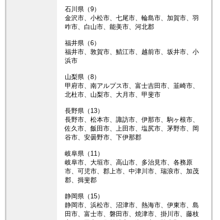
石川県（9）
金沢市、小松市、七尾市、輪島市、加賀市、羽
咋市、白山市、能美市、河北郡
福井県（6）
福井市、敦賀市、鯖江市、越前市、坂井市、小
浜市
山梨県（8）
甲府市、南アルプス市、富士吉田市、韮崎市、
北杜市、山梨市、大月市、甲斐市
長野県（13）
長野市、松本市、諏訪市、伊那市、駒ヶ根市、
佐久市、飯田市、上田市、塩尻市、茅野市、岡
谷市、安曇野市、下伊那郡
岐阜県（11）
岐阜市、大垣市、高山市、多治見市、各務原
市、可児市、郡上市、中津川市、瑞浪市、加茂
郡、揖斐郡
静岡県（15）
静岡市、浜松市、沼津市、熱海市、伊東市、島
田市、富士市、磐田市、焼津市、掛川市、藤枝