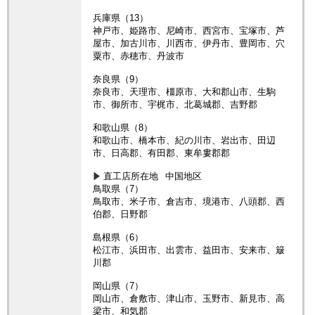
兵庫県（13）
神戸市、姫路市、尼崎市、西宮市、宝塚市、芦
屋市、加古川市、川西市、伊丹市、豊岡市、穴
粟市、赤穂市、丹波市
奈良県（9）
奈良市、天理市、橿原市、大和郡山市、生駒
市、御所市、宇梶市、北葛城郡、吉野郡
和歌山県（8）
和歌山市、橋本市、紀の川市、岩出市、田辺
市、日高郡、有田郡、東牟婁郡郡
直工店所在地
中国地区
鳥取県（7）
鳥取市、米子市、倉吉市、境港市、八頭郡、西
伯郡、日野郡
島根県（6）
松江市、浜田市、出雲市、益田市、安来市、簸
川郡
岡山県（7）
岡山市、倉敷市、津山市、玉野市、新見市、高
梁市、和気郡