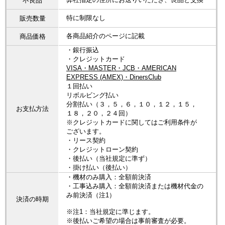
不良品
特に制限なし
販売数量
各商品紹介のページに記載
商品価格
・銀行振込
・クレジットカード
VISA・MASTER・JCB・AMERICAN
EXPRESS (AMEX)・DinersClub
１回払い
リボルビング払い
分割払い（３，５，６，１０，１２，１５，
お支払方法
１８，２０，２４回）
※クレジットカードに関してはご利用条件が
ございます。
・リース契約
・クレジットローン契約
・後払い（当社規定に準ず）
・掛け払い（後払い）
・機材のみ購入：全額前決済
・工事込み購入：全額前決済または機材代金の
み前決済（注1）
決済の時期
※注1：当社規定に準じます。
※後払いご希望の場合は事前審査が必要。