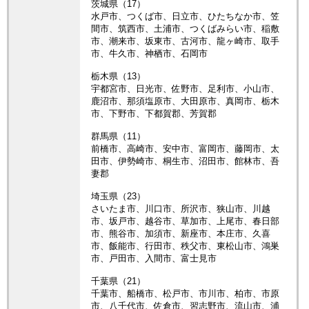
茨城県（17）
水戸市、つくば市、日立市、ひたちなか市、笠
間市、筑西市、土浦市、つくばみらい市、稲敷
市、潮来市、坂東市、古河市、龍ヶ崎市、取手
市、牛久市、神栖市、石岡市
栃木県（13）
宇都宮市、日光市、佐野市、足利市、小山市、
鹿沼市、那須塩原市、大田原市、真岡市、栃木
市、下野市、下都賀郡、芳賀郡
群馬県（11）
前橋市、高崎市、安中市、富岡市、藤岡市、太
田市、伊勢崎市、桐生市、沼田市、館林市、吾
妻郡
埼玉県（23）
さいたま市、川口市、所沢市、狭山市、川越
市、坂戸市、越谷市、草加市、上尾市、春日部
市、熊谷市、加須市、新座市、本庄市、久喜
市、飯能市、行田市、秩父市、東松山市、鴻巣
市、戸田市、入間市、富士見市
千葉県（21）
千葉市、船橋市、松戸市、市川市、柏市、市原
市、八千代市、佐倉市、習志野市、流山市、浦