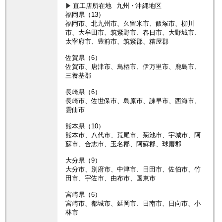
直工店所在地
九州・沖縄地区
福岡県（13）
福岡市、北九州市、久留米市、飯塚市、柳川
市、大牟田市、筑紫野市、春日市、大野城市、
太宰府市、豊前市、筑紫郡、糟屋郡
佐賀県（6）
佐賀市、唐津市、鳥栖市、伊万里市、鹿島市、
三養基郡
長崎県（6）
長崎市、佐世保市、島原市、諫早市、西海市、
雲仙市
熊本県（10）
熊本市、八代市、荒尾市、菊池市、宇城市、阿
蘇市、合志市、玉名郡、阿蘇郡、球磨郡
大分県（9）
大分市、別府市、中津市、日田市、佐伯市、竹
田市、宇佐市、由布市、国東市
宮崎県（6）
宮崎市、都城市、延岡市、日南市、日向市、小
林市