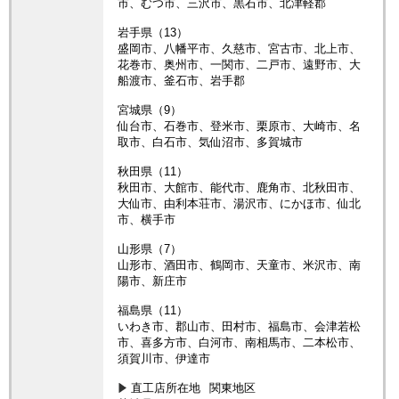
市、むつ市、三沢市、黒石市、北津軽郡
岩手県（13）
盛岡市、八幡平市、久慈市、宮古市、北上市、
花巻市、奥州市、一関市、二戸市、遠野市、大
船渡市、釜石市、岩手郡
宮城県（9）
仙台市、石巻市、登米市、栗原市、大崎市、名
取市、白石市、気仙沼市、多賀城市
秋田県（11）
秋田市、大館市、能代市、鹿角市、北秋田市、
大仙市、由利本荘市、湯沢市、にかほ市、仙北
市、横手市
山形県（7）
山形市、酒田市、鶴岡市、天童市、米沢市、南
陽市、新庄市
福島県（11）
いわき市、郡山市、田村市、福島市、会津若松
市、喜多方市、白河市、南相馬市、二本松市、
須賀川市、伊達市
直工店所在地
関東地区