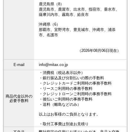
鹿児島県（8）
鹿児島市、鹿屋市、出水市、指宿市、垂水市、
薩摩川内市、霧島市、姶良市
沖縄県（6）
那覇市、宜野湾市、豊見城市、沖縄市、浦添
市、名護市
（2026年08月06日現在）
E-mail
info@mitax.co.jp
・消費税（税込表示以外）
・銀行振込及び分割払いの際の手数料
・クレジットカードご利用時の事務手数料
・リースご利用時の事務手数料
・クレジットローンご利用時の事務手数料
商品代金以外の
・後払いご利用時の事務手数料
必要手数料
・送料（離島などのみ）
以上はお客様のご負担となります。
・取付工事費は別途お見積り
弊社指定の住所にお送りいただき、良品と交換