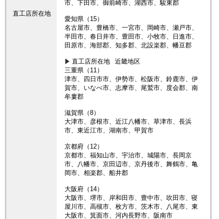
市、下田市、御前崎市、湖西市、駿東郡
直工店所在地
愛知県（15）
名古屋市、豊橋市、一宮市、岡崎市、瀬戸市、
半田市、春日井市、豊田市、小牧市、日進市、
田原市、海部郡、知多郡、北設楽郡、幡豆郡
直工店所在地
近畿地区
三重県（11）
津市、四日市市、伊勢市、松阪市、鈴鹿市、伊
賀市、いなべ市、志摩市、尾鷲市、度会郡、南
牟婁郡
滋賀県（8）
大津市、彦根市、近江八幡市、草津市、長浜
市、東近江市、湖南市、甲賀市
京都府（12）
京都市、福知山市、宇治市、城陽市、長岡京
市、八幡市、京田辺市、京丹後市、舞鶴市、亀
岡市、相楽郡、船井郡
大阪府（14）
大阪市、堺市、岸和田市、豊中市、吹田市、寝
屋川市、高槻市、枚方市、茨木市、八尾市、東
大阪市、箕面市、河内長野市、阪南市